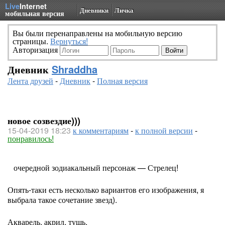
Live
Internet
Дневники
Личка
мобильная версия
Вы были перенаправлены на мобильную версию
страницы.
Вернуться!
Авторизация
Дневник
Shraddha
Лента друзей
-
Дневник
-
Полная версия
новое созвездие)))
15-04-2019 18:23
к комментариям
-
к полной версии
-
понравилось!
очередной зодиакальный персонаж — Стрелец!
Опять-таки есть несколько вариантов его изображения, я
выбрала такое сочетание звезд).
Акварель, акрил, тушь.