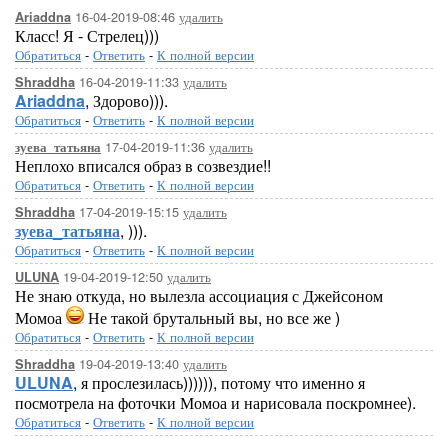
16-04-2019-08:46
удалить
Ariaddna
Класс! Я - Стрелец)))
Обратиться
-
Ответить
-
К полной версии
16-04-2019-11:33
удалить
Shraddha
Ariaddna
, Здорово))).
Обратиться
-
Ответить
-
К полной версии
17-04-2019-11:36
удалить
зуева_татьяна
Неплохо вписался образ в созвездие!!
Обратиться
-
Ответить
-
К полной версии
17-04-2019-15:15
удалить
Shraddha
зуева_татьяна
, ))).
Обратиться
-
Ответить
-
К полной версии
19-04-2019-12:50
удалить
ULUNA
Не знаю откуда, но вылезла ассоциация с Джейсоном
Момоа
Не такой брутальный вы, но все же )
Обратиться
-
Ответить
-
К полной версии
19-04-2019-13:40
удалить
Shraddha
ULUNA
, я прослезилась)))))), потому что именно я
посмотрела на фоточки Момоа и нарисовала поскромнее).
Обратиться
-
Ответить
-
К полной версии