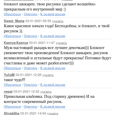
блокнот шикарен. твои рисунки сделают волшебно-
прекрасным его внутренний мир :)
Обратиться
-
Ответить
-
К полной версии
03-01-2021-05:55
удалить
Sweet_Mama
Какое красивое начало года! Бесподобны, и блокнот, и твой
рисунок )).
Обратиться
-
Ответить
-
К полной версии
03-01-2021-11:47
удалить
Ksenya-Ksenya
Муж-настоящий рыцарь-все лучшее девочкам))) Блокнот
увековечит твои произведения! Блокнот шикарен, рисунок
великолепный и остальные будут прекрасны! Потомки будут
счастливы и даже может разбогатеют)))
Обратиться
-
Ответить
-
К полной версии
03-01-2021-12:26
удалить
YuliaM
такое чудо!!!
Обратиться
-
Ответить
-
К полной версии
03-01-2021-12:52
удалить
nepal
Прикольная альбомка. Под старину древнюю) И на
контрасте современный рисунок.
Обратиться
-
Ответить
-
К полной версии
03-01-2021-14:04
удалить
Shraddha