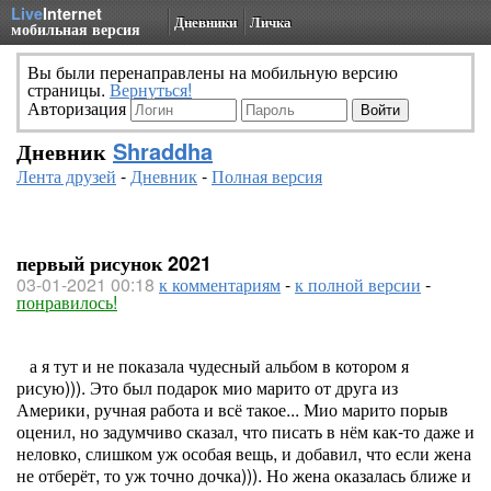
Live
Internet
Дневники
Личка
мобильная версия
Вы были перенаправлены на мобильную версию
страницы.
Вернуться!
Авторизация
Дневник
Shraddha
Лента друзей
-
Дневник
-
Полная версия
первый рисунок 2021
03-01-2021 00:18
к комментариям
-
к полной версии
-
понравилось!
а я тут и не показала чудесный альбом в котором я
рисую))). Это был подарок мио марито от друга из
Америки, ручная работа и всё такое... Мио марито порыв
оценил, но задумчиво сказал, что писать в нём как-то даже и
неловко, слишком уж особая вещь, и добавил, что если жена
не отберёт, то уж точно дочка))). Но жена оказалась ближе и