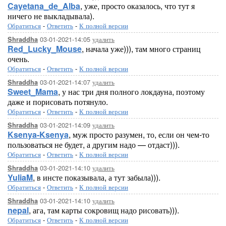
Cayetana_de_Alba
, уже, просто оказалось, что тут я
ничего не выкладывала).
Обратиться
-
Ответить
-
К полной версии
03-01-2021-14:05
удалить
Shraddha
Red_Lucky_Mouse
, начала уже))), там много страниц
очень.
Обратиться
-
Ответить
-
К полной версии
03-01-2021-14:07
удалить
Shraddha
Sweet_Mama
, у нас три дня полного локдауна, поэтому
даже и порисовать потянуло.
Обратиться
-
Ответить
-
К полной версии
03-01-2021-14:09
удалить
Shraddha
Ksenya-Ksenya
, муж просто разумен, то, если он чем-то
пользоваться не будет, а другим надо — отдаст))).
Обратиться
-
Ответить
-
К полной версии
03-01-2021-14:10
удалить
Shraddha
YuliaM
, в инсте показывала, а тут забыла))).
Обратиться
-
Ответить
-
К полной версии
03-01-2021-14:10
удалить
Shraddha
nepal
, ага, там карты сокровищ надо рисовать))).
Обратиться
-
Ответить
-
К полной версии