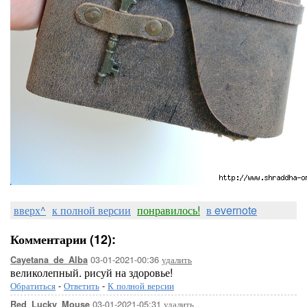
вверх^
к полной версии
понравилось!
в evernote
Комментарии (12):
03-01-2021-00:36
удалить
Cayetana_de_Alba
великолепный. рисуй на здоровье!
Обратиться
-
Ответить
-
К полной версии
03-01-2021-05:31
удалить
Red_Lucky_Mouse