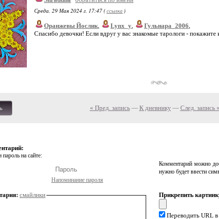
Среда, 29 Мая 2024 г. 17:47 (
ссылка
)
Оранжевы Йослик
,
Lynx_y
,
Гульнара_2006
,
Спасибо девочки! Если вдруг у вас знакомые тарологи - покажите им)
« Пред. запись
—
К дневнику
—
След. запись 
ь
ентарий:
 пароль на сайте:
Комментарий можно доб
нужно будет ввести сим
Напоминание пароля
тария:
смайлики
Прикрепить картинк
Переводить URL в