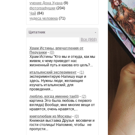
учение Дона Хуана
(9)
фотографушки
(204)
Чай
(84)
чудеса человека
(71)
Цитатник
-
Все (968)
Храм Истины, впечатления от
Перуанки
-
(0)
Храм Истины "Кто мы и откуда, как мы
живем, к чему приведет нас
жизненный путь и какова его цель?...
итальянский эксперимент
-
(1)
экспериментирую Напишу еще и
здесь. Нужны люди, желающие
изучать итальянский, для
проведения...
люблю, когда именно так)))
-
(2)
картина Это была любовь с первого
взгляда) Вообще, мне многие вещи от
нравятся, очень нравятся,...
книголюбам из Москвы
-
(0)
Книжная выставка Друзья москвичи и
гости столицы! Напомню, чтобы не
пропусти...