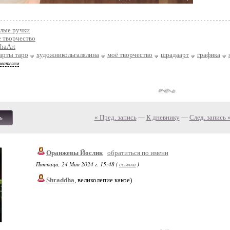
лые ручки
 творчество
haArt
арты таро
художникольгалялина
моё творчество
шрадаарт
графика
ователям
« Пред. запись
—
К дневнику
—
След. запись 
ь
Оранжевы Йослик
обратиться по имени
Пятница, 24 Мая 2024 г. 15:48 (
ссылка
)
Shraddha
, великолепие какое)