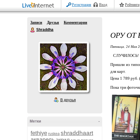
Регистрация
Вход
Рейтинги
Записи
Друзья
Комментарии
Shraddha
ОРУ ОТ 
Пятница, 24 Мая 2
СЛУЧИЛОСЬ!
Пришли из типог
для карт.
Цена 1 789 руб.
Пока три фоточки
В друзья
Метки
-
shraddhaart
fethiye
ruskea
акварель
акрил