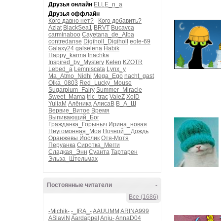
Друзья онлайн
ELLE_n_a
Друзья оффлайн
Кого давно нет?
Кого добавить?
Aziat
BlackSea1
BRVT
Bucavca
carminaboo
Cayetana_de_Alba
contredanse
Digiholl_Digiholl
eole-69
Galaxy24
galselena
Habik
Happy_karma
Inachka
Inspired_by_Mystery
Kelen
KZOTR
Lebed_a
Lemniscata
Lynx_y
Ma_Atmo_Nidhi
Mega_Ego
nacht_gast
Olka_0803
Red_Lucky_Mouse
Sugarplum_Fairy
Summer_Miracle
Sweet_Mama
tric_trac
ValeZ
XoID
YuliaM
Алёника
АлисаВ
В_А_Ш
Вервие_Витое
Время
Выпивающий_Бог
Гражданка_Горыныч
Ирина_новая
Неугомонная_Моя
Ночной__Дождь
Оранжевы Йослик
Отя-Мотя
Перуанка
Сиротка_Мегги
Сладкая_Энн
Суанта
Тартарен
Эльза_Штельмах
Постоянные читатели
-
Все (1686)
-Michik-
-_IRA_-
AAUUMM
ARINA999
ASlaviN
Aardappel
Anju-
AnnaD04