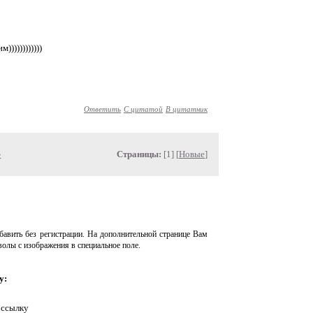
)))))))))))
Ответить
С цитатой
В цитатник
»
Страницы:
[1] [
Новые
]
авить без регистрации. На дополнительной странице Вам
волы с изображения в специальное поле.
у:
 ссылку