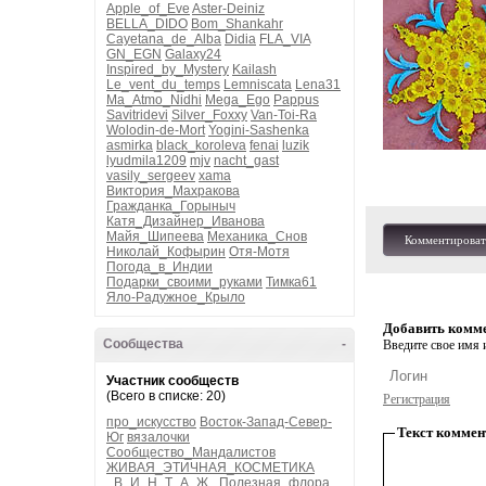
Apple_of_Eve
Aster-Deiniz
BELLA_DIDO
Bom_Shankahr
Cayetana_de_Alba
Didia
FLA_VIA
GN_EGN
Galaxy24
Inspired_by_Mystery
Kailash
Le_vent_du_temps
Lemniscata
Lena31
Ma_Atmo_Nidhi
Mega_Ego
Pappus
Savitridevi
Silver_Foxxy
Van-Toi-Ra
Wolodin-de-Mort
Yogini-Sashenka
asmirka
black_koroleva
fenai
luzik
lyudmila1209
mjv
nacht_gast
vasily_sergeev
xama
Виктория_Махракова
Гражданка_Горыныч
Катя_Дизайнер_Иванова
Майя_Шипеева
Механика_Снов
Комментироват
Николай_Кофырин
Отя-Мотя
Погода_в_Индии
Подарки_своими_руками
Тимка61
Яло-Радужное_Крыло
Добавить комм
Сообщества
-
Введите свое имя и
Участник сообществ
(Всего в списке: 20)
Регистрация
про_искусство
Восток-Запад-Север-
Текст коммен
Юг
вязалочки
Сообщество_Мандалистов
ЖИВАЯ_ЭТИЧНАЯ_КОСМЕТИКА
_В_И_Н_Т_А_Ж_
Полезная_флора