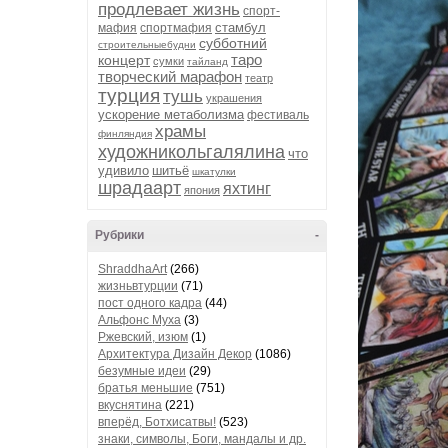
продлевает жизнь
спорт-
стамбул
мафия
спортмафия
субботний
строительныебудни
таро
концерт
сумки
тайланд
творческий марафон
театр
турция
тушь
украшения
ускорение метаболизма
фестиваль
храмы
финляндия
художникольгалялина
что
удивило
шитьё
шкатулки
шрадаарт
яхтинг
япония
Рубрики
-
ShraddhaArt
(266)
жизньвтурции
(71)
пост одного кадра
(44)
Альфонс Муха
(3)
Ржевский, изюм
(1)
Архитектура Дизайн Декор
(1086)
безумные идеи
(29)
братья меньшие
(751)
вкуснятина
(221)
вперёд, Ботхисатвы!
(523)
знаки, символы, Боги, мандалы и др.