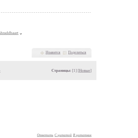
shraddhaart
Нравится
Поделиться
»
Страницы:
[1] [
Новые
]
Ответить
С цитатой
В цитатник