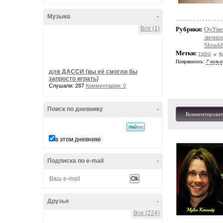
Музыка
-
Все (1)
Рубрики:
ОчУме
личное
Shradd
Метки:
таро
к
Понравилось:
7 польз
для ДАССИ (вы её смогли бы
запросто играть)
Слушали: 287
Комментарии: 0
Поиск по дневнику
-
Комментироват
в этом дневнике
Подписка по e-mail
-
Друзья
-
Все (224)