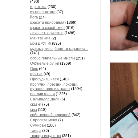
(490)
идиотека
(230)
из непонятого
(37)
йога
(27)
красота природная
(1369)
красота спасёт мир
(616)
личное творчество
(1498)
Мантэк Чиа
(2)
мои ДРУГИ!
(895)
музыка, кино, балет и керамика...
(741)
особо гениальные мысли
(251)
ОчУмелые ручки
(1969)
Ошо
(64)
притчи
(49)
Пробудившиеся
(140)
прогулки, поездки, походы,
путешествия и страны
(1594)
реалии жизни
(1225)
Сальвадор Дали
(5)
сказки
(75)
сны
(118)
собственной персоной
(842)
Спросите меня
(7)
Сумиран
(106)
танцы
(86)
творцы искусства
(381)