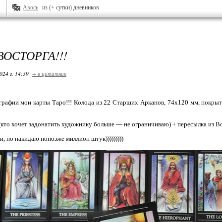
Авось
из (+ сутки) дневников
ВОСТОРГА!!!
024 г. 14:39
+ в цитатник
рафии мои карты Таро!!! Колода из 22 Старших Арканов, 74х120 мм, покрыт
 (кто хочет задонатить художнику больше — не ограничиваю) + пересылка из
, но накидаю попозже миллион штук)))))))))