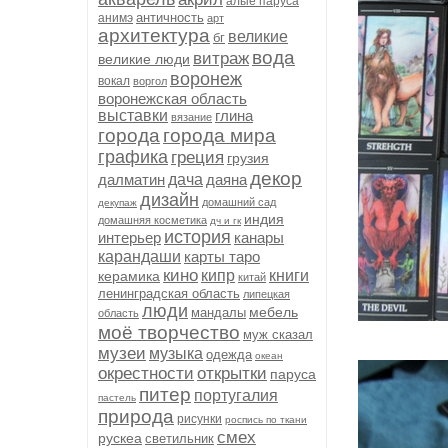
алые паруса
античность
анимэ
арт
архитектура
великие
бг
вода
витраж
великие люди
воронеж
вокал
воргол
воронежская область
выставки
глина
вязание
города
города мира
графика
греция
грузия
декор
далматин
дача
даяна
дизайн
домашний сад
декупаж
индия
домашняя косметика
дч и гк
история
интерьер
канары
карандаши
карты таро
кино
кипр
книги
керамика
китай
ленинградская область
липецкая
люди
мебель
мандалы
область
моё творчество
муж сказал
музеи
музыка
одежда
океан
окрестности
открытки
паруса
питер
португалия
пастель
природа
рисунки
роспись по ткани
смех
рускеа
светильник