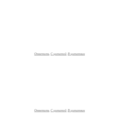
Ответить
С цитатой
В цитатник
Ответить
С цитатой
В цитатник