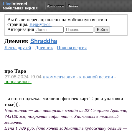
Live
Internet
Дневники
Личка
мобильная версия
Вы были перенаправлены на мобильную версию
страницы.
Вернуться!
Авторизация
Дневник
Shraddha
Лента друзей
-
Дневник
-
Полная версия
про Таро
27-05-2024 19:04
к комментариям
-
к полной версии
-
понравилось!
а вот и подъехал миллион фоточек карт Таро и упаковки
тоже))).
Напоминаю — моя авторская колода из 22 Старших Арканов,
74х120 мм, покрытие софт татч. Упакованы в тканевый
мешочек.
Цена 1 789 руб. (кто хочет задонатить художнику больше —