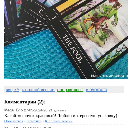
вверх^
к полной версии
понравилось!
в evernote
Комментарии (2):
27-05-2024-20:21
удалить
Mega_Ego
Какой мешочек красивый! Люблю интересную упаковку)
Обратиться
-
Ответить
-
К полной версии