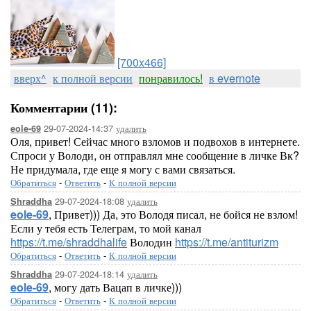
[700x466]
вверх^
к полной версии
понравилось!
в evernote
Комментарии (11):
29-07-2024-14:37
удалить
eole-69
Оля, привет! Сейчас много взломов и подвохов в интернете.
Спроси у Володи, он отправлял мне сообщение в личке Вк?
Не придумала, где еще я могу с вами связаться.
Обратиться
-
Ответить
-
К полной версии
29-07-2024-18:08
удалить
Shraddha
eole-69
, Привет))) Да, это Володя писал, не бойся не взлом!
Если у тебя есть Телеграм, то мой канал
https://t.me/shraddhalife
Володин
https://t.me/antiturizm
Обратиться
-
Ответить
-
К полной версии
29-07-2024-18:14
удалить
Shraddha
eole-69
, могу дать Вацап в личке)))
Обратиться
-
Ответить
-
К полной версии