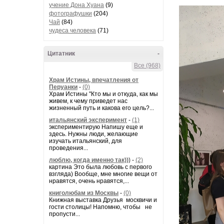
учение Дона Хуана
(9)
фотографушки
(204)
Чай
(84)
чудеса человека
(71)
Цитатник
-
Все (968)
Храм Истины, впечатления от
Перуанки
-
(0)
Храм Истины "Кто мы и откуда, как мы
живем, к чему приведет нас
жизненный путь и какова его цель?...
итальянский эксперимент
-
(1)
экспериментирую Напишу еще и
здесь. Нужны люди, желающие
изучать итальянский, для
проведения...
люблю, когда именно так)))
-
(2)
картина Это была любовь с первого
взгляда) Вообще, мне многие вещи от
нравятся, очень нравятся,...
книголюбам из Москвы
-
(0)
Книжная выставка Друзья москвичи и
гости столицы! Напомню, чтобы не
пропусти...