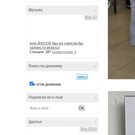
Музыка
-
Все (1)
для ДАССИ (вы её смогли бы
запросто играть)
Слушали: 287
Комментарии: 0
Поиск по дневнику
-
в этом дневнике
Подписка по e-mail
-
Друзья
-
Все (224)