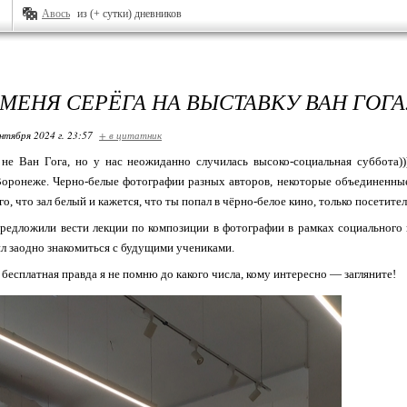
Авось
из (+ сутки) дневников
МЕНЯ СЕРЁГА НА ВЫСТАВКУ ВАН ГОГА..
нтября 2024 г. 23:57
+ в цитатник
е Ван Гога, но у нас неожиданно случилась высоко-социальная суббота)))
Воронеже. Черно-белые фотографии разных авторов, некоторые объединенные
го, что зал белый и кажется, что ты попал в чёрно-белое кино, только посетител
дложили вести лекции по композиции в фотографии в рамках социального п
ил заодно знакомиться с будущими учениками.
есплатная правда я не помню до какого числа, кому интересно — загляните!