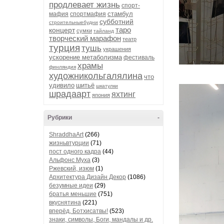
продлевает жизнь
спорт-
стамбул
мафия
спортмафия
субботний
строительныебудни
таро
концерт
сумки
тайланд
творческий марафон
театр
турция
тушь
украшения
ускорение метаболизма
фестиваль
храмы
финляндия
художникольгалялина
что
удивило
шитьё
шкатулки
шрадаарт
яхтинг
япония
Рубрики
-
ShraddhaArt
(266)
жизньвтурции
(71)
пост одного кадра
(44)
Альфонс Муха
(3)
Ржевский, изюм
(1)
Архитектура Дизайн Декор
(1086)
безумные идеи
(29)
братья меньшие
(751)
вкуснятина
(221)
вперёд, Ботхисатвы!
(523)
знаки, символы, Боги, мандалы и др.