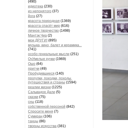
(490)
идиотека
(230)
из непонятого
(37)
йога
(27)
красота природная
(1369)
красота спасёт мир
(616)
личное творчество
(1498)
Мантэк Чиа
(2)
мои ДРУГИ!
(895)
музыка, кино, балет и керамика...
(741)
особо гениальные мысли
(251)
ОчУмелые ручки
(1969)
Ошо
(64)
притчи
(49)
Пробудившиеся
(140)
прогулки, поездки, походы,
путешествия и страны
(1594)
реалии жизни
(1225)
Сальвадор Дали
(5)
сказки
(75)
сны
(118)
собственной персоной
(842)
Спросите меня
(7)
Сумиран
(106)
танцы
(86)
творцы искусства
(381)