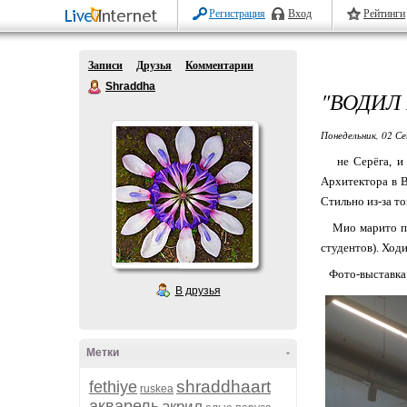
Регистрация
Вход
Рейтинги
Записи
Друзья
Комментарии
Shraddha
"ВОДИЛ 
Понедельник, 02 Се
не Серёга, и н
Архитектора в 
Стильно из-за то
Мио марито пре
студентов). Ход
Фото-выставка б
В друзья
Метки
-
shraddhaart
fethiye
ruskea
акварель
акрил