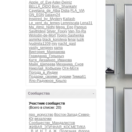
Apple_of_Eve
Aster-Deiniz
BELLA_DIDO
Bom_Shankahr
Cayetana_de_Alba
Didia
FLA_VIA
GN_EGN
Galaxy24
Inspired_by_Mystery
Kailash
Le_vent_du_temps
Lemniscata
Lena31
Ma_Atmo_Nidhi
Mega_Ego
Pappus
Savitridevi
Silver_Foxxy
Van-Toi-Ra
Wolodin-de-Mort
Yogini-Sashenka
asmirka
black_koroleva
fenai
luzik
lyudmila1209
mjv
nacht_gast
vasily_sergeev
xama
Виктория_Махракова
Гражданка_Горыныч
Катя_Дизайнер_Иванова
Майя_Шипеева
Механика_Снов
Николай_Кофырин
Отя-Мотя
Погода_в_Индии
Подарки_своими_руками
Тимка61
Яло-Радужное_Крыло
Сообщества
-
Участник сообществ
(Всего в списке: 20)
про_искусство
Восток-Запад-Север-
Юг
вязалочки
Сообщество_Мандалистов
ЖИВАЯ_ЭТИЧНАЯ_КОСМЕТИКА
_В_И_Н_Т_А_Ж_
Полезная_флора