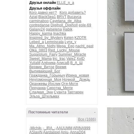
Друзья онлайн
ELLE_n_a
Друзья оффлайн
Кого давно нет?
Кого добавить?
Aziat
BlackSea1
BRVT
Bucavca
carminaboo
Cayetana_de_Alba
contredanse
Digiholl_Digiholl
eole-69
Galaxy24
galselena
Habik
Happy_karma
Inachka
Inspired_by_Mystery
Kelen
KZOTR
Lebed_a
Lemniscata
Lynx_y
Ma_Atmo_Nidhi
Mega_Ego
nacht_gast
Olka_0803
Red_Lucky_Mouse
Sugarplum_Fairy
Summer_Miracle
Sweet_Mama
tric_trac
ValeZ
XoID
YuliaM
Алёника
АлисаВ
В_А_Ш
Вервие_Витое
Время
Выпивающий_Бог
Гражданка_Горыныч
Ирина_новая
Неугомонная_Моя
Ночной__Дождь
Оранжевы Йослик
Отя-Мотя
Перуанка
Сиротка_Мегги
Сладкая_Энн
Суанта
Тартарен
Эльза_Штельмах
Постоянные читатели
-
Все (1686)
-Michik-
-_IRA_-
AAUUMM
ARINA999
ASlaviN
Aardappel
Anju-
AnnaD04