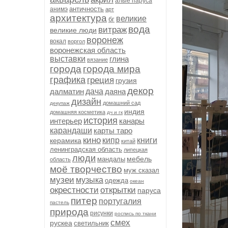
алые паруса
античность
анимэ
арт
архитектура
великие
бг
вода
витраж
великие люди
воронеж
вокал
воргол
воронежская область
выставки
глина
вязание
города
города мира
графика
греция
грузия
декор
далматин
дача
даяна
дизайн
домашний сад
декупаж
индия
домашняя косметика
дч и гк
история
интерьер
канары
карандаши
карты таро
кино
кипр
книги
керамика
китай
ленинградская область
липецкая
люди
мебель
мандалы
область
моё творчество
муж сказал
музеи
музыка
одежда
океан
окрестности
открытки
паруса
питер
португалия
пастель
природа
рисунки
роспись по ткани
смех
рускеа
светильник