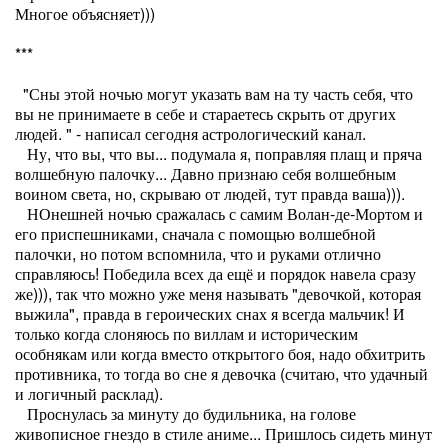
Многое объясняет)))
***
"Сны этой ночью могут указать вам на ту часть себя, что
вы не принимаете в себе и стараетесь скрыть от других
людей. " - написал сегодня астрологический канал.
Ну, что вы, что вы... подумала я, поправляя плащ и пряча
волшебную палочку... Давно признаю себя волшебным
воином света, но, скрываю от людей, тут правда ваша))).
НОнешней ночью сражалась с самим Волан-де-Мортом и
его приспешниками, сначала с помощью волшебной
палочки, но потом вспомнила, что и руками отлично
справляюсь! Победила всех да ещё и порядок навела сразу
же))), так что можно уже меня называть "девочкой, которая
выжила", правда в героических снах я всегда мальчик! И
только когда слоняюсь по виллам и историческим
особнякам или когда вместо открытого боя, надо обхитрить
противника, то тогда во сне я девочка (считаю, что удачный
и логичный расклад).
Проснулась за минуту до будильника, на голове
живописное гнездо в стиле аниме... Пришлось сидеть минут