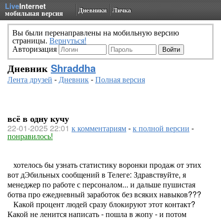
Live
Internet
Дневники
Личка
мобильная версия
Вы были перенаправлены на мобильную версию
страницы.
Вернуться!
Авторизация
Дневник
Shraddha
Лента друзей
-
Дневник
-
Полная версия
всё в одну кучу
22-01-2025 22:01
к комментариям
-
к полной версии
-
понравилось!
хотелось бы узнать статистику воронки продаж от этих
вот дЭбильных сообщений в Телеге: Здравствуйте, я
менеджер по работе с персоналом... и дальше пушистая
ботва про ежедневный заработок без всяких навыков???
Какой процент людей сразу блокируют этот контакт?
Какой не ленится написать - пошла в жопу - и потом