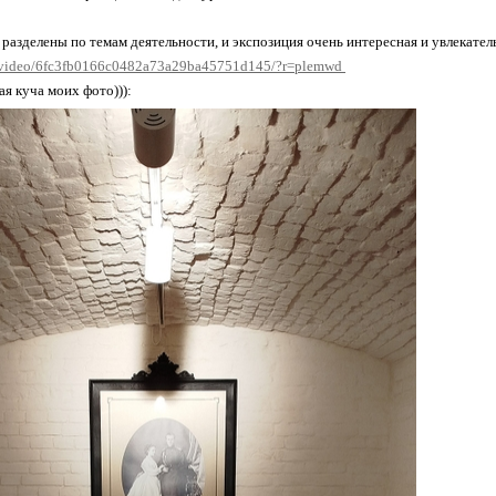
разделены по темам деятельности, и экспозиция очень интересная и увлекатель
ru/video/6fc3fb0166c0482a73a29ba45751d145/?r=plemwd
ая куча моих фото))):