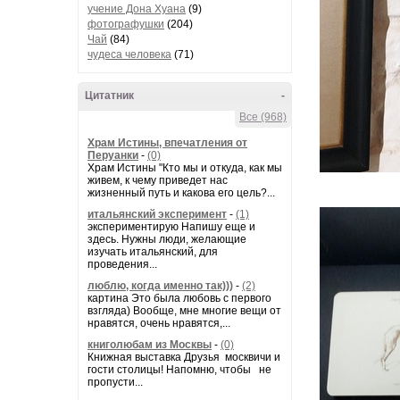
учение Дона Хуана
(9)
фотографушки
(204)
Чай
(84)
чудеса человека
(71)
Цитатник
-
Все (968)
Храм Истины, впечатления от
Перуанки
-
(0)
Храм Истины "Кто мы и откуда, как мы
живем, к чему приведет нас
жизненный путь и какова его цель?...
итальянский эксперимент
-
(1)
экспериментирую Напишу еще и
здесь. Нужны люди, желающие
изучать итальянский, для
проведения...
люблю, когда именно так)))
-
(2)
картина Это была любовь с первого
взгляда) Вообще, мне многие вещи от
нравятся, очень нравятся,...
книголюбам из Москвы
-
(0)
Книжная выставка Друзья москвичи и
гости столицы! Напомню, чтобы не
пропусти...