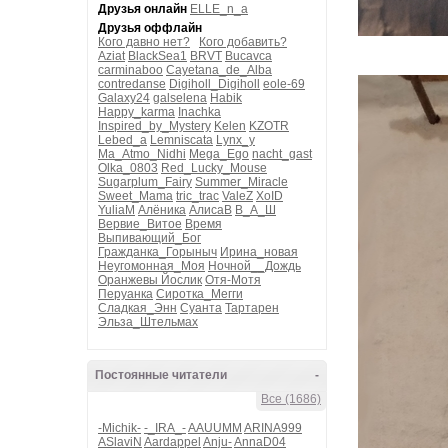
Друзья онлайн
ELLE_n_a
Друзья оффлайн
Кого давно нет?
Кого добавить?
Aziat
BlackSea1
BRVT
Bucavca
carminaboo
Cayetana_de_Alba
contredanse
Digiholl_Digiholl
eole-69
Galaxy24
galselena
Habik
Happy_karma
Inachka
Inspired_by_Mystery
Kelen
KZOTR
Lebed_a
Lemniscata
Lynx_y
Ma_Atmo_Nidhi
Mega_Ego
nacht_gast
Olka_0803
Red_Lucky_Mouse
Sugarplum_Fairy
Summer_Miracle
Sweet_Mama
tric_trac
ValeZ
XoID
YuliaM
Алёника
АлисаВ
В_А_Ш
Вервие_Витое
Время
Выпивающий_Бог
Гражданка_Горыныч
Ирина_новая
Неугомонная_Моя
Ночной__Дождь
Оранжевы Йослик
Отя-Мотя
Перуанка
Сиротка_Мегги
Сладкая_Энн
Суанта
Тартарен
Эльза_Штельмах
Постоянные читатели
-
Все (1686)
-Michik-
-_IRA_-
AAUUMM
ARINA999
ASlaviN
Aardappel
Anju-
AnnaD04