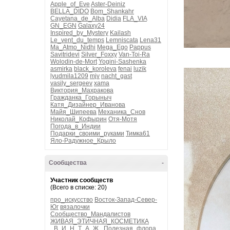
Apple_of_Eve
Aster-Deiniz
BELLA_DIDO
Bom_Shankahr
Cayetana_de_Alba
Didia
FLA_VIA
GN_EGN
Galaxy24
Inspired_by_Mystery
Kailash
Le_vent_du_temps
Lemniscata
Lena31
Ma_Atmo_Nidhi
Mega_Ego
Pappus
Savitridevi
Silver_Foxxy
Van-Toi-Ra
Wolodin-de-Mort
Yogini-Sashenka
asmirka
black_koroleva
fenai
luzik
lyudmila1209
mjv
nacht_gast
vasily_sergeev
xama
Виктория_Махракова
Гражданка_Горыныч
Катя_Дизайнер_Иванова
Майя_Шипеева
Механика_Снов
Николай_Кофырин
Отя-Мотя
Погода_в_Индии
Подарки_своими_руками
Тимка61
Яло-Радужное_Крыло
Сообщества
-
Участник сообществ
(Всего в списке: 20)
про_искусство
Восток-Запад-Север-
Юг
вязалочки
Сообщество_Мандалистов
ЖИВАЯ_ЭТИЧНАЯ_КОСМЕТИКА
_В_И_Н_Т_А_Ж_
Полезная_флора