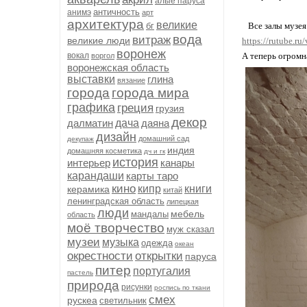
алые паруса
античность
анимэ
арт
архитектура
великие
бг
Все залы музея 
вода
витраж
великие люди
https://rutube.
воронеж
вокал
А теперь огромн
воргол
воронежская область
выставки
глина
вязание
города
города мира
графика
греция
грузия
декор
далматин
дача
даяна
дизайн
домашний сад
декупаж
индия
домашняя косметика
дч и гк
история
интерьер
канары
карандаши
карты таро
кино
кипр
книги
керамика
китай
ленинградская область
липецкая
люди
мебель
мандалы
область
моё творчество
муж сказал
музеи
музыка
одежда
океан
окрестности
открытки
паруса
питер
португалия
пастель
природа
рисунки
роспись по ткани
смех
рускеа
светильник