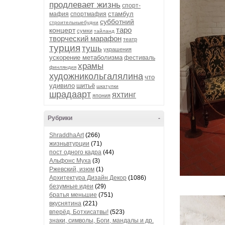
продлевает жизнь
спорт-
стамбул
мафия
спортмафия
субботний
строительныебудни
таро
концерт
сумки
тайланд
творческий марафон
театр
турция
тушь
украшения
ускорение метаболизма
фестиваль
храмы
финляндия
художникольгалялина
что
удивило
шитьё
шкатулки
шрадаарт
яхтинг
япония
Рубрики
-
ShraddhaArt
(266)
жизньвтурции
(71)
пост одного кадра
(44)
Альфонс Муха
(3)
Ржевский, изюм
(1)
Архитектура Дизайн Декор
(1086)
безумные идеи
(29)
братья меньшие
(751)
вкуснятина
(221)
вперёд, Ботхисатвы!
(523)
знаки, символы, Боги, мандалы и др.