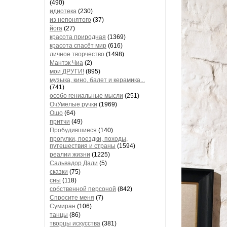
(490)
идиотека
(230)
из непонятого
(37)
йога
(27)
красота природная
(1369)
красота спасёт мир
(616)
личное творчество
(1498)
Мантэк Чиа
(2)
мои ДРУГИ!
(895)
музыка, кино, балет и керамика...
(741)
особо гениальные мысли
(251)
ОчУмелые ручки
(1969)
Ошо
(64)
притчи
(49)
Пробудившиеся
(140)
прогулки, поездки, походы,
путешествия и страны
(1594)
реалии жизни
(1225)
Сальвадор Дали
(5)
сказки
(75)
сны
(118)
собственной персоной
(842)
Спросите меня
(7)
Сумиран
(106)
танцы
(86)
творцы искусства
(381)