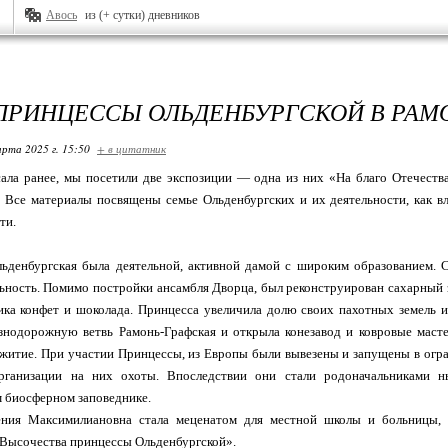
Авось
из (+ сутки) дневников
ПРИНЦЕССЫ ОЛЬДЕНБУРГСКОЙ В РАМОН
арта 2025 г. 15:50
+ в цитатник
ла ранее, мы посетили две экспозиции — одна из них «На благо Отечества
 Все материалы посвящены семье Ольденбургских и их деятельности, как в
ти.
енбургская была деятельной, активной дамой с широким образованием. Ст
ьность. Помимо постройки ансамбля Дворца, был реконструирован сахарный 
ка конфет и шоколада. Принцесса увеличила долю своих пахотных земель и
знодорожную ветвь Рамонь-Графская и открыла конезавод и ковровые масте
житие. При участии Принцессы, из Европы были вывезены и запущены в огр
организации на них охоты. Впоследствии они стали родоначальниками 
 биосферном заповеднике.
я Максимилиановна стала меценатом для местной школы и больницы, 
 Высочества принцессы Ольденбургской».