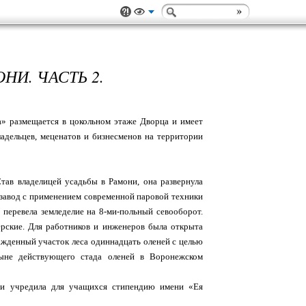
И. ЧАСТЬ 2.
» размещается в цокольном этаже Дворца и имеет
ладельцев, меценатов и бизнесменов на территории
ав владелицей усадьбы в Рамони, она развернула
завод с применением современной паровой техники
 перевела земледелие на 8-ми-польный севооборот.
рские. Для работников и инженеров была открыта
ажденный участок леса одиннадцать оленей с целью
ныне действующего стада оленей в Воронежском
и учредила для учащихся стипендию имени «Ея