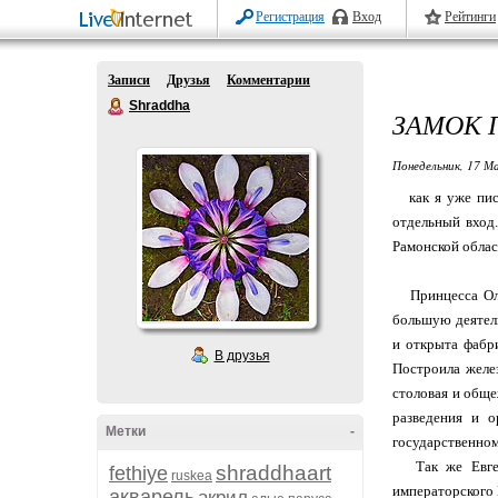
Регистрация
Вход
Рейтинги
Записи
Друзья
Комментарии
Shraddha
ЗАМОК 
Понедельник, 17 М
как я уже писа
отдельный вход.
Рамонской облас
Принцесса Ольд
большую деятел
и открыта фабри
В друзья
Построила желе
столовая и обще
разведения и 
Метки
-
государственном
Так же Евгени
shraddhaart
fethiye
ruskea
императорского
акварель
акрил