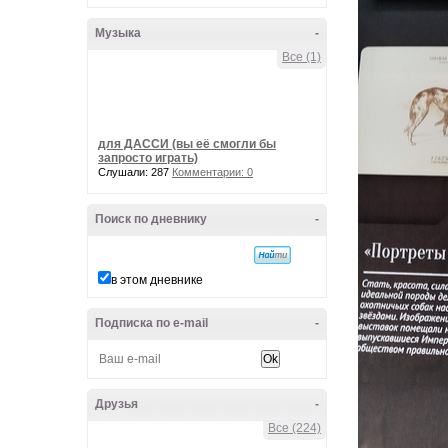
Музыка
-
Все (1)
для ДАССИ (вы её смогли бы
запросто играть)
Слушали: 287
Комментарии: 0
Поиск по дневнику
-
в этом дневнике
Подписка по e-mail
-
Друзья
-
Все (224)