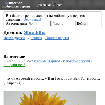
Live
Internet
Дневники
Личка
мобильная версия
Вы были перенаправлены на мобильную версию
страницы.
Вернуться!
Авторизация
Дневник
Shraddha
Лента друзей
-
Дневник
-
Полная версия
Вангогское
28-07-2025 16:43
к комментариям
-
к полной версии
-
понравилось!
то ли Аврелий в гостях у Ван Гога, то ли Ван Гог в гостях
у Аврелия)))