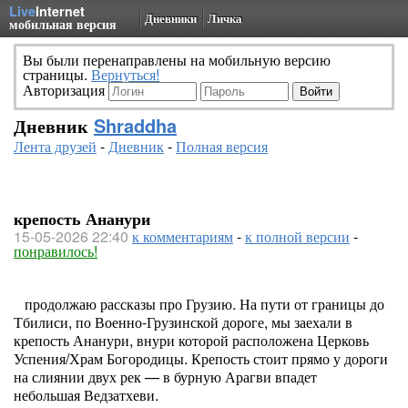
Live
Internet
Дневники
Личка
мобильная версия
Вы были перенаправлены на мобильную версию
страницы.
Вернуться!
Авторизация
Дневник
Shraddha
Лента друзей
-
Дневник
-
Полная версия
крепость Ананури
15-05-2026 22:40
к комментариям
-
к полной версии
-
понравилось!
продолжаю рассказы про Грузию. На пути от границы до
Тбилиси, по Военно-Грузинской дороге, мы заехали в
крепость Ананури, внури которой расположена Церковь
Успения/Храм Богородицы. Крепость стоит прямо у дороги
на слиянии двух рек — в бурную Арагви впадет
небольшая Ведзатхеви.