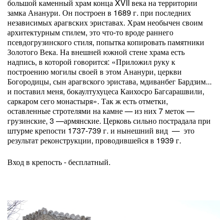
большой каменный храм конца XVII века на территории
замка Ананури. Он построен в 1689 г. при последних
независимых арагвских эриставах. Храм необычен своим
архитектурным стилем, это что-то вроде раннего
псевдогрузинского стиля, попытка копировать памятники
Золотого Века. На внешней южной стене храма есть
надпись, в которой говорится: «Приложил руку к
построению могилы своей в этом Ананури, церкви
Богородицы, сын арагвского эристава, мдиванбег Бардзим...
и поставил меня, бокаултухуцеса Каихосро Багсарашвили,
саркаром сего монастыря». Так ж есть отметки,
оставленные стротелями на камне — из них 7 меток —
грузинские, 3 —армянские. Церковь сильно пострадала при
штурме крепости 1737-739 г. и нынешний вид — это
результат реконструкции, проводившейся в 1939 г.
Вход в крепость - бесплатный.