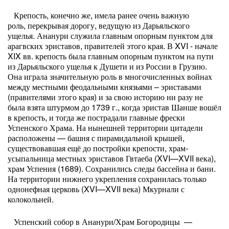
Крепость, конечно же, имела ранее очень важную
роль, перекрывая дорогу, ведущую из Дарьяльского
ущелья. Ананури служила главным опорным пунктом для
арагвских эриставов, правителей этого края. В XVI - начале
XIX вв. крепость была главным опорным пунктом на пути
из Дарьяльского ущелья к Душети и из России в Грузию.
Она играла значительную роль в многочисленных войнах
между местными феодальными князьями – эриставами
(правителями этого края) и за свою историю ни разу не
была взята штурмом до 1739 г., когда эристав Шанше вошёл
в крепость, и тогда же пострадали главные фрески
Успенского Храма. На нынешней территории цитадели
расположены — башня с пирамидальной крышей,
существовавшая ещё до постройки крепости, храм-
усыпальница местных эриставов Гвтаеба (XVI—XVII века),
храм Успения (1689). Сохранились следы бассейна и бани.
На территории нижнего укрепления сохранилась только
однонефная церковь (XVI—XVII века) Мкурнали с
колокольней.
Успенский собор в Ананури/Храм Богородицы —