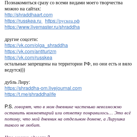
Познакомиться сразу со всеми видами моего творчества
можно на сайтах:
http://shraddhaart.com
https://russkea.ru
https://рускеа.рф
https://www.livemaster.ru/shraddha
другие соцсети:
https://vk.com/olga_shraddha
https://vk.com/antiturizm
https://vk.com/russkea
остальные запрещены на территории РФ, но они есть и вяло
ведутся)))
дубль Лиру:
https://shraddha-om.livejournal.com
https://t.me/shraddhalife
P.S.
говорят, что в мом дневнике частенько невозможно
оставить комментарий или отметку понравилось… Это всё
потому, что мой дневник на отдельном домене, а Лирушка
такого не любит.
Что можно сделать?