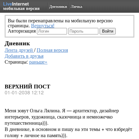
Live
Internet
Дневники
Личка
мобильная версия
Вы были перенаправлены на мобильную версию
страницы.
Вернуться!
Авторизация
Дневник
Лента друзей
/
Полная версия
Добавить в друзья
Страницы:
раньше»
ВЕРХНИЙ ПОСТ
01-01-2038 12:12
Меня зовут Ольга Лялина. Я — архитектор, дизайнер
интерьеров, художница, сказочница и немножечко
путешественница))).
В дневнике, в основном и пишу на эти темы + что взбредёт
голову + личное на память))).