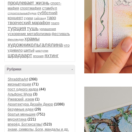
продлевает жизнь
спорт-
стамбул
мафия
спортмафия
субботний
строительныебудни
таро
концерт
сумки
тайланд
творческий марафон
театр
турция
тушь
украшения
ускорение метаболизма
фестиваль
храмы
финляндия
художникольгалялина
что
удивило
шитьё
шкатулки
шрадаарт
яхтинг
япония
Рубрики
-
ShraddhaArt
(266)
жизньвтурции
(71)
пост одного кадра
(44)
Альфонс Муха
(3)
Ржевский, изюм
(1)
Архитектура Дизайн Декор
(1086)
безумные идеи
(29)
братья меньшие
(751)
вкуснятина
(221)
вперёд, Ботхисатвы!
(523)
знаки, символы, Боги, мандалы и др.