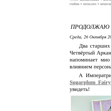
графика
карты таро
каранда
ПРОДОЛЖАЮ 
Среда, 26 Октября 20
Два старших А
Четвёртый Аркан
напоминает мио
влиянием персон
А Императрица
Sugarplum_Fairy
увидеть!