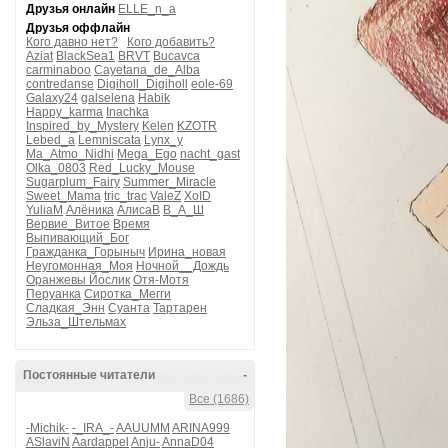
Друзья онлайн
ELLE_n_a
Друзья оффлайн
Кого давно нет?
Кого добавить?
Aziat
BlackSea1
BRVT
Bucavca
carminaboo
Cayetana_de_Alba
contredanse
Digiholl_Digiholl
eole-69
Galaxy24
galselena
Habik
Happy_karma
Inachka
Inspired_by_Mystery
Kelen
KZOTR
Lebed_a
Lemniscata
Lynx_y
Ma_Atmo_Nidhi
Mega_Ego
nacht_gast
Olka_0803
Red_Lucky_Mouse
Sugarplum_Fairy
Summer_Miracle
Sweet_Mama
tric_trac
ValeZ
XoID
YuliaM
Алёника
АлисаВ
В_А_Ш
Вервие_Витое
Время
Выпивающий_Бог
Гражданка_Горыныч
Ирина_новая
Неугомонная_Моя
Ночной__Дождь
Оранжевы Йослик
Отя-Мотя
Перуанка
Сиротка_Мегги
Сладкая_Энн
Суанта
Тартарен
Эльза_Штельмах
Постоянные читатели
-
Все (1686)
-Michik-
-_IRA_-
AAUUMM
ARINA999
ASlaviN
Aardappel
Anju-
AnnaD04