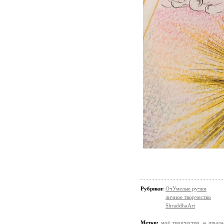
Рубрики:
ОчУмелые ручки
личное творчество
ShraddhaArt
Метки:
моё творчество
шрада