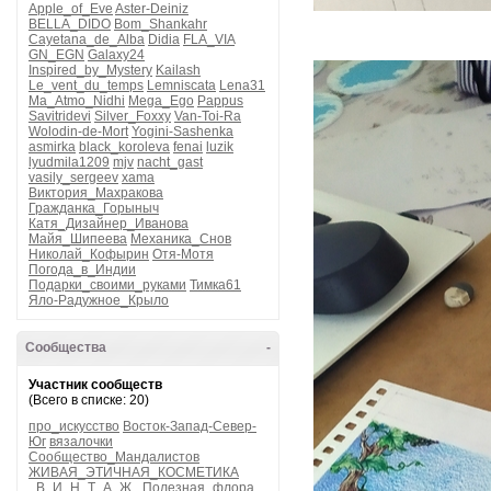
Apple_of_Eve
Aster-Deiniz
BELLA_DIDO
Bom_Shankahr
Cayetana_de_Alba
Didia
FLA_VIA
GN_EGN
Galaxy24
Inspired_by_Mystery
Kailash
Le_vent_du_temps
Lemniscata
Lena31
Ma_Atmo_Nidhi
Mega_Ego
Pappus
Savitridevi
Silver_Foxxy
Van-Toi-Ra
Wolodin-de-Mort
Yogini-Sashenka
asmirka
black_koroleva
fenai
luzik
lyudmila1209
mjv
nacht_gast
vasily_sergeev
xama
Виктория_Махракова
Гражданка_Горыныч
Катя_Дизайнер_Иванова
Майя_Шипеева
Механика_Снов
Николай_Кофырин
Отя-Мотя
Погода_в_Индии
Подарки_своими_руками
Тимка61
Яло-Радужное_Крыло
Сообщества
-
Участник сообществ
(Всего в списке: 20)
про_искусство
Восток-Запад-Север-
Юг
вязалочки
Сообщество_Мандалистов
ЖИВАЯ_ЭТИЧНАЯ_КОСМЕТИКА
_В_И_Н_Т_А_Ж_
Полезная_флора