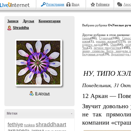
Регистрация
Вход
Рейтинги
Авос
Записи
Друзья
Комментарии
Выбрана рубрика
ОчУмелые руч
Shraddha
Другие рубрики в этом дневнике
танцы
(86),
Сумиран
(106),
Спрос
изюм
(1),
реалии жизни
(1225),
п
одного кадра
(44),
Ошо
(64),
осо
Чиа
(2),
личное творчество
(1498)
знаки, символы, Боги, мандалы и
безумные идеи
(29),
Архитектура 
НУ, ТИПО ХЭ
Понедельник, 31 Окт
В друзья
12 Аркан — Пов
Звучит довольно
не так прямоли
Метки
-
компании «страш
shraddhaart
fethiye
ruskea
акварель
акрил