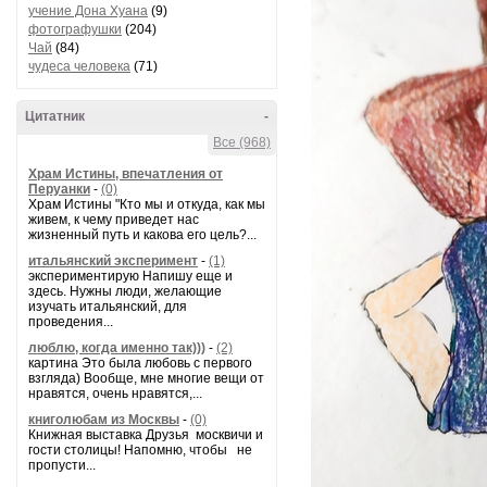
учение Дона Хуана
(9)
фотографушки
(204)
Чай
(84)
чудеса человека
(71)
Цитатник
-
Все (968)
Храм Истины, впечатления от
Перуанки
-
(0)
Храм Истины "Кто мы и откуда, как мы
живем, к чему приведет нас
жизненный путь и какова его цель?...
итальянский эксперимент
-
(1)
экспериментирую Напишу еще и
здесь. Нужны люди, желающие
изучать итальянский, для
проведения...
люблю, когда именно так)))
-
(2)
картина Это была любовь с первого
взгляда) Вообще, мне многие вещи от
нравятся, очень нравятся,...
книголюбам из Москвы
-
(0)
Книжная выставка Друзья москвичи и
гости столицы! Напомню, чтобы не
пропусти...