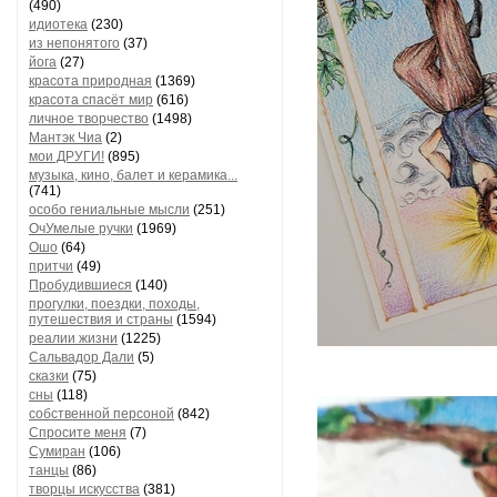
(490)
идиотека
(230)
из непонятого
(37)
йога
(27)
красота природная
(1369)
красота спасёт мир
(616)
личное творчество
(1498)
Мантэк Чиа
(2)
мои ДРУГИ!
(895)
музыка, кино, балет и керамика...
(741)
особо гениальные мысли
(251)
ОчУмелые ручки
(1969)
Ошо
(64)
притчи
(49)
Пробудившиеся
(140)
прогулки, поездки, походы,
путешествия и страны
(1594)
реалии жизни
(1225)
Сальвадор Дали
(5)
сказки
(75)
сны
(118)
собственной персоной
(842)
Спросите меня
(7)
Сумиран
(106)
танцы
(86)
творцы искусства
(381)