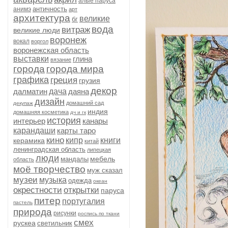
алые паруса
античность
анимэ
арт
архитектура
великие
бг
вода
витраж
великие люди
воронеж
вокал
воргол
воронежская область
выставки
глина
вязание
города
города мира
графика
греция
грузия
декор
далматин
дача
даяна
дизайн
домашний сад
декупаж
индия
домашняя косметика
дч и гк
история
интерьер
канары
карандаши
карты таро
кино
кипр
книги
керамика
китай
ленинградская область
липецкая
люди
мебель
мандалы
область
моё творчество
муж сказал
музеи
музыка
одежда
океан
окрестности
открытки
паруса
питер
португалия
пастель
природа
рисунки
роспись по ткани
смех
рускеа
светильник