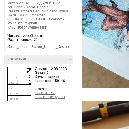
Интерьер
НАШ_САД
культ_кино
Art_ChaoS
Decor_Rospis
DreamCatchers
Geo_club
hand_made
HAND_MADE_together
СДЕЛАНО_С_ЛЮБОВЬЮ
Point-to-
Point
Эхо_суфиев
Клуб_Фотопутешествий
Читатель сообществ
(Всего в списке: 2)
Salon_interior
Psyzoo_Unique_Design
Статистика
-
Создан: 12.08.2003
Записей:
Комментариев:
Написано: 159146
Отчеты:
Посетители
Поисковые фразы