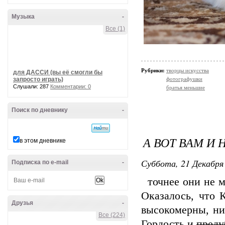
Музыка
-
Все (1)
Рубрики:
творцы искусства
для ДАССИ (вы её смогли бы
запросто играть)
фотографушки
Слушали: 287
Комментарии: 0
братья меньшие
Поиск по дневнику
-
А ВОТ ВАМ И
в этом дневнике
Суббота, 21 Декабря 
Подписка по e-mail
-
точнее они не м
Оказалось, что 
Друзья
-
высокомерны, ник
Все (224)
Гордость и
преду