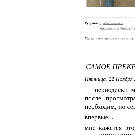
Рубрики:
братья меньшие
Архитектура Дизайн Де
Метки:
смех продлевает жизнь
САМОЕ ПРЕК
Пятница, 22 Ноября 
периодески мне
после просмотр
необходим, но сег
впервые...
мне кажется это