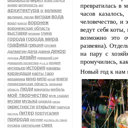
алые паруса
превратилась в м
античность
анимэ
арт
архитектура
великие
бг
часов казалось,
вода
витраж
великие люди
человечество, и 
воронеж
вокал
воргол
воронежская область
ведут себя коты,
выставки
глина
вязание
возможно это о
города
города мира
графика
греция
развеяна). Отдел
грузия
декор
далматин
дача
даяна
на пару с хозяй
дизайн
домашний сад
декупаж
промучились, как
индия
домашняя косметика
дч и гк
история
интерьер
канары
Новый год к нам и
карандаши
карты таро
кино
кипр
книги
керамика
китай
ленинградская область
липецкая
люди
мебель
мандалы
область
моё творчество
муж сказал
музеи
музыка
одежда
океан
окрестности
открытки
паруса
питер
португалия
пастель
природа
рисунки
роспись по ткани
смех
рускеа
светильник