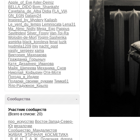
Apple_of_Eve
Aster-Deiniz
BELLA_DIDO
Bom_Shankahr
Cayetana_de_Alba
Didia
FLA_VIA
GN_EGN
Galaxy24
Inspired_by_Mystery
Kailash
Le_vent_du_temps
Lemniscata
Lena31
Ma_Atmo_Nidhi
Mega_Ego
Pappus
Savitridevi
Silver_Foxxy
Van-Toi-Ra
Wolodin-de-Mort
Yogini-Sashenka
asmirka
black_koroleva
fenai
luzik
lyudmila1209
mjv
nacht_gast
vasily_sergeev
xama
Виктория_Махракова
Гражданка_Горыныч
Катя_Дизайнер_Иванова
Майя_Шипеева
Механика_Снов
Николай_Кофырин
Отя-Мотя
Погода_в_Индии
Подарки_своими_руками
Тимка61
Яло-Радужное_Крыло
Сообщества
-
Участник сообществ
(Всего в списке: 20)
про_искусство
Восток-Запад-Север-
Юг
вязалочки
Сообщество_Мандалистов
ЖИВАЯ_ЭТИЧНАЯ_КОСМЕТИКА
_В_И_Н_Т_А_Ж_
Полезная_флора