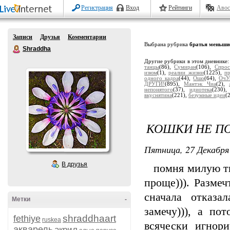
Регистрация
Вход
Рейтинги
Авос
Записи
Друзья
Комментарии
Выбрана рубрика
братья меньши
Shraddha
Другие рубрики в этом дневнике
танцы
(86),
Сумиран
(106),
Спрос
изюм
(1),
реалии жизни
(1225),
п
одного кадра
(44),
Ошо
(64),
ОчУ
ДРУГИ!
(895),
Мантэк Чиа
(2),
непонятого
(37),
идиотека
(230)
вкуснятина
(221),
безумные идеи
(
КОШКИ НЕ ПО
Пятница, 27 Декабря 
В друзья
помня милую тиху
проще))). Разме
сначала отказа
Метки
-
замечу))), а по
shraddhaart
fethiye
ruskea
всячески игнор
акварель
акрил