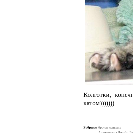
Колготки, конеч
катом)))))))
Рубрики:
братья меньшие
Архитектура Дизайн Де