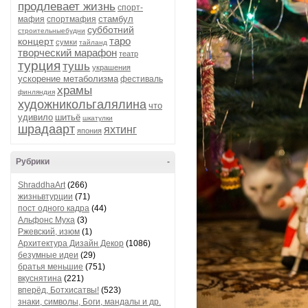
продлевает жизнь
спорт-
стамбул
мафия
спортмафия
субботний
строительныебудни
таро
концерт
сумки
тайланд
творческий марафон
театр
турция
тушь
украшения
ускорение метаболизма
фестиваль
храмы
финляндия
художникольгалялина
что
удивило
шитьё
шкатулки
шрадаарт
яхтинг
япония
Рубрики
-
ShraddhaArt
(266)
жизньвтурции
(71)
пост одного кадра
(44)
Альфонс Муха
(3)
Ржевский, изюм
(1)
Архитектура Дизайн Декор
(1086)
безумные идеи
(29)
братья меньшие
(751)
вкуснятина
(221)
вперёд, Ботхисатвы!
(523)
знаки, символы, Боги, мандалы и др.