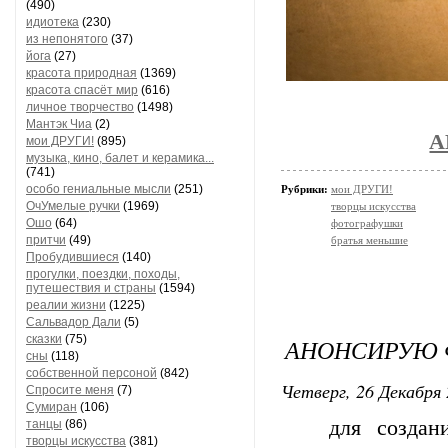
(490)
идиотека
(230)
из непонятого
(37)
йога
(27)
красота природная
(1369)
красота спасёт мир
(616)
личное творчество
(1498)
Мантэк Чиа
(2)
А
мои ДРУГИ!
(895)
музыка, кино, балет и керамика...
(741)
особо гениальные мысли
(251)
Рубрики:
мои ДРУГИ!
ОчУмелые ручки
(1969)
творцы искусства
Ошо
(64)
фотографушки
притчи
(49)
братья меньшие
Пробудившиеся
(140)
прогулки, поездки, походы,
путешествия и страны
(1594)
реалии жизни
(1225)
Сальвадор Дали
(5)
сказки
(75)
АНОНСИРУЮ 
сны
(118)
собственной персоной
(842)
Четверг, 26 Декабря 
Спросите меня
(7)
Сумиран
(106)
для создания Н
танцы
(86)
творцы искусства
(381)