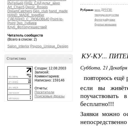
Интерьер
НАШ_САД
культ_кино
Art_ChaoS
Decor_Rospis
Рубрики:
мои ДРУГИ!
DreamCatchers
Geo_club
hand_made
творцы искусства
HAND_MADE_together
СДЕЛАНО_С_ЛЮБОВЬЮ
Point-to-
фотографушки
Point
Эхо_суфиев
братья меньшие
Клуб_Фотопутешествий
Читатель сообществ
(Всего в списке: 2)
Salon_interior
Psyzoo_Unique_Design
КУ-КУ... ПИТ
Статистика
-
Суббота, 21 Декабря 
Создан: 12.08.2003
Записей:
Комментариев:
повторюсь ещё р
Написано: 159146
если вы живёт
Отчеты:
Посетители
поучаствовать 
Поисковые фразы
бесплатно!!!
Заявки можно о
непосредственн