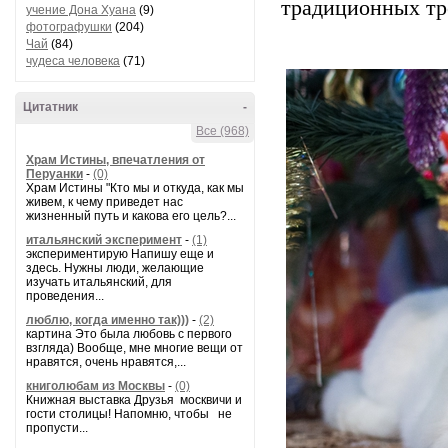
традиционных трё
учение Дона Хуана
(9)
фотографушки
(204)
Чай
(84)
чудеса человека
(71)
Цитатник
-
Все (968)
Храм Истины, впечатления от
Перуанки
-
(0)
Храм Истины "Кто мы и откуда, как мы
живем, к чему приведет нас
жизненный путь и какова его цель?...
итальянский эксперимент
-
(1)
экспериментирую Напишу еще и
здесь. Нужны люди, желающие
изучать итальянский, для
проведения...
люблю, когда именно так)))
-
(2)
картина Это была любовь с первого
взгляда) Вообще, мне многие вещи от
нравятся, очень нравятся,...
книголюбам из Москвы
-
(0)
Книжная выставка Друзья москвичи и
гости столицы! Напомню, чтобы не
пропусти...