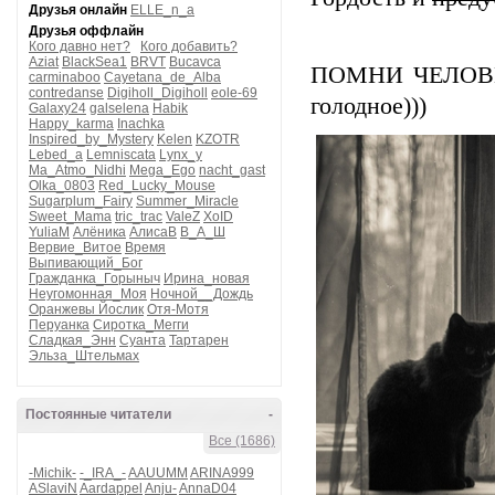
Друзья онлайн
ELLE_n_a
Друзья оффлайн
Кого давно нет?
Кого добавить?
Aziat
BlackSea1
BRVT
Bucavca
ПОМНИ ЧЕЛОВЕ
carminaboo
Cayetana_de_Alba
contredanse
Digiholl_Digiholl
eole-69
голодное)))
Galaxy24
galselena
Habik
Happy_karma
Inachka
Inspired_by_Mystery
Kelen
KZOTR
Lebed_a
Lemniscata
Lynx_y
Ma_Atmo_Nidhi
Mega_Ego
nacht_gast
Olka_0803
Red_Lucky_Mouse
Sugarplum_Fairy
Summer_Miracle
Sweet_Mama
tric_trac
ValeZ
XoID
YuliaM
Алёника
АлисаВ
В_А_Ш
Вервие_Витое
Время
Выпивающий_Бог
Гражданка_Горыныч
Ирина_новая
Неугомонная_Моя
Ночной__Дождь
Оранжевы Йослик
Отя-Мотя
Перуанка
Сиротка_Мегги
Сладкая_Энн
Суанта
Тартарен
Эльза_Штельмах
Постоянные читатели
-
Все (1686)
-Michik-
-_IRA_-
AAUUMM
ARINA999
ASlaviN
Aardappel
Anju-
AnnaD04