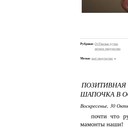
Рубрики:
ОчУмелые ручки
личное творчество
Метки:
моё творчество
ПОЗИТИВНА
ШАПОЧКА В О
Воскресенье, 30 Октя
почти что русс
мамонты наши!