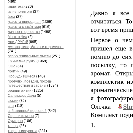
(490)
идиотека
(230)
из непонятого
(37)
Давно я все 
йога
(27)
отчитаться. Т
красота природная
(1369)
красота спасёт мир
(616)
вот время при
личное творчество
(1498)
Мантэк Чиа
(2)
Первое о чем
мои ДРУГИ!
(895)
музыка, кино, балет и керамика...
пришел еще в
(741)
помню до сих 
особо гениальные мысли
(251)
ОчУмелые ручки
(1969)
посылку, то 
Ошо
(64)
притчи
(49)
аромат. Откр
Пробудившиеся
(140)
комплектик и
прогулки, поездки, походы,
путешествия и страны
(1594)
ароматические
реалии жизни
(1225)
Сальвадор Дали
(5)
я фотографиро
сказки
(75)
Олечка
Sh
сны
(118)
собственной персоной
(842)
Комплект подн
Спросите меня
(7)
Сумиран
(106)
1.
танцы
(86)
творцы искусства
(381)