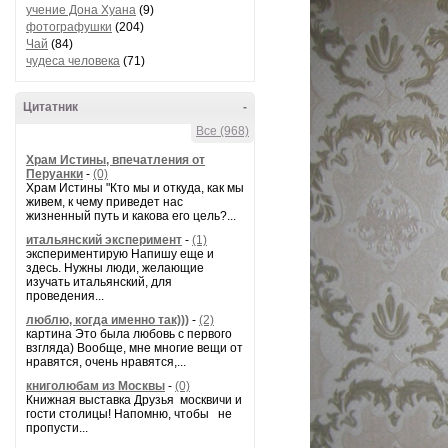
учение Дона Хуана
(9)
фотографушки
(204)
Чай
(84)
чудеса человека
(71)
Цитатник
-
Все (968)
Храм Истины, впечатления от
Перуанки
-
(0)
Храм Истины "Кто мы и откуда, как мы
живем, к чему приведет нас
жизненный путь и какова его цель?...
итальянский эксперимент
-
(1)
экспериментирую Напишу еще и
здесь. Нужны люди, желающие
изучать итальянский, для
проведения...
люблю, когда именно так)))
-
(2)
картина Это была любовь с первого
взгляда) Вообще, мне многие вещи от
нравятся, очень нравятся,...
книголюбам из Москвы
-
(0)
Книжная выставка Друзья москвичи и
гости столицы! Напомню, чтобы не
пропусти...