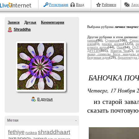
Регистрация
Вход
Рейтинги
Авос
Записи
Друзья
Комментарии
Выбрана рубрика
личное творчес
Shraddha
Другие рубрики в этом дневнике
танцы
(86),
Сумиран
(106),
Спрос
изюм
(1),
реалии жизни
(1225),
п
одного кадра
(44),
Ошо
(64),
ОчУ
ДРУГИ!
(895),
Мантэк Чиа
(2),
к
знаки, символы, Боги, мандалы и
безумные идеи
(29),
Архитектура 
БАНОЧКА ПО
Четверг, 17 Ноября 2
В друзья
из старой завал
сказать почтовую
Метки
-
shraddhaart
fethiye
ruskea
акварель
акрил