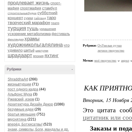
продлевает жизнь
спорт-
стамбул
мафия
спортмафия
субботний
строительныебудни
таро
концерт
сумки
тайланд
творческий марафон
театр
турция
тушь
украшения
ускорение метаболизма
фестиваль
храмы
финляндия
художникольгалялина
что
Рубрики:
ОчУмелые ручки
удивило
шитьё
личное творчество
шкатулки
шрадаарт
яхтинг
япония
Метки:
моё творчество
акрил
Рубрики
-
ShraddhaArt
(266)
жизньвтурции
(71)
КАК ПРИЯТНО
пост одного кадра
(44)
Альфонс Муха
(3)
Вторник, 15 Ноября 2
Ржевский, изюм
(1)
Архитектура Дизайн Декор
(1086)
Это цитата со
безумные идеи
(29)
братья меньшие
(751)
цитатник или со
вкуснятина
(221)
вперёд, Ботхисатвы!
(523)
Заказы и пода
знаки, символы, Боги, мандалы и др.