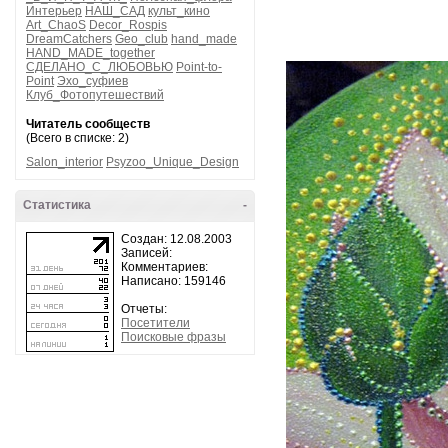
Интерьер
НАШ_САД
культ_кино
Art_ChaoS
Decor_Rospis
DreamCatchers
Geo_club
hand_made
HAND_MADE_together
СДЕЛАНО_С_ЛЮБОВЬЮ
Point-to-
Point
Эхо_суфиев
Клуб_Фотопутешествий
Читатель сообществ
(Всего в списке: 2)
Salon_interior
Psyzoo_Unique_Design
Статистика
-
Создан: 12.08.2003
Записей:
Комментариев:
Написано: 159146
Отчеты:
Посетители
Поисковые фразы