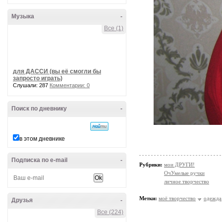
Музыка
-
Все (1)
для ДАССИ (вы её смогли бы
запросто играть)
Слушали: 287
Комментарии: 0
Поиск по дневнику
-
в этом дневнике
Подписка по e-mail
-
Рубрики:
мои ДРУГИ!
ОчУмелые ручки
личное творчество
Метки:
моё творчество
одежда
Друзья
-
Все (224)