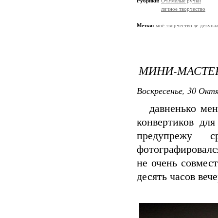
Рубрики:
ОчУмелые ручки
личное творчество
Метки:
моё творчество
декупа
МИНИ-МАСТЕ
Воскресенье, 30 Октя
давненько меня 
конвертиков для
предупрежу с
фотографировалс
не очень совмест
десять часов вече