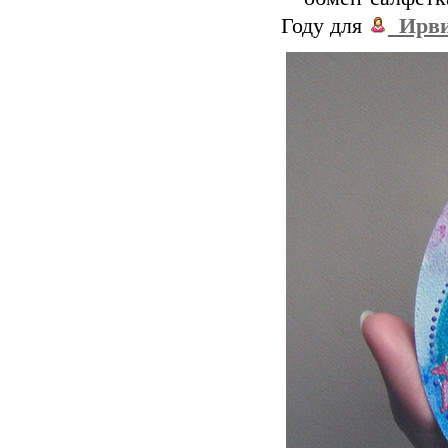
Году для
_Ирв