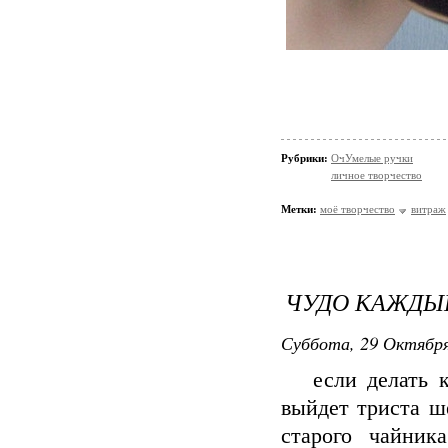
Рубрики:
ОчУмелые ручки
личное творчество
Метки:
моё творчество
витраж
ЧУДО КАЖДЫ
Суббота, 29 Октября
если делать каж
выйдет триста ш
старого чайни