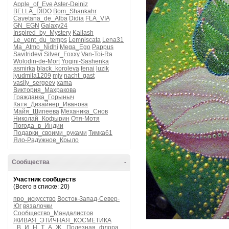
Apple_of_Eve
Aster-Deiniz
BELLA_DIDO
Bom_Shankahr
Cayetana_de_Alba
Didia
FLA_VIA
GN_EGN
Galaxy24
Inspired_by_Mystery
Kailash
Le_vent_du_temps
Lemniscata
Lena31
Ma_Atmo_Nidhi
Mega_Ego
Pappus
Savitridevi
Silver_Foxxy
Van-Toi-Ra
Wolodin-de-Mort
Yogini-Sashenka
asmirka
black_koroleva
fenai
luzik
lyudmila1209
mjv
nacht_gast
vasily_sergeev
xama
Виктория_Махракова
Гражданка_Горыныч
Катя_Дизайнер_Иванова
Майя_Шипеева
Механика_Снов
Николай_Кофырин
Отя-Мотя
Погода_в_Индии
Подарки_своими_руками
Тимка61
Яло-Радужное_Крыло
Сообщества
-
Участник сообществ
(Всего в списке: 20)
про_искусство
Восток-Запад-Север-
Юг
вязалочки
Сообщество_Мандалистов
ЖИВАЯ_ЭТИЧНАЯ_КОСМЕТИКА
_В_И_Н_Т_А_Ж_
Полезная_флора