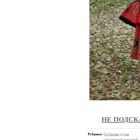
НЕ ПОДСК
Рубрики:
ОчУмелые ручки
собственной персоной