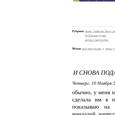
Рубрики:
знаки, символы, Боги, м
ОчУмелые ручки
личное творчество
Метки:
моё творчество
акрил
И СНОВА ПОД
Четверг, 10 Ноября 2
обычно, у меня н
сделала им в п
показываю на о
мандалой, нарис