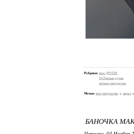
Рубрики:
мои ДРУГИ!
ОчУмелые ручки
личное творчество
Метки:
моё творчество
акрил
БАНОЧКА МА
Четверг, 03 Ноября 2