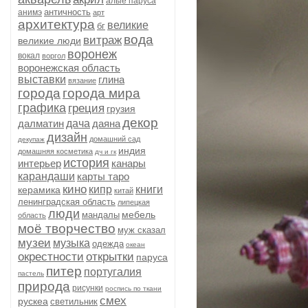
алые паруса
античность
анимэ
арт
архитектура
великие
бг
вода
витраж
великие люди
воронеж
вокал
воргол
воронежская область
выставки
глина
вязание
города
города мира
графика
греция
грузия
декор
далматин
дача
даяна
дизайн
домашний сад
декупаж
индия
домашняя косметика
дч и гк
история
интерьер
канары
карандаши
карты таро
кино
кипр
книги
керамика
китай
ленинградская область
липецкая
люди
мебель
мандалы
область
моё творчество
муж сказал
музеи
музыка
одежда
океан
окрестности
открытки
паруса
питер
португалия
пастель
природа
рисунки
роспись по ткани
смех
рускеа
светильник