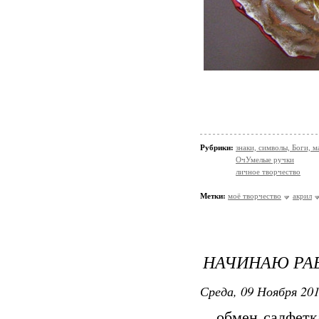
Рубрики:
знаки, символы, Боги, м
ОчУмелые ручки
личное творчество
Метки:
моё творчество
акрил
НАЧИНАЮ РАБ
Среда, 09 Ноября 201
обмен салфетка