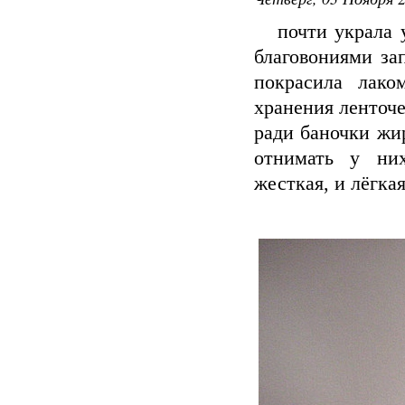
почти украла у 
благовониями за
покрасила лако
хранения ленточек
ради баночки жир
отнимать у них
жесткая, и лёгкая