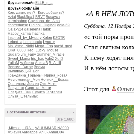
Друзья онлайн
ELLE_n_a
Друзья оффлайн
«А В НЁМ ЛО
Кого давно нет?
Кого добавить?
Aziat
BlackSea1
BRVT
Bucavca
carminaboo
Cayetana_de_Alba
Суббота, 12 Ноября 
contredanse
Digiholl_Digiholl
eole-69
Galaxy24
galselena
Habik
Happy_karma
Inachka
«с той поры прош
Inspired_by_Mystery
Kelen
KZOTR
Lebed_a
Lemniscata
Lynx_y
Стал святым кол
Ma_Atmo_Nidhi
Mega_Ego
nacht_gast
Olka_0803
Red_Lucky_Mouse
Sugarplum_Fairy
Summer_Miracle
К нему ходят пи
Sweet_Mama
tric_trac
ValeZ
XoID
YuliaM
Алёника
АлисаВ
В_А_Ш
И в нём лотосы ц
Вервие_Витое
Время
Выпивающий_Бог
Гражданка_Горыныч
Ирина_новая
Неугомонная_Моя
Ночной__Дождь
Оранжевы Йослик
Отя-Мотя
Этот для
Ольг
Перуанка
Сиротка_Мегги
Сладкая_Энн
Суанта
Тартарен
Эльза_Штельмах
Постоянные читатели
-
Все (1686)
-Michik-
-_IRA_-
AAUUMM
ARINA999
ASlaviN
Aardappel
Anju-
AnnaD04