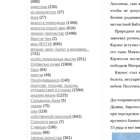
(490)
Аполлона, сын к
идиотека
(230)
чтобы не допус
из непонятого
(37)
Богиня роднико
йога
(27)
красота природная
(1369)
несчастной Библ
красота спасёт мир
(616)
Природное поло
личное творчество
(1498)
завоевал регион
Мантэк Чиа
(2)
мои ДРУГИ!
(895)
Каунос вступил 
музыка, кино, балет и керамика...
его сына Мавзол
(741)
Кауносом после
особо гениальные мысли
(251)
ОчУмелые ручки
(1969)
победили Митрид
Ошо
(64)
Каунос стал хр
притчи
(49)
болота, несущие
Пробудившиеся
(140)
прогулки, поездки, походы,
небом. Посетить
путешествия и страны
(1594)
реалии жизни
(1225)
Достопримечате
Сальвадор Дали
(5)
сказки
(75)
Даляна, Акропол
сны
(118)
при персидском 
собственной персоной
(842)
крупного банного
Спросите меня
(7)
Сумиран
(106)
33 ряда и мог вм
танцы
(86)
творцы искусства
(381)