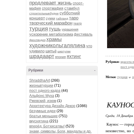
продлевает жизнь
спорт-
стамбул
мафия
спортмафия
субботний
строительныебудни
таро
концерт
сумки
тайланд
творческий марафон
театр
турция
тушь
украшения
ускорение метаболизма
фестиваль
храмы
финляндия
художникольгалялина
что
удивило
шитьё
шкатулки
шрадаарт
яхтинг
япония
Рубрики:
красота 
пост одн
Рубрики
-
Метки:
турция
п
ShraddhaArt
(266)
жизньвтурции
(71)
пост одного кадра
(44)
Альфонс Муха
(3)
Ржевский, изюм
(1)
КАУНОС
Архитектура Дизайн Декор
(1086)
безумные идеи
(29)
Среда, 18 Декабря 
братья меньшие
(751)
вкуснятина
(221)
Каунос — город,
вперёд, Ботхисатвы!
(523)
неизвестно, но 
знаки, символы, Боги, мандалы и др.