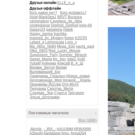
Друзья онлайн
ELLE_n_a
Друзья оффлайн
Кого давно нет?
Кого добавить?
Aziat
BlackSea1
BRVT
Bucavca
carminaboo
Cayetana_de_Alba
contredanse
Digiholl_Digiholl
eole-69
Galaxy24
galselena
Habik
Happy_karma
Inachka
Inspired_by_Mystery
Kelen
KZOTR
Lebed_a
Lemniscata
Lynx_y
Ma_Atmo_Nidhi
Mega_Ego
nacht_gast
Olka_0803
Red_Lucky_Mouse
Sugarplum_Fairy
Summer_Miracle
Sweet_Mama
tric_trac
ValeZ
XoID
YuliaM
Алёника
АлисаВ
В_А_Ш
Вервие_Витое
Время
Выпивающий_Бог
Гражданка_Горыныч
Ирина_новая
Неугомонная_Моя
Ночной__Дождь
Оранжевы Йослик
Отя-Мотя
Перуанка
Сиротка_Мегги
Сладкая_Энн
Суанта
Тартарен
Эльза_Штельмах
Постоянные читатели
-
Все (1686)
-Michik-
-_IRA_-
AAUUMM
ARINA999
ASlaviN
Aardappel
Anju-
AnnaD04