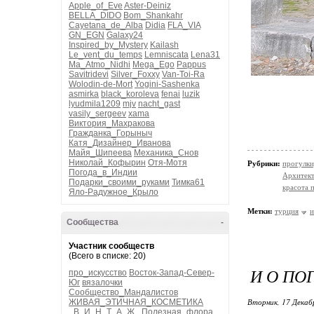
Apple_of_Eve
Aster-Deiniz
BELLA_DIDO
Bom_Shankahr
Cayetana_de_Alba
Didia
FLA_VIA
GN_EGN
Galaxy24
Inspired_by_Mystery
Kailash
Le_vent_du_temps
Lemniscata
Lena31
Ma_Atmo_Nidhi
Mega_Ego
Pappus
Savitridevi
Silver_Foxxy
Van-Toi-Ra
Wolodin-de-Mort
Yogini-Sashenka
asmirka
black_koroleva
fenai
luzik
lyudmila1209
mjv
nacht_gast
vasily_sergeev
xama
Виктория_Махракова
Гражданка_Горыныч
Катя_Дизайнер_Иванова
Майя_Шипеева
Механика_Снов
Николай_Кофырин
Отя-Мотя
Рубрики:
прогулки
Погода_в_Индии
Архитект
Подарки_своими_руками
Тимка61
красота 
Яло-Радужное_Крыло
Метки:
турция
и
Сообщества
-
Участник сообществ
(Всего в списке: 20)
И О ПО
про_искусство
Восток-Запад-Север-
Юг
вязалочки
Сообщество_Мандалистов
Вторник, 17 Декаб
ЖИВАЯ_ЭТИЧНАЯ_КОСМЕТИКА
_В_И_Н_Т_А_Ж_
Полезная_флора