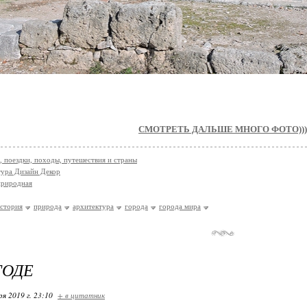
СМОТРЕТЬ ДАЛЬШЕ МНОГО ФОТО)))
, поездки, походы, путешествия и страны
ура Дизайн Декор
природная
стория
природа
архитектура
города
города мира
ГОДЕ
ря 2019 г. 23:10
+ в цитатник