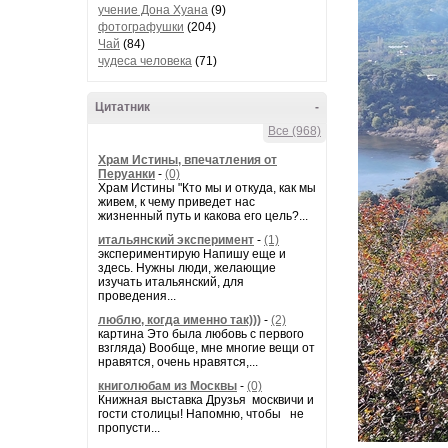
учение Дона Хуана
(9)
фотографушки
(204)
Чай
(84)
чудеса человека
(71)
Цитатник
-
Все (968)
Храм Истины, впечатления от
Перуанки
-
(0)
Храм Истины "Кто мы и откуда, как мы
живем, к чему приведет нас
жизненный путь и какова его цель?...
итальянский эксперимент
-
(1)
экспериментирую Напишу еще и
здесь. Нужны люди, желающие
изучать итальянский, для
проведения...
люблю, когда именно так)))
-
(2)
картина Это была любовь с первого
взгляда) Вообще, мне многие вещи от
нравятся, очень нравятся,...
книголюбам из Москвы
-
(0)
Книжная выставка Друзья москвичи и
гости столицы! Напомню, чтобы не
пропусти...