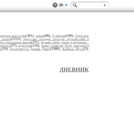
,
творцы искусства
(381),
танцы
(86),
Сумиран
(106),
Спросите
и жизни
(1225),
прогулки, поездки, походы, путешествия и
обо гениальные мысли
(251),
музыка, кино, балет и керамика...
онятого
(37),
идиотека
(230),
знаки, символы, Боги, мандалы и
еи
(29),
Архитектура Дизайн Декор
(1086),
Альфонс Муха
(3),
ДНЕВНИК