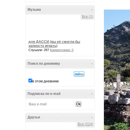
Музыка
-
Все (1)
для ДАССИ (вы её смогли бы
запросто играть)
Слушали: 287
Комментарии: 0
Поиск по дневнику
-
в этом дневнике
Подписка по e-mail
-
Друзья
-
Все (224)