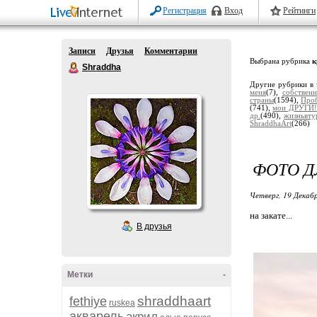
Регистрация
Вход
Рейтинги
Записи
Друзья
Комментарии
Выбрана рубрика
к
Shraddha
Другие рубрики в 
меня
(7),
собствен
страны
(1594),
Про
(741),
мои ДРУГИ!
др.
(490),
жизньвту
ShraddhaArt
(266)
ФОТО Д
Четверг, 19 Декабр
на закате...
В друзья
Метки
-
shraddhaart
fethiye
ruskea
акварель
акрил