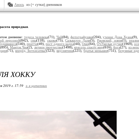
Авось
из (+ сутки) дневников
расота природная
.
этом дневнике:
чудеса человека
(71),
Чай
(84),
фотографушки
(204),
учение Дона Хуана
(9)
ной персоной
(842),
сны
(118),
сказки
(75),
Сальвадор Дали
(5),
Ржевский, изюм
(1),
реали
будившиеся
(140),
притчи
(49),
пост одного кадра
(44),
Ошо
(64),
ОчУмелые ручки
(1969),
ос
(895),
Мантэк Чиа
(2),
личное творчество
(1498),
красота спасёт мир
(616),
йога
(27),
из неп
рции
(71),
вперёд, Ботхисатвы!
(523),
вкуснятина
(221),
братья меньшие
(751),
безумные ид
ЛЯ ХОККУ
я 2019 г. 17:59
+ в цитатник