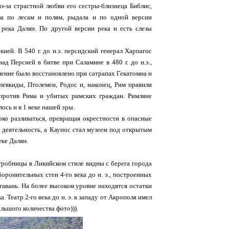
з-за страстной любви его сестры-близнеца Библис,
ла по лесам и полям, рыдала и по одной версии
река Далян. По другой версии река и есть слезы
й. В 540 г. до н.э. персидский генерал Харпагос
д Персией в битве при Саламине в 480 г. до н.э.,
ение было восстановлено при сатрапах Гекатомна и
елевкиды, Птолемеи, Родос и, наконец, Рим правили
 против Рима и убитых римских граждан. Римляне
ось и в 1 веке нашей эры.
ко разливаться, превращая окрестности в опасные
 деятельность, а Каунос стал музеем под открытым
еке Далян.
робницы в Ликийском стиле видны с берега города
оронительных стен 4-го века до н. э., построенных
 гавань. На более высоком уровне находятся остатки
 Театр 2-го века до н. э. к западу от Акрополя имел
льшого количества фото))).