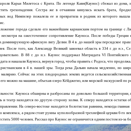
ороля Карьи Милетоса с Крита. По легенде Кавн(Каунос) сбежал из дома, и
тить грехопадения. Сестра же в отчаянии кинулась искать брата, броди
вых вод Нимпелер пожалела ее и превратила в родник из которого вышла 
ис.
жение города сделало его важнейшим карианским портом на границе с Ликие
, несмотря на ожесточенное сопротивление Кауноса. После победы Греции на
в доминирующую афинскую лигу Делии. В 4 в. до нашей эры персидское правл
ея. После того, как Александр Великий завоевал область в 334 г. до н.э., С
довательно. В 88 г. до н.э. Каунос поддержал Митридата VI Понтийского
ата и наказали Кауноса, вернув город, чтобы править с Родоса, что продолжал
истианским в 4 в. нашей эры. Тогда река Дальян начала медленно, но широ
 малярию. Сейчас на этих плодородных землях ведется сельскохозяйственная
 его можно на машине, объехав озеро Кёйджегиз, или морской экскурсией по р
льности: Кауноса обширны и разбросаны по довольно большой территории, г
ь и театр находятся по другую сторону холма. К северу находятся остатки об
правлении. На северо-востоке находится болотистая равнина, некогда главная
 комплекса, а рядом стоят руины куполообразной трехнефной церкви 6-го века.
естить 5000 человек. Рассказ про Каунос не ограничится одним постом из-за бо