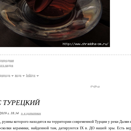
природная
ого кадра
рирода
вода
fethiye
 ТУРЕЦКИЙ
2019 г. 18:34
+ в цитатник
 руины которого находятся на территории современной Турции у реки Далян 
осколки керамики, найденной там, датируются IX в. ДО нашей эры. Есть вер