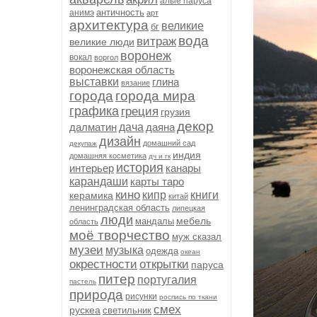
алые паруса
античность
анимэ
арт
архитектура
великие
бг
вода
витраж
великие люди
воронеж
вокал
воргол
воронежская область
выставки
глина
вязание
города
города мира
графика
греция
грузия
декор
далматин
дача
даяна
дизайн
домашний сад
декупаж
индия
домашняя косметика
дч и гк
история
интерьер
канары
карандаши
карты таро
кино
кипр
книги
керамика
китай
ленинградская область
липецкая
люди
мебель
мандалы
область
моё творчество
муж сказал
музеи
музыка
одежда
океан
окрестности
открытки
паруса
питер
португалия
пастель
природа
рисунки
роспись по ткани
смех
рускеа
светильник