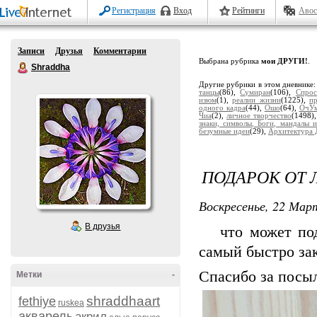
Регистрация
Вход
Рейтинги
Авос
Записи
Друзья
Комментарии
Выбрана рубрика
мои ДРУГИ!
.
Shraddha
Другие рубрики в этом дневнике
танцы
(86),
Сумиран
(106),
Спрос
изюм
(1),
реалии жизни
(1225),
п
одного кадра
(44),
Ошо
(64),
ОчУм
Чиа
(2),
личное творчество
(1498)
знаки, символы, Боги, мандалы и
безумные идеи
(29),
Архитектура 
ПОДАРОК ОТ 
Воскресенье, 22 Март
В друзья
что может подар
самый быстро за
Спасибо за посы
Метки
-
shraddhaart
fethiye
ruskea
акварель
акрил