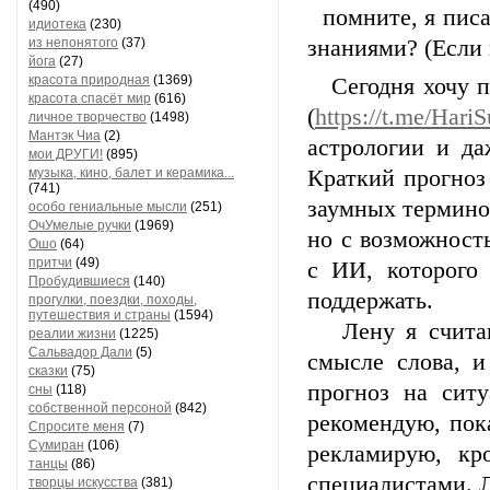
(490)
помните, я писа
идиотека
(230)
из непонятого
(37)
знаниями? (Если 
йога
(27)
красота природная
(1369)
Сегодня хочу пр
красота спасёт мир
(616)
(
https://t.me/Hari
личное творчество
(1498)
Мантэк Чиа
(2)
астрологии и да
мои ДРУГИ!
(895)
музыка, кино, балет и керамика...
Краткий прогноз 
(741)
заумных термино
особо гениальные мысли
(251)
ОчУмелые ручки
(1969)
но с возможност
Ошо
(64)
притчи
(49)
с ИИ, которого 
Пробудившиеся
(140)
поддержать.
прогулки, поездки, походы,
путешествия и страны
(1594)
Лену я считаю
реалии жизни
(1225)
Сальвадор Дали
(5)
смысле слова, и
сказки
(75)
прогноз на ситу
сны
(118)
собственной персоной
(842)
рекомендую, пок
Спросите меня
(7)
Сумиран
(106)
рекламирую, кр
танцы
(86)
специалистами. Л
творцы искусства
(381)