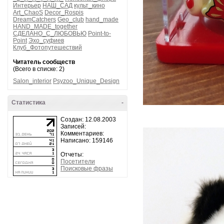
Интерьер
НАШ_САД
культ_кино
Art_ChaoS
Decor_Rospis
DreamCatchers
Geo_club
hand_made
HAND_MADE_together
СДЕЛАНО_С_ЛЮБОВЬЮ
Point-to-
Point
Эхо_суфиев
Клуб_Фотопутешествий
Читатель сообществ
(Всего в списке: 2)
Salon_interior
Psyzoo_Unique_Design
Статистика
-
Создан: 12.08.2003
Записей:
Комментариев:
Написано: 159146
Отчеты:
Посетители
Поисковые фразы