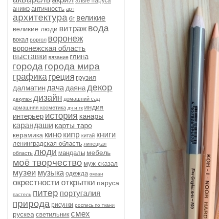
алые паруса
античность
анимэ
арт
архитектура
великие
бг
вода
витраж
великие люди
воронеж
вокал
воргол
воронежская область
выставки
глина
вязание
города
города мира
графика
греция
грузия
декор
далматин
дача
даяна
дизайн
домашний сад
декупаж
индия
домашняя косметика
дч и гк
история
интерьер
канары
карандаши
карты таро
кино
кипр
книги
керамика
китай
ленинградская область
липецкая
люди
мебель
мандалы
область
моё творчество
муж сказал
музеи
музыка
одежда
океан
окрестности
открытки
паруса
питер
португалия
пастель
природа
рисунки
роспись по ткани
смех
рускеа
светильник