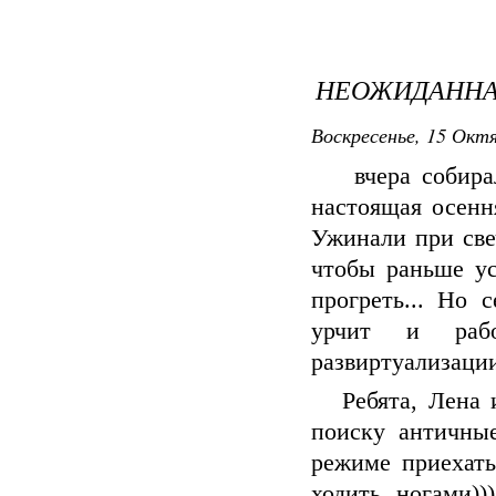
НЕОЖИДАННА
Воскресенье, 15 Октя
вчера собирала
настоящая осення
Ужинали при све
чтобы раньше ус
прогреть... Но 
урчит и рабо
развиртуализаци
Ребята, Лена и
поиску античны
режиме приехать
ходить ногами)