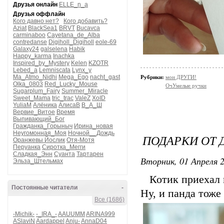
Друзья онлайн
ELLE_n_a
Друзья оффлайн
Кого давно нет?
Кого добавить?
Aziat
BlackSea1
BRVT
Bucavca
carminaboo
Cayetana_de_Alba
contredanse
Digiholl_Digiholl
eole-69
Galaxy24
galselena
Habik
Happy_karma
Inachka
Inspired_by_Mystery
Kelen
KZOTR
Lebed_a
Lemniscata
Lynx_y
Ma_Atmo_Nidhi
Mega_Ego
nacht_gast
Рубрики:
мои ДРУГИ!
Olka_0803
Red_Lucky_Mouse
ОчУмелые ручки
Sugarplum_Fairy
Summer_Miracle
Sweet_Mama
tric_trac
ValeZ
XoID
YuliaM
Алёника
АлисаВ
В_А_Ш
Вервие_Витое
Время
Выпивающий_Бог
Гражданка_Горыныч
Ирина_новая
Неугомонная_Моя
Ночной__Дождь
ПОДАРКИ ОТ 
Оранжевы Йослик
Отя-Мотя
Перуанка
Сиротка_Мегги
Сладкая_Энн
Суанта
Тартарен
Вторник, 01 Апреля 2
Эльза_Штельмах
Котик приехал и
Постоянные читатели
-
Ну, и панда тоже
Все (1686)
-Michik-
-_IRA_-
AAUUMM
ARINA999
ASlaviN
Aardappel
Anju-
AnnaD04