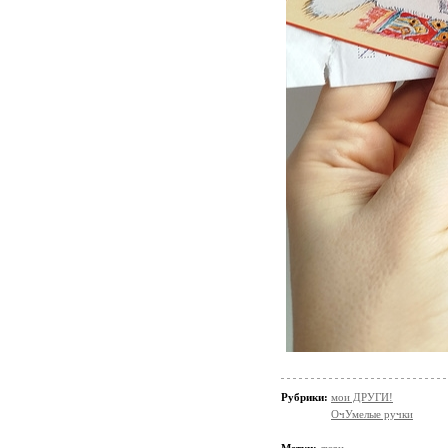
Рубрики:
мои ДРУГИ!
ОчУмелые ручки