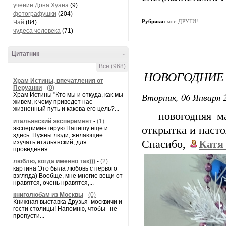
учение Дона Хуана
(9)
фотографушки
(204)
Рубрики:
мои ДРУГИ!
Чай
(84)
чудеса человека
(71)
Цитатник
-
Все (968)
НОВОГОДНИЕ
Храм Истины, впечатления от
Перуанки
-
(0)
Вторник, 06 Января 2
Храм Истины "Кто мы и откуда, как мы
живем, к чему приведет нас
жизненный путь и какова его цель?...
новогодняя маг
итальянский эксперимент
-
(1)
открытка и насто
экспериментирую Напишу еще и
здесь. Нужны люди, желающие
Спасибо,
Катя
изучать итальянский, для
проведения...
люблю, когда именно так)))
-
(2)
картина Это была любовь с первого
взгляда) Вообще, мне многие вещи от
нравятся, очень нравятся,...
книголюбам из Москвы
-
(0)
Книжная выставка Друзья москвичи и
гости столицы! Напомню, чтобы не
пропусти...