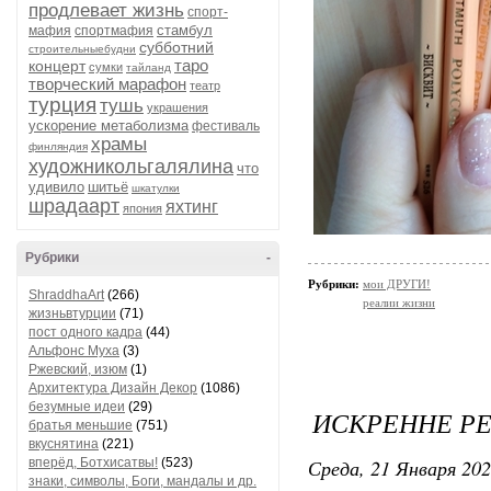
продлевает жизнь
спорт-
стамбул
мафия
спортмафия
субботний
строительныебудни
таро
концерт
сумки
тайланд
творческий марафон
театр
турция
тушь
украшения
ускорение метаболизма
фестиваль
храмы
финляндия
художникольгалялина
что
удивило
шитьё
шкатулки
шрадаарт
яхтинг
япония
Рубрики
-
Рубрики:
мои ДРУГИ!
ShraddhaArt
(266)
реалии жизни
жизньвтурции
(71)
пост одного кадра
(44)
Альфонс Муха
(3)
Ржевский, изюм
(1)
Архитектура Дизайн Декор
(1086)
безумные идеи
(29)
ИСКРЕННЕ Р
братья меньшие
(751)
вкуснятина
(221)
Среда, 21 Января 202
вперёд, Ботхисатвы!
(523)
знаки, символы, Боги, мандалы и др.