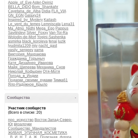
Apple_of_Eve
Aster-Deiniz
BELLA_DIDO
Bom_Shankahr
Cayetana_de_Alba
Didia
FLA_VIA
GN_EGN
Galaxy24
Inspired_by_Mystery
Kailash
Le_vent_du_temps
Lemniscata
Lena31
Ma_Atmo_Nidhi
Mega_Ego
Pappus
Savitridevi
Silver_Foxxy
Van-Toi-Ra
Wolodin-de-Mort
Yogini-Sashenka
asmirka
black_koroleva
fenai
luzik
lyudmila1209
mjv
nacht_gast
vasily_sergeev
xama
Виктория_Махракова
Гражданка_Горыныч
Катя_Дизайнер_Иванова
Майя_Шипеева
Механика_Снов
Николай_Кофырин
Отя-Мотя
Погода_в_Индии
Подарки_своими_руками
Тимка61
Яло-Радужное_Крыло
Сообщества
-
Участник сообществ
(Всего в списке: 20)
про_искусство
Восток-Запад-Север-
Юг
вязалочки
Сообщество_Мандалистов
ЖИВАЯ_ЭТИЧНАЯ_КОСМЕТИКА
_В_И_Н_Т_А_Ж_
Полезная_флора