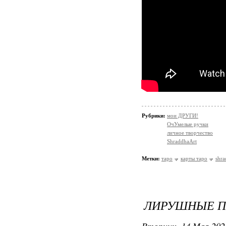
Рубрики:
мои ДРУГИ!
ОчУмелые ручки
личное творчество
ShraddhaArt
Метки:
таро
карты таро
shra
ЛИРУШНЫЕ П
Вторник, 14 Мая 202