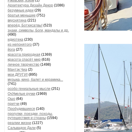
Ржевский, изюм
(1)
Архитектура Дизайн Декор
(1086)
безумные идеи
(29)
братья меньшие
(751)
вкуснятина
(221)
вперёд, Ботхисатвы!
(523)
знаки, символы, Боги, мандалы и др.
(490)
идиотека
(230)
из непонятого
(37)
йога
(27)
красота природная
(1369)
красота спасёт мир
(616)
личное творчество
(1498)
Мантэк Чиа
(2)
мои ДРУГИ!
(895)
музыка, кино, балет и керамика...
(741)
особо гениальные мысли
(251)
ОчУмелые ручки
(1969)
Ошо
(64)
притчи
(49)
Пробудившиеся
(140)
прогулки, поездки, походы,
путешествия и страны
(1594)
реалии жизни
(1227)
Сальвадор Дали
(5)