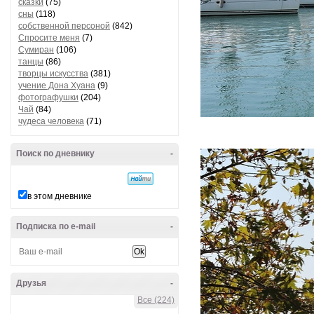
сказки
(75)
сны
(118)
собственной персоной
(842)
Спросите меня
(7)
Сумиран
(106)
танцы
(86)
творцы искусства
(381)
учение Дона Хуана
(9)
фотографушки
(204)
Чай
(84)
чудеса человека
(71)
Поиск по дневнику
-
в этом дневнике
Подписка по e-mail
-
Друзья
-
Все (224)