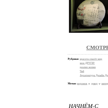
СМОТР
Рубрики:
красота спасёт мир
мои ДРУГИ!
реалии жизни
Чай
Архитектура Дизайн Де
Метки:
воронеж
декор
инте
НАЧНЁМ-С