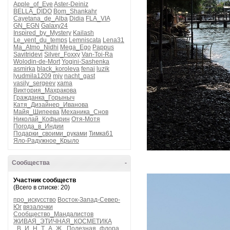
Apple_of_Eve
Aster-Deiniz
BELLA_DIDO
Bom_Shankahr
Cayetana_de_Alba
Didia
FLA_VIA
GN_EGN
Galaxy24
Inspired_by_Mystery
Kailash
Le_vent_du_temps
Lemniscata
Lena31
Ma_Atmo_Nidhi
Mega_Ego
Pappus
Savitridevi
Silver_Foxxy
Van-Toi-Ra
Wolodin-de-Mort
Yogini-Sashenka
asmirka
black_koroleva
fenai
luzik
lyudmila1209
mjv
nacht_gast
vasily_sergeev
xama
Виктория_Махракова
Гражданка_Горыныч
Катя_Дизайнер_Иванова
Майя_Шипеева
Механика_Снов
Николай_Кофырин
Отя-Мотя
Погода_в_Индии
Подарки_своими_руками
Тимка61
Яло-Радужное_Крыло
Сообщества
-
Участник сообществ
(Всего в списке: 20)
про_искусство
Восток-Запад-Север-
Юг
вязалочки
Сообщество_Мандалистов
ЖИВАЯ_ЭТИЧНАЯ_КОСМЕТИКА
_В_И_Н_Т_А_Ж_
Полезная_флора