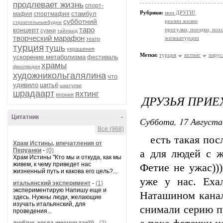
продлевает жизнь
спорт-
Рубрики:
мои ДРУГИ!
стамбул
мафия
спортмафия
субботний
реалии жизни
строительныебудни
таро
концерт
прогулки, поездки, пох
сумки
тайланд
творческий марафон
жизньвтурции
театр
турция
тушь
украшения
Метки:
турция
яхтинг
парус
ускорение метаболизма
фестиваль
храмы
финляндия
художникольгалялина
что
удивило
шитьё
шкатулки
шрадаарт
яхтинг
япония
ДРУЗЬЯ ПРИЕ
Цитатник
-
Суббота, 17 Августа
Все (968)
есть такая посл
Храм Истины, впечатления от
Перуанки
-
(0)
а для людей с 
Храм Истины "Кто мы и откуда, как мы
живем, к чему приведет нас
Фетие не ужас))
жизненный путь и какова его цель?...
уже у нас. Еха
итальянский эксперимент
-
(1)
экспериментирую Напишу еще и
Наташином канал
здесь. Нужны люди, желающие
изучать итальянский, для
снимали серию пр
проведения...