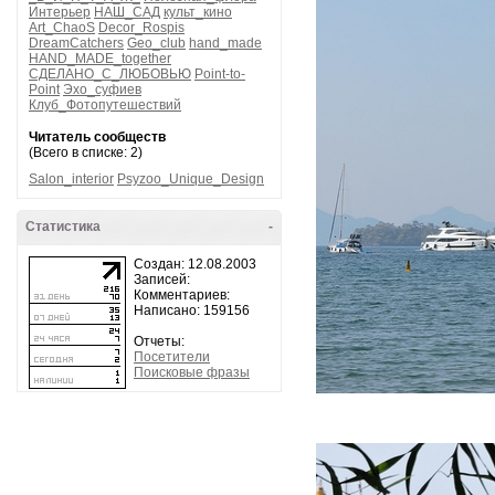
Интерьер
НАШ_САД
культ_кино
Art_ChaoS
Decor_Rospis
DreamCatchers
Geo_club
hand_made
HAND_MADE_together
СДЕЛАНО_С_ЛЮБОВЬЮ
Point-to-
Point
Эхо_суфиев
Клуб_Фотопутешествий
Читатель сообществ
(Всего в списке: 2)
Salon_interior
Psyzoo_Unique_Design
Статистика
-
Создан: 12.08.2003
Записей:
Комментариев:
Написано: 159156
Отчеты:
Посетители
Поисковые фразы