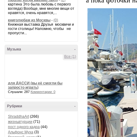
а пока фоточки н
люблю, когда именно так)))
-
(2)
картина Это была любовь с первого
взгляда) Вообще, мне многие вещи от
нравятся, очень нравятся,...
книголюбам из Москвы
-
(0)
Книжная выставка Друзья москвичи и
гости столицы! Напомню, чтобы не
пропусти...
Музыка
-
Все (1)
для ДАССИ (вы её смогли бы
запросто играть)
Слушали: 287
Комментарии: 0
Рубрики
-
ShraddhaArt
(266)
жизньвтурции
(71)
пост одного кадра
(44)
Альфонс Муха
(3)