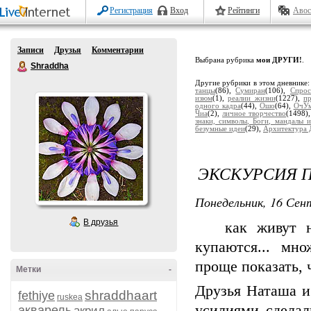
Регистрация
Вход
Рейтинги
Авос
Записи
Друзья
Комментарии
Выбрана рубрика
мои ДРУГИ!
.
Shraddha
Другие рубрики в этом дневнике
танцы
(86),
Сумиран
(106),
Спрос
изюм
(1),
реалии жизни
(1227),
п
одного кадра
(44),
Ошо
(64),
ОчУм
Чиа
(2),
личное творчество
(1498)
знаки, символы, Боги, мандалы и
безумные идеи
(29),
Архитектура 
ЭКСКУРСИЯ П
Понедельник, 16 Сент
В друзья
как живут на я
купаются... мн
проще показать, 
Метки
-
Друзья Наташа и
shraddhaart
fethiye
ruskea
усилиями сделал
акварель
акрил