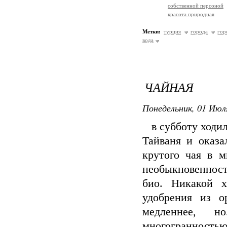
собственной персоной
красота природная
Метки:
турция
города
гор
вода
ЧАЙНАЯ
Понедельник, 01 Июля
в субботу ходили
Тайваня и оказа
крутого чая в м
необыкновенност
био. Никакой х
удобрения из о
медленнее, н
многогранностью