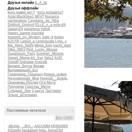
Друзья онлайн
В_А_Ш
Друзья оффлайн
Кого давно нет?
Кого добавить?
Aziat
BlackSea1
BRVT
Bucavca
carminaboo
Cayetana_de_Alba
Digiholl_Digiholl
ELLE_n_a
eole-69
Galaxy24
galselena
Habik
Happy_karma
Inachka
Inspired_by_Mystery
Julie-Ji
Kelen
KZOTR
Lebed_a
Lemniscata
Lynx_y
Ma_Atmo_Nidhi
Mega_Ego
nacht_gast
Olka_0803
Red_Lucky_Mouse
Sugarplum_Fairy
Summer_Miracle
Sweet_Mama
tric_trac
ValeZ
XoID
YuliaM
Алёника
АлисаВ
Вервие_Витое
Время
Выпивающий_Бог
Гражданка_Горыныч
Ирина_новая
Неугомонная_Моя
Ночной__Дождь
Оранжевы Йослик
Отя-Мотя
Перуанка
Сиротка_Мегги
Сладкая_Энн
Суанта
Тартарен
Эльза_Штельмах
Постоянные читатели
-
Все (1686)
-Michik-
-_IRA_-
AAUUMM
ARINA999
ASlaviN
Aardappel
Anju-
AnnaD04