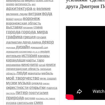
алые паруса
античность
анимэ
арт
друга Дмитрия П
архитектура
великие
бг
вода
витраж
великие люди
воронеж
вокал
воргол
воронежская область
выставки
глина
вязание
города
города мира
графика
греция
грузия
декор
далматин
дача
даяна
дизайн
домашний сад
декупаж
индия
домашняя косметика
дч и гк
история
интерьер
канары
карандаши
карты таро
кино
кипр
книги
керамика
китай
ленинградская область
липецкая
люди
мебель
мандалы
область
моё творчество
муж сказал
музеи
музыка
одежда
океан
окрестности
открытки
паруса
питер
португалия
пастель
природа
рисунки
роспись по ткани
смех
рускеа
светильник