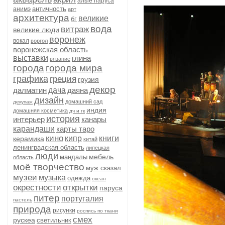
алые паруса
античность
анимэ
арт
архитектура
великие
бг
вода
витраж
великие люди
воронеж
вокал
воргол
воронежская область
выставки
глина
вязание
города
города мира
графика
греция
грузия
декор
далматин
дача
даяна
дизайн
домашний сад
декупаж
индия
домашняя косметика
дч и гк
история
интерьер
канары
карандаши
карты таро
кино
кипр
книги
керамика
китай
ленинградская область
липецкая
люди
мебель
мандалы
область
моё творчество
муж сказал
музеи
музыка
одежда
океан
окрестности
открытки
паруса
питер
португалия
пастель
природа
рисунки
роспись по ткани
смех
рускеа
светильник