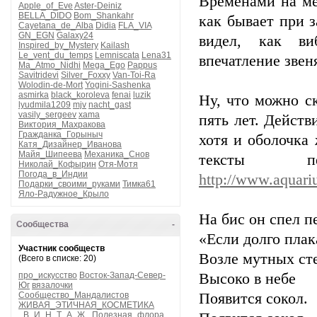
Временами на ме
Apple_of_Eve
Aster-Deiniz
BELLA_DIDO
Bom_Shankahr
как бывает при з
Cayetana_de_Alba
Didia
FLA_VIA
GN_EGN
Galaxy24
видел, как ви
Inspired_by_Mystery
Kailash
Le_vent_du_temps
Lemniscata
Lena31
впечатление звен
Ma_Atmo_Nidhi
Mega_Ego
Pappus
Savitridevi
Silver_Foxxy
Van-Toi-Ra
Wolodin-de-Mort
Yogini-Sashenka
asmirka
black_koroleva
fenai
luzik
Ну, что можно ск
lyudmila1209
mjv
nacht_gast
vasily_sergeev
xama
пять лет. Действ
Виктория_Махракова
Гражданка_Горыныч
хотя и оболочка 
Катя_Дизайнер_Иванова
Майя_Шипеева
Механика_Снов
тексты 
Николай_Кофырин
Отя-Мотя
Погода_в_Индии
http://www.aquari
Подарки_своими_руками
Тимка61
Яло-Радужное_Крыло
На бис он спел п
Сообщества
-
«Если долго плак
Участник сообществ
Возле мутных ст
(Всего в списке: 20)
про_искусство
Восток-Запад-Север-
Высоко в небе
Юг
вязалочки
Сообщество_Мандалистов
Появится сокол.
ЖИВАЯ_ЭТИЧНАЯ_КОСМЕТИКА
_В_И_Н_Т_А_Ж_
Полезная_флора