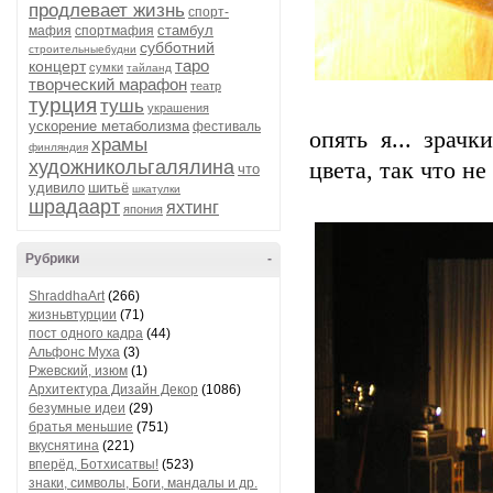
продлевает жизнь
спорт-
стамбул
мафия
спортмафия
субботний
строительныебудни
таро
концерт
сумки
тайланд
творческий марафон
театр
турция
тушь
украшения
ускорение метаболизма
фестиваль
опять я... зрач
храмы
финляндия
художникольгалялина
цвета, так что н
что
удивило
шитьё
шкатулки
шрадаарт
яхтинг
япония
Рубрики
-
ShraddhaArt
(266)
жизньвтурции
(71)
пост одного кадра
(44)
Альфонс Муха
(3)
Ржевский, изюм
(1)
Архитектура Дизайн Декор
(1086)
безумные идеи
(29)
братья меньшие
(751)
вкуснятина
(221)
вперёд, Ботхисатвы!
(523)
знаки, символы, Боги, мандалы и др.