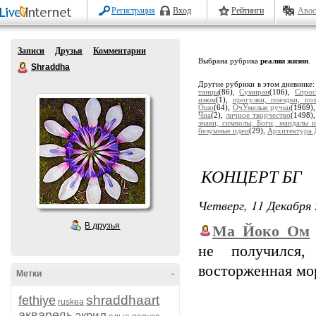
Регистрация
Вход
Рейтинги
Авос
Записи
Друзья
Комментарии
Выбрана рубрика
реалии жизни
.
Shraddha
Другие рубрики в этом дневнике
танцы
(86),
Сумиран
(106),
Спрос
изюм
(1),
прогулки, поездки, по
Ошо
(64),
ОчУмелые ручки
(1969)
Чиа
(2),
личное творчество
(1498)
знаки, символы, Боги, мандалы и
безумные идеи
(29),
Архитектура 
КОНЦЕРТ БГ
Четверг, 11 Декабря 
В друзья
Ма_Йоко_Ом
не получился,
восторженная мо
Метки
-
shraddhaart
fethiye
ruskea
акварель
акрил