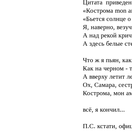
Цитата приведе
«Кострома mon a
«Бьется солнце о
Я, наверно, везуч
А над рекой крич
А здесь белые ст
Что ж я пьян, ка
Как на черном - т
А вверху летит л
Ох, Самара, сест
Кострома, мон ам
всё, я кончил...
П.С. кстати, оф