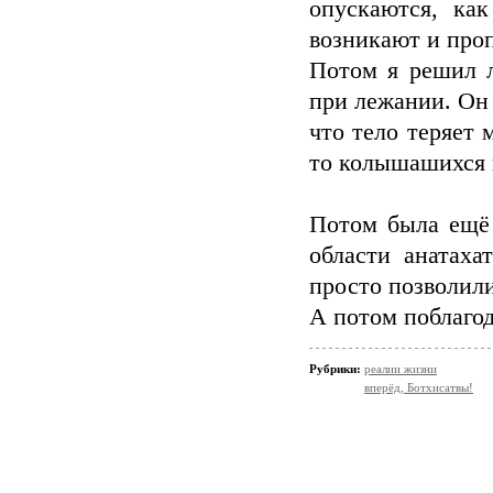
опускаются, ка
возникают и проп
Потом я решил л
при лежании. Он
что тело теряет 
то колышашихся 
Потом была ещё 
области анатаха
просто позволили
А потом поблагод
Рубрики:
реалии жизни
вперёд, Ботхисатвы!