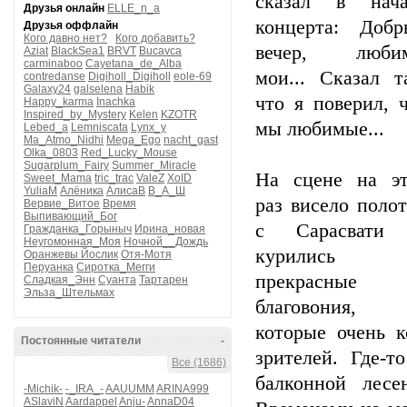
сказал в нача
Друзья онлайн
ELLE_n_a
концерта: Добр
Друзья оффлайн
Кого давно нет?
Кого добавить?
вечер, люби
Aziat
BlackSea1
BRVT
Bucavca
carminaboo
Cayetana_de_Alba
мои... Сказал т
contredanse
Digiholl_Digiholl
eole-69
Galaxy24
galselena
Habik
что я поверил, 
Happy_karma
Inachka
Inspired_by_Mystery
Kelen
KZOTR
мы любимые...
Lebed_a
Lemniscata
Lynx_y
Ma_Atmo_Nidhi
Mega_Ego
nacht_gast
Olka_0803
Red_Lucky_Mouse
Sugarplum_Fairy
Summer_Miracle
На сцене на эт
Sweet_Mama
tric_trac
ValeZ
XoID
YuliaM
Алёника
АлисаВ
В_А_Ш
раз висело поло
Вервие_Витое
Время
Выпивающий_Бог
с Сарасвати
Гражданка_Горыныч
Ирина_новая
Неугомонная_Моя
Ночной__Дождь
курились
Оранжевы Йослик
Отя-Мотя
Перуанка
Сиротка_Мегги
прекрасные
Сладкая_Энн
Суанта
Тартарен
Эльза_Штельмах
благовония,
которые очень к
Постоянные читатели
-
зрителей. Где-
Все (1686)
балконной лесе
-Michik-
-_IRA_-
AAUUMM
ARINA999
ASlaviN
Aardappel
Anju-
AnnaD04