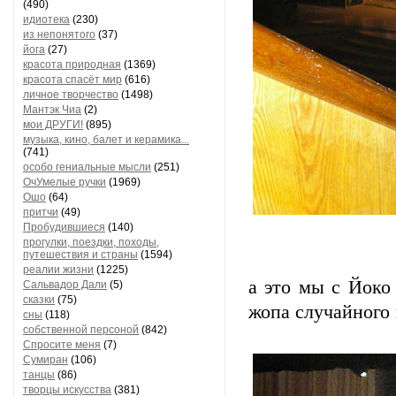
(490)
идиотека
(230)
из непонятого
(37)
йога
(27)
красота природная
(1369)
красота спасёт мир
(616)
личное творчество
(1498)
Мантэк Чиа
(2)
мои ДРУГИ!
(895)
музыка, кино, балет и керамика...
(741)
особо гениальные мысли
(251)
ОчУмелые ручки
(1969)
Ошо
(64)
притчи
(49)
Пробудившиеся
(140)
прогулки, поездки, походы,
путешествия и страны
(1594)
реалии жизни
(1225)
а это мы с Йоко 
Сальвадор Дали
(5)
сказки
(75)
жопа случайного 
сны
(118)
собственной персоной
(842)
Спросите меня
(7)
Сумиран
(106)
танцы
(86)
творцы искусства
(381)