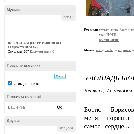
Музыка
-
Все (1)
Рубрики:
музыка, кино, балет и ке
мои ДРУГИ!
реалии жизни
для ДАССИ (вы её смогли бы
запросто играть)
Метки:
концерты бг
воронеж
Слушали: 287
Комментарии: 0
Поиск по дневнику
-
«ЛОШАДЬ БЕЛ
в этом дневнике
Четверг, 11 Декабря 
Подписка по e-mail
-
Борис Борисов
меня поразил
Друзья
-
самое сердце...
Все (224)