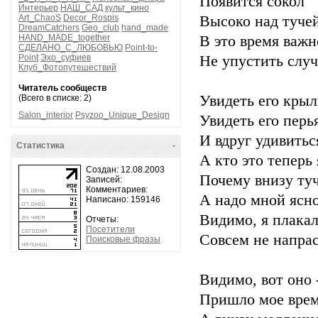
Появится сокол
Интерьер
НАШ_САД
культ_кино
Art_ChaoS
Decor_Rospis
Высоко над тучей
DreamCatchers
Geo_club
hand_made
HAND_MADE_together
В это время важн
СДЕЛАНО_С_ЛЮБОВЬЮ
Point-to-
Point
Эхо_суфиев
Не упустить случ
Клуб_Фотопутешествий
Читатель сообществ
Увидеть его крыл
(Всего в списке: 2)
Salon_interior
Psyzoo_Unique_Design
Увидеть его перь
И вдруг удивитьс
Статистика
-
А кто это теперь 
Создан: 12.08.2003
Почему внизу туч
Записей:
Комментариев:
А надо мной ясн
Написано: 159146
Видимо, я плака
Отчеты:
Посетители
Совсем не напрас
Поисковые фразы
Видимо, вот оно 
Пришло мое врем