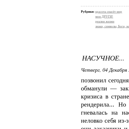
Рубрики:
красота спасёт мир
мои ДРУГИ!
реалии жизни
знаки, символы, Боги, м
НАСУЧНОЕ...
Четверг, 04 Декабря 
позвонил сегодня
обманули — зака
кризиса в стран
рендерила... Но
гневалась на на
неловко себя из-
они заказчики и