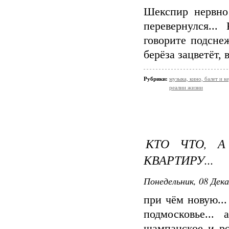
Шекспир нервно
перевернулся..
говорите подсне
берёза зацветёт, 
Рубрики:
музыка, кино, балет и ке
реалии жизни
КТО ЧТО, А
КВАРТИРУ...
Понедельник, 08 Дека
при чём новую..
подмосковье...
шампанское и ро