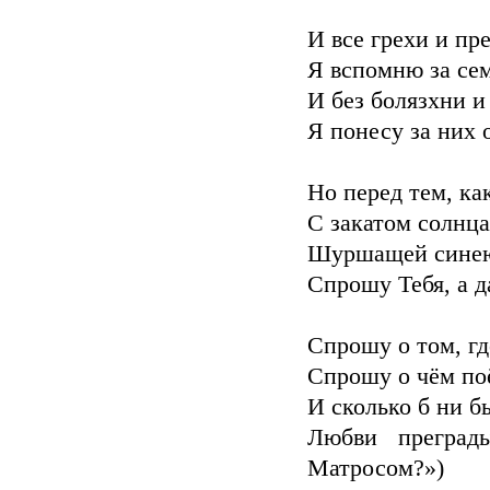
И все грехи и пр
Я вспомню за сем
И без болязхни и
Я понесу за них о
Но перед тем, ка
С закатом солнца
Шуршащей синею
Спрошу Тебя, а д
Спрошу о том, гд
Спрошу о чём по
И сколько б ни б
Любви преград
Матросом?»)