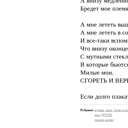
А внизу медленн
Бредет мое плем
А мне лететь вы
А мне лететь в с
И все-таки вспом
Что внизу оконце
С мутными стекл
В которые бьютс
Милые мои.
СГОРЕТЬ И ВЕР
Если долго плакат
Рубрики:
музыка, кино, балет и ке
мои ДРУГИ!
реалии жизни