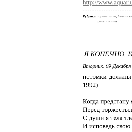
http://www.aquari
Рубрики:
музыка, кино, балет и ке
реалии жизни
Я КОНЕЧНО, И
Вторник, 09 Декабря 
потомки должны э
1992)
Когда предстану 
Перед торжестве
С души я тела тле
И исповедь свою 