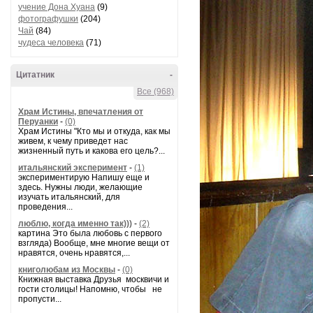
учение Дона Хуана
(9)
фотографушки
(204)
Чай
(84)
чудеса человека
(71)
Цитатник
-
Все (968)
Храм Истины, впечатления от
Перуанки
-
(0)
Храм Истины "Кто мы и откуда, как мы
живем, к чему приведет нас
жизненный путь и какова его цель?...
итальянский эксперимент
-
(1)
экспериментирую Напишу еще и
здесь. Нужны люди, желающие
изучать итальянский, для
проведения...
люблю, когда именно так)))
-
(2)
картина Это была любовь с первого
взгляда) Вообще, мне многие вещи от
нравятся, очень нравятся,...
книголюбам из Москвы
-
(0)
Книжная выставка Друзья москвичи и
гости столицы! Напомню, чтобы не
пропусти...