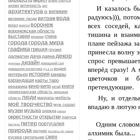
алые паруса
античность
анимэ
арт
И казалось бы -
архитектура
великие
бг
радуюсь))), пото
вода
витраж
великие люди
воронеж
всех соседей, 
вокал
воргол
воронежская область
тишина и взаимн
выставки
глина
вязание
города
города мира
плане пейзажа за
графика
греция
грузия
принесла волну 
декор
далматин
дача
даяна
спрос превышает
дизайн
домашний сад
декупаж
индия
вперёд сразу! А
домашняя косметика
дч и гк
история
интерьер
канары
цветочков и 
карандаши
карты таро
кино
кипр
книги
претендующие.
керамика
китай
ленинградская область
липецкая
люди
Ну, и отдельная
мебель
мандалы
область
моё творчество
муж сказал
впадаю в лютую 
музеи
музыка
одежда
океан
окрестности
открытки
паруса
питер
Одним словом - 
португалия
пастель
природа
рисунки
роспись по ткани
алхимик была...
смех
рускеа
светильник