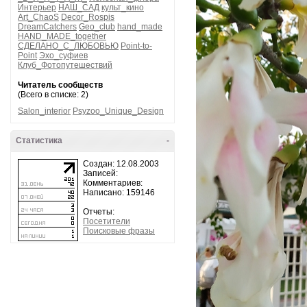
Интерьер
НАШ_САД
культ_кино
Art_ChaoS
Decor_Rospis
DreamCatchers
Geo_club
hand_made
HAND_MADE_together
СДЕЛАНО_С_ЛЮБОВЬЮ
Point-to-
Point
Эхо_суфиев
Клуб_Фотопутешествий
Читатель сообществ
(Всего в списке: 2)
Salon_interior
Psyzoo_Unique_Design
Статистика
-
Создан: 12.08.2003
Записей:
Комментариев:
Написано: 159146
Отчеты:
Посетители
Поисковые фразы