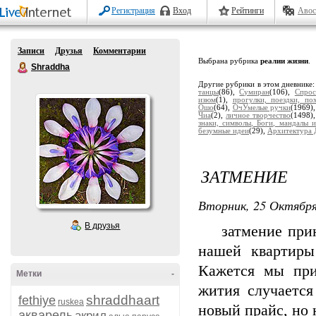
Регистрация
Вход
Рейтинги
Авос
Записи
Друзья
Комментарии
Выбрана рубрика
реалии жизни
.
Shraddha
Другие рубрики в этом дневнике
танцы
(86),
Сумиран
(106),
Спрос
изюм
(1),
прогулки, поездки, по
Ошо
(64),
ОчУмелые ручки
(1969)
Чиа
(2),
личное творчество
(1498)
знаки, символы, Боги, мандалы и
безумные идеи
(29),
Архитектура 
ЗАТМЕНИЕ
Вторник, 25 Октября
В друзья
затмение прине
нашей квартиры
Кажется мы при
Метки
-
жития случается
shraddhaart
fethiye
ruskea
новый прайс, но
акварель
акрил