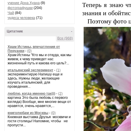
учение Дона Хуана
(9)
Tеперь я знаю ч
фотографушки
(204)
знания и обойтись
Чай
(84)
чудеса человека
(71)
Поэтому фото цве
Цитатник
-
Все (968)
Храм Истины, впечатления от
Перуанки
-
(0)
Храм Истины "Кто мы и откуда, как мы
живем, к чему приведет нас
жизненный путь и какова его цель?...
итальянский эксперимент
-
(1)
экспериментирую Напишу еще и
здесь. Нужны люди, желающие
изучать итальянский, для
проведения...
люблю, когда именно так)))
-
(2)
картина Это была любовь с первого
взгляда) Вообще, мне многие вещи от
нравятся, очень нравятся,...
книголюбам из Москвы
-
(0)
Книжная выставка Друзья москвичи и
гости столицы! Напомню, чтобы не
пропусти...