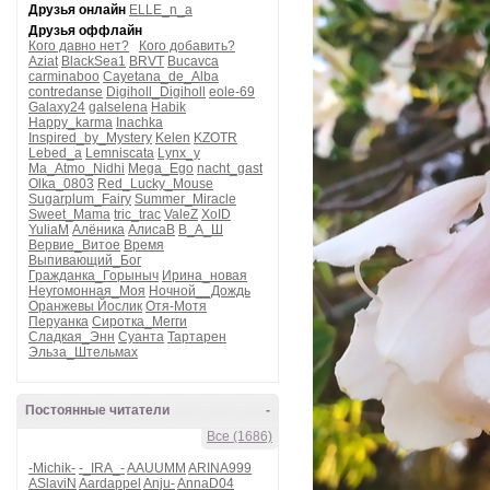
Друзья онлайн
ELLE_n_a
Друзья оффлайн
Кого давно нет?
Кого добавить?
Aziat
BlackSea1
BRVT
Bucavca
carminaboo
Cayetana_de_Alba
contredanse
Digiholl_Digiholl
eole-69
Galaxy24
galselena
Habik
Happy_karma
Inachka
Inspired_by_Mystery
Kelen
KZOTR
Lebed_a
Lemniscata
Lynx_y
Ma_Atmo_Nidhi
Mega_Ego
nacht_gast
Olka_0803
Red_Lucky_Mouse
Sugarplum_Fairy
Summer_Miracle
Sweet_Mama
tric_trac
ValeZ
XoID
YuliaM
Алёника
АлисаВ
В_А_Ш
Вервие_Витое
Время
Выпивающий_Бог
Гражданка_Горыныч
Ирина_новая
Неугомонная_Моя
Ночной__Дождь
Оранжевы Йослик
Отя-Мотя
Перуанка
Сиротка_Мегги
Сладкая_Энн
Суанта
Тартарен
Эльза_Штельмах
Постоянные читатели
-
Все (1686)
-Michik-
-_IRA_-
AAUUMM
ARINA999
ASlaviN
Aardappel
Anju-
AnnaD04