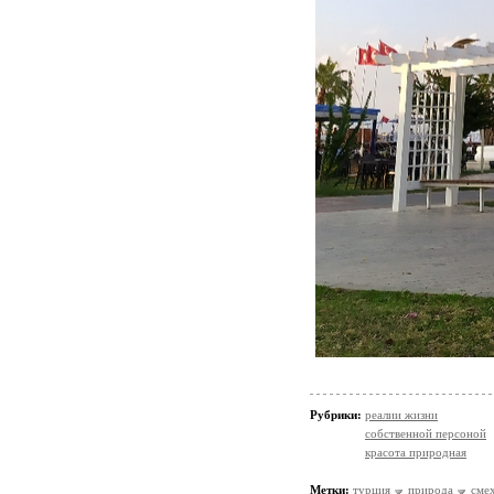
Рубрики:
реалии жизни
собственной персоной
красота природная
Метки:
турция
природа
сме