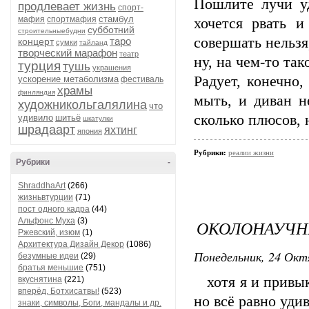
Пошлите лучи уд
продлевает жизнь
спорт-
стамбул
мафия
спортмафия
хочется рвать и
субботний
строительныебудни
совершать нельзя
таро
концерт
сумки
тайланд
творческий марафон
театр
ну, на чем-то та
турция
тушь
украшения
Радует, конечно
ускорение метаболизма
фестиваль
храмы
финляндия
мыть, и диван н
художникольгалялина
что
сколько плюсов, 
удивило
шитьё
шкатулки
шрадаарт
яхтинг
япония
Рубрики:
реалии жизни
Рубрики
-
ShraddhaArt
(266)
жизньвтурции
(71)
пост одного кадра
(44)
Альфонс Муха
(3)
ОКОЛОНАУЧН
Ржевский, изюм
(1)
Архитектура Дизайн Декор
(1086)
Понедельник, 24 Окт
безумные идеи
(29)
братья меньшие
(751)
хотя я и привыкл
вкуснятина
(221)
вперёд, Ботхисатвы!
(523)
но всё равно уди
знаки, символы, Боги, мандалы и др.