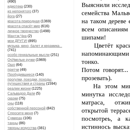
(490)
Выяснили исслед
идиотека
(230)
из непонятого
(37)
семейства Мальв
йога
(27)
на таком дереве 
красота природная
(1369)
красота спасёт мир
(616)
всем описаниям
личное творчество
(1498)
Мантэк Чиа
(2)
шипами!
мои ДРУГИ!
(895)
Цветёт красивы
музыка, кино, балет и керамика...
(741)
напоминающими л
особо гениальные мысли
(251)
ОчУмелые ручки
(1969)
тонко.
Ошо
(64)
Потом говорят.
притчи
(49)
Пробудившиеся
(140)
прозевать).
прогулки, поездки, походы,
путешествия и страны
(1594)
На этом минутк
реалии жизни
(1225)
минутка исслед
Сальвадор Дали
(5)
сказки
(75)
матраса, отж
сны
(118)
собственной персоной
(842)
открытой террас
Спросите меня
(7)
посмотреь, а 
Сумиран
(106)
танцы
(86)
истиннось выска
творцы искусства
(381)