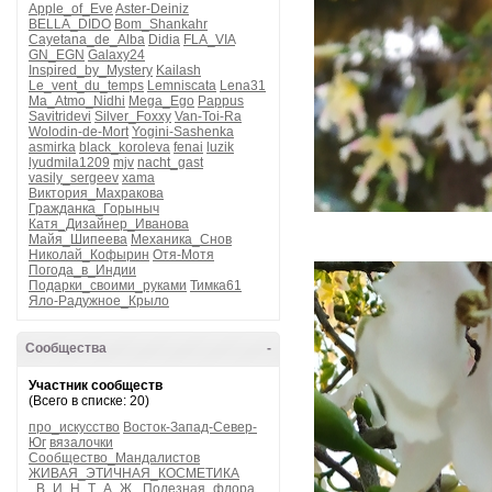
Apple_of_Eve
Aster-Deiniz
BELLA_DIDO
Bom_Shankahr
Cayetana_de_Alba
Didia
FLA_VIA
GN_EGN
Galaxy24
Inspired_by_Mystery
Kailash
Le_vent_du_temps
Lemniscata
Lena31
Ma_Atmo_Nidhi
Mega_Ego
Pappus
Savitridevi
Silver_Foxxy
Van-Toi-Ra
Wolodin-de-Mort
Yogini-Sashenka
asmirka
black_koroleva
fenai
luzik
lyudmila1209
mjv
nacht_gast
vasily_sergeev
xama
Виктория_Махракова
Гражданка_Горыныч
Катя_Дизайнер_Иванова
Майя_Шипеева
Механика_Снов
Николай_Кофырин
Отя-Мотя
Погода_в_Индии
Подарки_своими_руками
Тимка61
Яло-Радужное_Крыло
Сообщества
-
Участник сообществ
(Всего в списке: 20)
про_искусство
Восток-Запад-Север-
Юг
вязалочки
Сообщество_Мандалистов
ЖИВАЯ_ЭТИЧНАЯ_КОСМЕТИКА
_В_И_Н_Т_А_Ж_
Полезная_флора