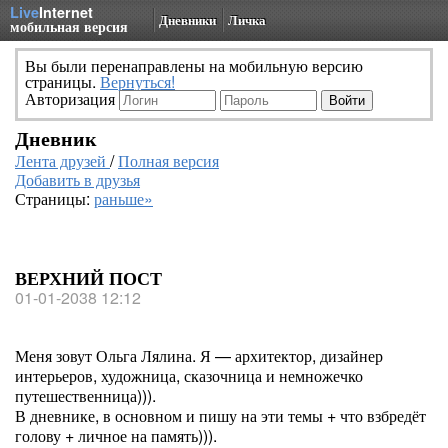
Live
Internet
Дневники
Личка
мобильная версия
Вы были перенаправлены на мобильную версию
страницы.
Вернуться!
Авторизация
Дневник
Лента друзей
/
Полная версия
Добавить в друзья
Страницы:
раньше»
ВЕРХНИЙ ПОСТ
01-01-2038 12:12
Меня зовут Ольга Лялина. Я — архитектор, дизайнер
интерьеров, художница, сказочница и немножечко
путешественница))).
В дневнике, в основном и пишу на эти темы + что взбредёт
голову + личное на память))).