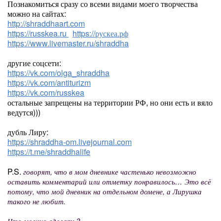
Познакомиться сразу со всеми видами моего творчества
можно на сайтах:
http://shraddhaart.com
https://russkea.ru
https://рускеа.рф
https://www.livemaster.ru/shraddha
другие соцсети:
https://vk.com/olga_shraddha
https://vk.com/antiturizm
https://vk.com/russkea
остальные запрещены на территории РФ, но они есть и вяло
ведутся)))
дубль Лиру:
https://shraddha-om.livejournal.com
https://t.me/shraddhalife
P.S.
говорят, что в мом дневнике частенько невозможно
оставить комментарий или отметку понравилось… Это всё
потому, что мой дневник на отдельном домене, а Лирушка
такого не любит.
Что можно сделать?