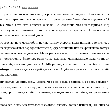
бря 2012 г. 23:23
+ в цитатник
тупе попытки изменить мир, я разбирала хлам на лоджии... Сказать, что я
асоты и гармонии делали сервизы, которые принято было обильно дарить в С
ье, что бы отбивать аппетит?))) хотя... не исключено, что я наговариваю, и 
ла в мусорку отколотое, точно не используемое, и страшное. Остальное мо
и стало значительно свободнее.
люблю, но с масштабом, не так пыльцу стереть, полы помыть, это нудно, а
шееся разложить в порядке цветовой дифференциации или на крайняк по росту)
перекочевавшая из детства. Мама рассказывала, что я лепила крошечных зв
ла посмотреть... Впрочем, мама тоже заложила маниакальную педантичност
бным образом она добывала СЕМЬ разноцветных колготок, что бы под каж
 обеду
ходила в садик каждый день в разной одёжке и разных колготках. Се
их цветов))).
еня вштырило пить воду. Поняла, что я не
доедаю
допиваю. То есть раньше я 
и ни одного... а пить надо, организм сам сказал, и возможно, вы не поверите,
 что, просто когда прибило в голове, что надо пить и ты пьёшь, то прямо мня
о.
пока всё, о чём мне хотелось и смоглось сказать, точнее написать). На днях 