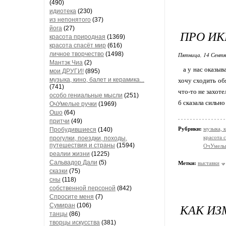
(490)
идиотека
(230)
из непонятого
(37)
йога
(27)
ПРО ИКР
красота природная
(1369)
красота спасёт мир
(616)
личное творчество
(1498)
Пятница, 14 Сентя
Мантэк Чиа
(2)
а у нас оказывае
мои ДРУГИ!
(895)
музыка, кино, балет и керамика...
хочу сходить обя
(741)
что-то не захоте
особо гениальные мысли
(251)
б сказала сильн
ОчУмелые ручки
(1969)
Ошо
(64)
притчи
(49)
Рубрики:
музыка, к
Пробудившиеся
(140)
красота 
прогулки, поездки, походы,
путешествия и страны
(1594)
ОчУмелы
реалии жизни
(1225)
Сальвадор Дали
(5)
Метки:
выставки
сказки
(75)
сны
(118)
собственной персоной
(842)
Спросите меня
(7)
КАК ИЗ
Сумиран
(106)
танцы
(86)
творцы искусства
(381)