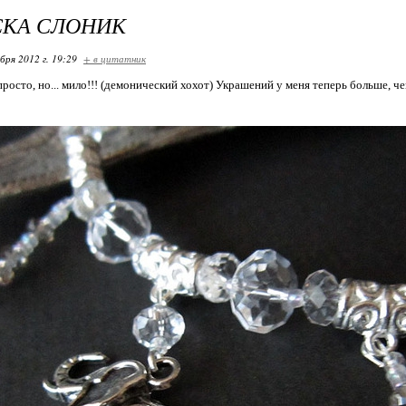
СКА СЛОНИК
бря 2012 г. 19:29
+ в цитатник
осто, но... мило!!! (демонический хохот) Украшений у меня теперь больше, чем