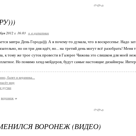
У)))
бря 2012 г. 16:03
+ в цитатник
тся завтра День Города))). А я почему-то думала, что в воскресенье. Надо зат
зательно, но он три дня идёт, но... на третий день могут всё разобрать! Меня 
ла, к тому же трое суток провести в Галерее Чижова это слишком для моей нежн
о платное. Но помимо хенд-мейдеров, будут самые настоящие дизайнеры. Интер
ино, балет и керамика...
спасёт мир
е ручки
воронеж
МЕНИЛСЯ ВОРОНЕЖ (ВИДЕО)