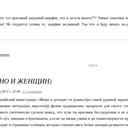
ите тот красивый ажурный шарфик, что я хотела вязать??? Умные опытные в
и! Не сходится схемка то, шарфик засланный. Так что я буду вязать по-
ователю
НО И ЖЕНЩИН)
я 2012 г. 22:06
+ в цитатник
лийский мини-сериал «Жены и дочери» от режиссёра самой удачной экрани
акомые интерьеры, впрочем))) фильм традиционно прекрасен для своего ст
много скептически сделала вывод, что если ты красивая бессердечная и не
й слуг, экипажи и бриллианты, а если ты милая, умная и до тошнотворности п
адке и страшным туземцам, которые считают мясо белых женщин деликатесом