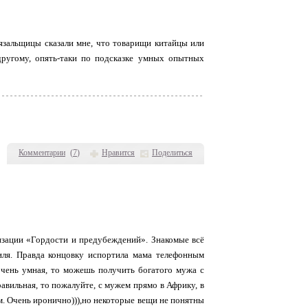
язальщицы сказали мне, что товарищи китайцы или
другому, опять-таки по подсказке умных опытных
Комментарии
(
7
)
Нравится
Поделиться
зации «Гордости и предубеждений». Знакомые всё
иля. Правда концовку испортила мама телефонным
 очень умная, то можешь получить богатого мужа с
равильная, то пожалуйте, с мужем прямо в Африку, в
. Очень иронично))),но некоторые вещи не понятны