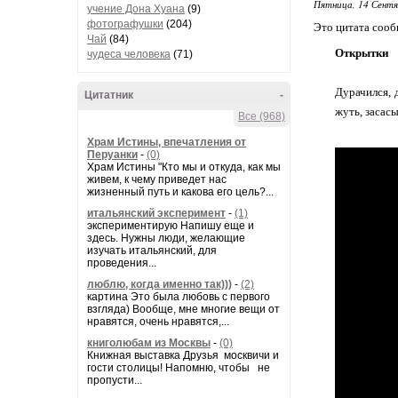
Пятница, 14 Сентя
учение Дона Хуана
(9)
фотографушки
(204)
Это цитата соо
Чай
(84)
Открытки
чудеса человека
(71)
Дурачился, 
Цитатник
-
жуть, засас
Все (968)
Храм Истины, впечатления от
Перуанки
-
(0)
Храм Истины "Кто мы и откуда, как мы
живем, к чему приведет нас
жизненный путь и какова его цель?...
итальянский эксперимент
-
(1)
экспериментирую Напишу еще и
здесь. Нужны люди, желающие
изучать итальянский, для
проведения...
люблю, когда именно так)))
-
(2)
картина Это была любовь с первого
взгляда) Вообще, мне многие вещи от
нравятся, очень нравятся,...
книголюбам из Москвы
-
(0)
Книжная выставка Друзья москвичи и
гости столицы! Напомню, чтобы не
пропусти...