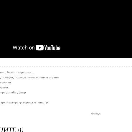
ино, балет и керамика...
, поездки, походы, путешествия и страны
е ручки
фушки
ура Дизайн Декор
архитектура
города
кино
ИТЕ)))