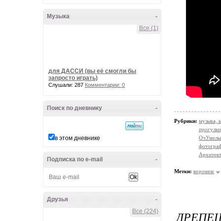
Музыка
-
Все (1)
для ДАССИ (вы её смогли бы
запросто играть)
Слушали: 287
Комментарии: 0
Поиск по дневнику
-
Рубрики:
музыка, к
прогулки
в этом дневнике
ОчУмелы
фотогра
Архитект
Подписка по e-mail
-
Метки:
воронеж
Друзья
-
Все (224)
ДРЕПЕЩ