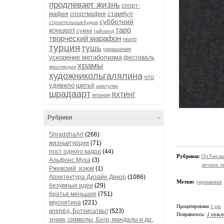
продлевает жизнь
спорт-
стамбул
мафия
спортмафия
субботний
строительныебудни
таро
концерт
сумки
тайланд
творческий марафон
театр
турция
тушь
украшения
ускорение метаболизма
фестиваль
храмы
финляндия
художникольгалялина
что
удивило
шитьё
шкатулки
шрадаарт
яхтинг
япония
Рубрики
-
ShraddhaArt
(266)
жизньвтурции
(71)
пост одного кадра
(44)
Рубрики:
ОчУмелы
Альфонс Муха
(3)
личное т
Ржевский, изюм
(1)
Архитектура Дизайн Декор
(1086)
Метки:
украшения
безумные идеи
(29)
братья меньшие
(751)
вкуснятина
(221)
Процитировано
1 раз
вперёд, Ботхисатвы!
(523)
Понравилось:
1 польз
знаки, символы, Боги, мандалы и др.