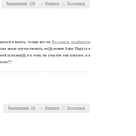
Комментарии
(
10
)
Нравится
Поделиться
аиться и вязать, только вот на
Фестиваль дизайнеров
тоже звали поучаствовать, но))) помня Алые Паруса я
ой психики))), и к тому же участие там платное, и я
есно!!!
Комментарии
(
4
)
Нравится
Поделиться