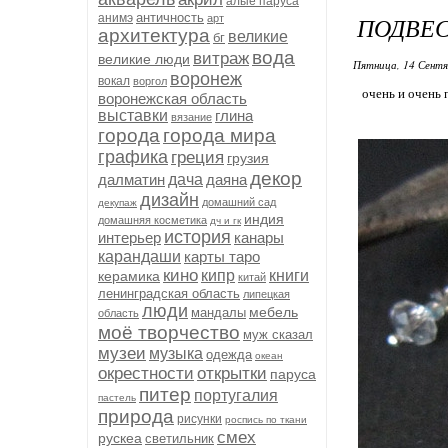
алые паруса
античность
анимэ
ПОДВЕ
арт
архитектура
великие
бг
вода
витраж
великие люди
Пятница, 14 Сентя
воронеж
вокал
воргол
очень и очень пр
воронежская область
выставки
глина
вязание
города
города мира
графика
греция
грузия
декор
далматин
дача
даяна
дизайн
домашний сад
декупаж
индия
домашняя косметика
дч и гк
история
интерьер
канары
карандаши
карты таро
кино
кипр
книги
керамика
китай
ленинградская область
липецкая
люди
мебель
мандалы
область
моё творчество
муж сказал
музеи
музыка
одежда
океан
окрестности
открытки
паруса
питер
португалия
пастель
природа
рисунки
роспись по ткани
смех
рускеа
светильник