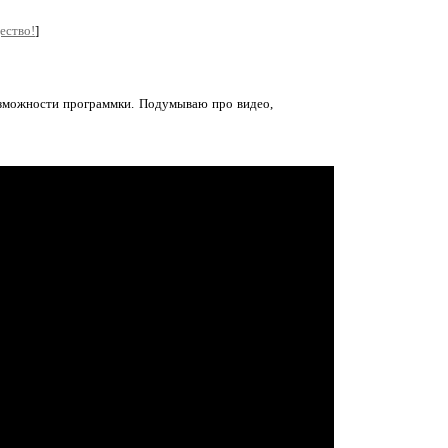
ество!
]
озможности программки. Подумываю про видео,