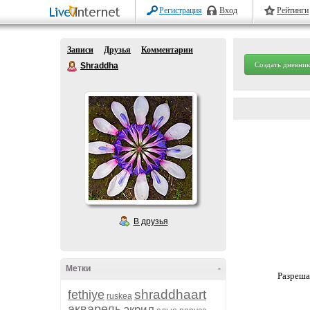
Регистрация
Вход
Рейтинги
Записи
Друзья
Комментарии
Создать дневник
Shraddha
В друзья
Метки
-
Разреша
shraddhaart
fethiye
ruskea
акварель
акрил