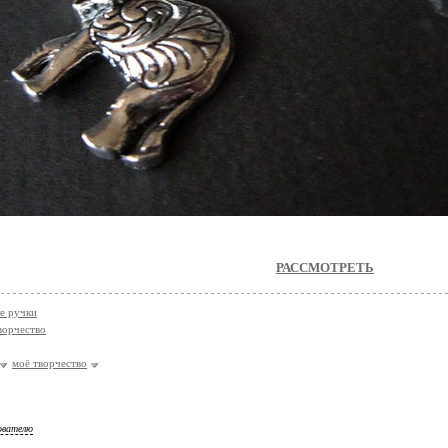
РАССМОТРЕТЬ
е ручки
ворчество
моё творчество
ователю