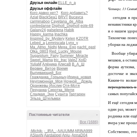
Друзья онлайн
ELLE_n_a
Друзья оффлайн
Четверг, 13 Сентя
Кого давно нет?
Кого добавить?
Aziat
BlackSea1
BRVT
Bucavca
сегодня в прис
carminaboo
Cayetana_de_Alba
ненавистники кр
contredanse
Digiholl_Digiholl
eole-69
Galaxy24
galselena
Habik
и о нашем здоров
Happy_karma
Inachka
Тихонечко понес
Inspired_by_Mystery
Kelen
KZOTR
Lebed_a
Lemniscata
Lynx_y
уборки на лоджи
Ma_Atmo_Nidhi
Mega_Ego
nacht_gast
Olka_0803
Red_Lucky_Mouse
Вообще убирать 
Sugarplum_Fairy
Summer_Miracle
Sweet_Mama
tric_trac
ValeZ
XoID
мешков, а остав
YuliaM
Алёника
АлисаВ
В_А_Ш
форма аутизма, 
Вервие_Витое
Время
Выпивающий_Бог
досточке и зва
Гражданка_Горыныч
Ирина_новая
Каким-то волше
Неугомонная_Моя
Ночной__Дождь
Оранжевы Йослик
Отя-Мотя
переодевалась к
Перуанка
Сиротка_Мегги
самых попугайск
Сладкая_Энн
Суанта
Тартарен
Эльза_Штельмах
И ещё сегодня м
один раз, может 
Постоянные читатели
-
родника или ещё
Все (1686)
вчера уже прошл
-Michik-
-_IRA_-
AAUUMM
ARINA999
Собственно, это 
ASlaviN
Aardappel
Anju-
AnnaD04