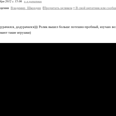
бря 2012 г. 15:06
+ в цитатник
бщения
Владимир_Шкондин
[
Прочитать целиком
+
В свой цитатник или сообщ
дурачился, додурачился))) Ролик вышел больше потешно-пробный, изучаю в
ывают такие игрушки)