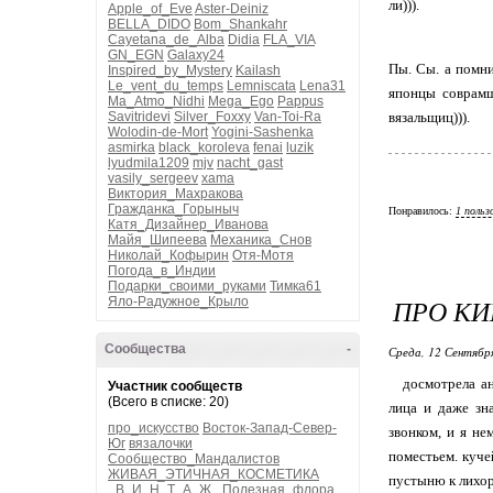
ли))).
Apple_of_Eve
Aster-Deiniz
BELLA_DIDO
Bom_Shankahr
Cayetana_de_Alba
Didia
FLA_VIA
GN_EGN
Galaxy24
Пы. Сы. а помн
Inspired_by_Mystery
Kailash
Le_vent_du_temps
Lemniscata
Lena31
японцы соврамш
Ma_Atmo_Nidhi
Mega_Ego
Pappus
Savitridevi
Silver_Foxxy
Van-Toi-Ra
вязальщиц))).
Wolodin-de-Mort
Yogini-Sashenka
asmirka
black_koroleva
fenai
luzik
lyudmila1209
mjv
nacht_gast
vasily_sergeev
xama
Виктория_Махракова
Гражданка_Горыныч
Понравилось:
1 польз
Катя_Дизайнер_Иванова
Майя_Шипеева
Механика_Снов
Николай_Кофырин
Отя-Мотя
Погода_в_Индии
Подарки_своими_руками
Тимка61
ПРО КИ
Яло-Радужное_Крыло
Сообщества
-
Среда, 12 Сентябр
досмотрела анг
Участник сообществ
(Всего в списке: 20)
лица и даже зн
про_искусство
Восток-Запад-Север-
звонком, и я не
Юг
вязалочки
поместьем. куче
Сообщество_Мандалистов
ЖИВАЯ_ЭТИЧНАЯ_КОСМЕТИКА
пустыню к лихор
_В_И_Н_Т_А_Ж_
Полезная_флора