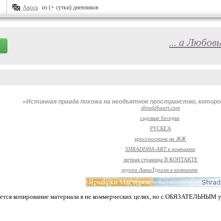
Авось
из (+ сутки) дневников
... а Любов
«Истинная правда похожа на необъятное пространство, которо
shraddhaart.com
садовые беседки
РУСКЕА
кросспостинг на ЖЖ
SHRADDHA-ART в контакте
личная страница В КОНТАКТЕ
группа АнтиТуризм в контакте
ется копирование материала в не коммерческих целях, но с ОБЯЗАТЕЛЬНЫ