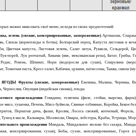
орых можно миксовать своё меню, исходя из своих предпочтений:
ы, зелень (свежие, консервированные, замороженные)
Артишоки, Спаржа, 
ь, Свекла (корнеплоды и ботва), Болгарский перец, Капуста листовая и коч
би, Цветная капуста, Листовая зелень, Салат латук, Руккола, Сельдерей, 
 Лук-порей, Лук репчатый, Хикама (ямс, мексиканская репа), Батат, Грибы, 
 Редис, Ревень, Шпинат, Нори (водоросли для суши), Спирулина (мор
е, Томатная паста, Кресс-салат, Кабачки, цукини, патиссоны, Тыква, сквош (му
ГОДЫ Фрукты (свежие, замороженные)
Ежевика, Малина, Черника, В
, Чернослив, Опунция (индейская смоква), плоды
тного происхождения
Говядина, телятина (филе, стейки, вырезка, фарш
е мясо, тушенка, Печень, Мясо буйвола, Свиные отбивные, Корейка, Бекон без
итритов, Пернатая дичь, фазан, Кролик, Лосось свежий, копченый, Форель,
, Тунец в масле, Кальмары, Моллюски, Омары, лобстеры, Крабы, Устрицы, Мор
тельного происхождения
Миндаль, Миндальное молоко без сахара, Минда
ежая, консервированная, сухая), Бобы, сухие, консервированные, Горох (г