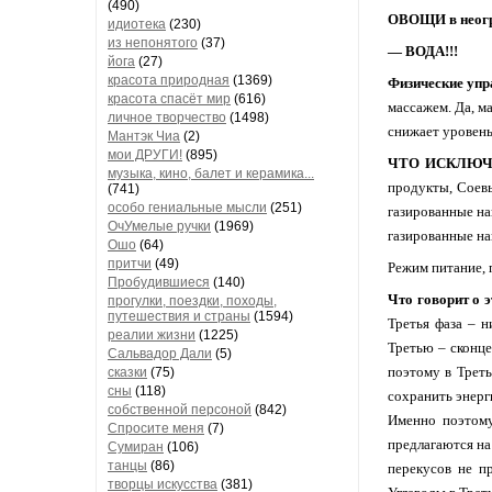
(490)
ОВОЩИ в неогр
идиотека
(230)
из непонятого
(37)
— ВОДА!!!
йога
(27)
красота природная
(1369)
Физические упр
красота спасёт мир
(616)
массажем. Да, м
личное творчество
(1498)
снижает уровень 
Мантэк Чиа
(2)
мои ДРУГИ!
(895)
ЧТО ИСКЛЮЧИ
музыка, кино, балет и керамика...
продукты, Соев
(741)
особо гениальные мысли
(251)
газированные на
ОчУмелые ручки
(1969)
газированные н
Ошо
(64)
притчи
(49)
Режим питание, 
Пробудившиеся
(140)
Что говорит о э
прогулки, поездки, походы,
путешествия и страны
(1594)
Третья фаза – н
реалии жизни
(1225)
Третью – сконце
Сальвадор Дали
(5)
поэтому в Треть
сказки
(75)
сны
(118)
сохранить энерг
собственной персоной
(842)
Именно поэтому
Спросите меня
(7)
предлагаются на
Сумиран
(106)
танцы
(86)
перекусов не п
творцы искусства
(381)