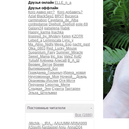
Друзья онлайн
ELLE_n_a
Друзья оффлайн
Кого давно нет?
Кого добавить?
Aziat
BlackSea1
BRVT
Bucavca
carminaboo
Cayetana_de_Alba
contredanse
Digiholl_Digiholl
eole-69
Galaxy24
galselena
Habik
Happy_karma
Inachka
Inspired_by_Mystery
Kelen
KZOTR
Lebed_a
Lemniscata
Lynx_y
Ma_Atmo_Nidhi
Mega_Ego
nacht_gast
Olka_0803
Red_Lucky_Mouse
Sugarplum_Fairy
Summer_Miracle
Sweet_Mama
tric_trac
ValeZ
XoID
YuliaM
Алёника
АлисаВ
В_А_Ш
Вервие_Витое
Время
Выпивающий_Бог
Гражданка_Горыныч
Ирина_новая
Неугомонная_Моя
Ночной__Дождь
Оранжевы Йослик
Отя-Мотя
Перуанка
Сиротка_Мегги
Сладкая_Энн
Суанта
Тартарен
Эльза_Штельмах
Постоянные читатели
-
Все (1686)
-Michik-
-_IRA_-
AAUUMM
ARINA999
ASlaviN
Aardappel
Anju-
AnnaD04