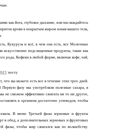
учше.
ими как йога, глубокое дыхание, или наслаждайтесь
т приток крови к покрытым жиром зонам вашего тела,
ы.
ть, Кукуруза и всё, в чем она есть, все Молочные
и искусственно подслащенные продукты, такие как
го рода, Кофеин в любой форме, включая кофе, чай,
ОМУ
посту
, что вы можете есть все в течение этих трех дней.
 В Первую фазу мы употребляли полезные сахара, в
мы не сможем эффективно сжигать ни то ни другое,
оставлять в организм достаточно углеводов, чтобы
ахмала. В меню Третьей фазы зерновые и фрукты
ерт в обед, а дополнительных зерновых и фруктовых
ей фазы, чтобы жир сжигался как по волшебству.