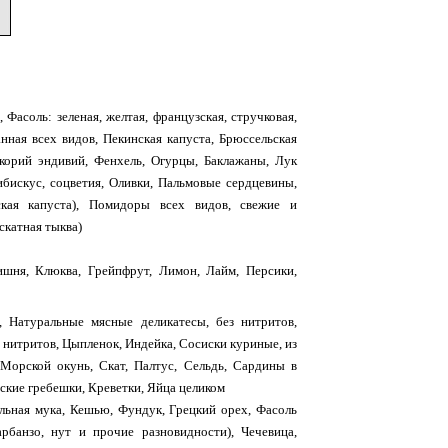
Фасоль: зеленая, желтая, французская, стручковая,
анная всех видов, Пекинская капуста, Брюссельская
Цикорий эндивий, Фенхель, Огурцы, Баклажаны, Лук
Гибискус, соцветия, Оливки, Пальмовые сердцевины,
ская капуста), Помидоры всех видов, свежие и
скатная тыква)
ишня, Клюква, Грейпфрут, Лимон, Лайм, Персики,
), Натуральные мясные деликатесы, без нитритов,
 нитритов, Цыпленок, Индейка, Сосиски куриные, из
 Морской окунь, Скат, Палтус, Сельдь, Сардины в
ские гребешки, Креветки, Яйца целиком
льная мука, Кешью, Фундук, Грецкий орех, Фасоль
арбанзо, нут и прочие разновидности), Чечевица,