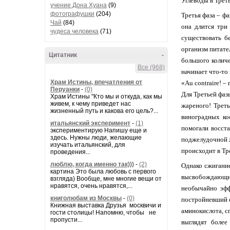
Углеводы в Трет
учение Дона Хуана
(9)
фотографушки
(204)
Третья фаза – фа
Чай
(84)
она длится три
чудеса человека
(71)
существовать б
организм питате
Цитатник
-
большого количе
Все (968)
начинает что-то 
Храм Истины, впечатления от
«Au contraire! –
Перуанки
-
(0)
Для Третьей фаз
Храм Истины "Кто мы и откуда, как мы
живем, к чему приведет нас
жареного! Треть
жизненный путь и какова его цель?...
виноградных ко
итальянский эксперимент
-
(1)
помогали восст
экспериментирую Напишу еще и
здесь. Нужны люди, желающие
поджелудочной ж
изучать итальянский, для
происходит в Тр
проведения...
люблю, когда именно так)))
-
(2)
Однако сжигание
картина Это была любовь с первого
высвобождающихс
взгляда) Вообще, мне многие вещи от
нравятся, очень нравятся,...
необычайно эфф
книголюбам из Москвы
-
(0)
постройневший о
Книжная выставка Друзья москвичи и
аминокислота, с
гости столицы! Напомню, чтобы не
пропусти...
выглядят более