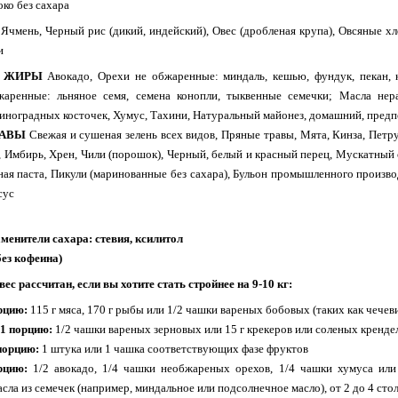
ко без сахара
Е
Ячмень, Черный рис (дикий, индейский), Овес (дробленая крупа), Овсяные хл
и
Е ЖИРЫ
Авокадо, Орехи не обжаренные: миндаль, кешью, фундук, пекан, 
аренные: льняное семя, семена конопли, тыквенные семечки; Масла нера
виноградных косточек, Хумус, Тахини, Натуральный майонез, домашний, предп
РАВЫ
Свежая и сушеная зелень всех видов, Пряные травы, Мята, Кинза, Петр
, Имбирь, Хрен, Чили (порошок), Черный, белый и красный перец, Мускатный о
ая паста, Пикули (маринованные без сахара), Бульон промышленного производ
сус
менители сахара: стевия, ксилитол
без кофеина)
ес рассчитан, если вы хотите стать стройнее на 9-10 кг:
рцию:
115 г
мяса, 170 г рыбы или 1/2 чашки вареных бобовых (таких как чечев
1 порцию:
1/2 чашки вареных зерновых или 15 г крекеров или соленых крендел
порцию:
1 штука или 1 чашка соответствующих фазе фруктов
цию:
1/2 авокадо, 1/4 чашки необжареных орехов, 1/4 чашки хумуса или
асла из семечек (например, миндальное или подсолнечное масло), от 2 до 4 сто