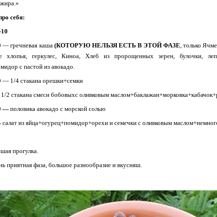
 жира.»
про себя:
-10
0
— гречневая каша
(КОТОРУЮ НЕЛЬЗЯ ЕСТЬ В ЭТОЙ ФАЗЕ
, только Ячм
ые хлопья, геркулес, Киноа, Хлеб из пророщенных зерен, булочки, ле
идор с пастой из авокадо.
0
— 1/4 стакана орешки+семки
1/2 стакана смеси бобовыхс оливковым маслом+баклажан+морковка+кабачок+
30 —
половика авокадо с морской солью
—
салат из яйца+огурец+помидор+орехи и семечки с оливковым маслом+немног
шая прогулка.
нь приятная фаза, большое разнообразие и вкусняш.