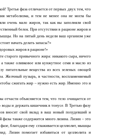
кой! Третья фаза отличается от первых двух тем, что
ия метаболизма, и тем не менее она не могла бы
ли очень мало жиров, так как вы заполняли свой
ественный белок. При отсутствии в рационе жиров и
 мышцы. Но на пятый день недели ваш организм уже
 стоит начать делать запасы?»
 здоровых жиров в рационе!»
те старого привычного жира: никакого сыра, ничего
, а также оливковое или кунжутное семя и масло из
зу питательные вещества из всех зеленых овощей
ра. Желчный пузырь, в частности, воспламеняемый
 чтобы сжигать жир – нужно есть жир. Именно это и
ы отчасти объясняется тем, что тело очищается от
 воды и держать кишечник в тонусе. В Третью фазу
нов вносит свой вклад в ваш новый похудевший и
й фазы также содержится много лизина. Лизин – это
 фазе, благодаря ему сглаживается целлюлит, мышцы
ид. Лизин помогает избавиться от целлюлита и