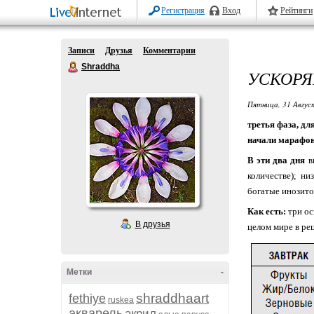
Регистрация
Вход
Рейтинги
Записи
Друзья
Комментарии
Shraddha
УСКОРЯ
Пятница, 31 Авгус
третья фаза, д
начали марафон 
В эти два дня
в
количестве);
ни
богатые инозито
Как есть:
три ос
В друзья
целом мире в рец
Метки
-
shraddhaart
fethiye
ruskea
акварель
акрил