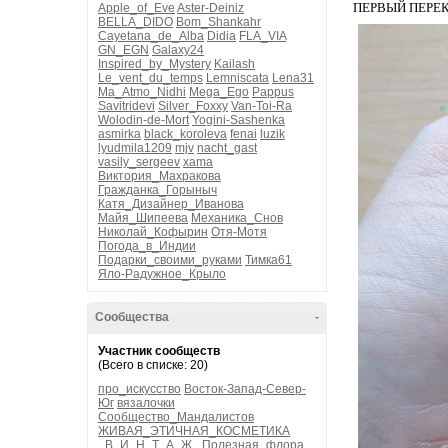
ПЕРВЫЙ ПЕРЕ
Apple_of_Eve
Aster-Deiniz
BELLA_DIDO
Bom_Shankahr
Cayetana_de_Alba
Didia
FLA_VIA
GN_EGN
Galaxy24
Inspired_by_Mystery
Kailash
Le_vent_du_temps
Lemniscata
Lena31
Ma_Atmo_Nidhi
Mega_Ego
Pappus
Savitridevi
Silver_Foxxy
Van-Toi-Ra
Wolodin-de-Mort
Yogini-Sashenka
asmirka
black_koroleva
fenai
luzik
lyudmila1209
mjv
nacht_gast
vasily_sergeev
xama
Виктория_Махракова
Гражданка_Горыныч
Катя_Дизайнер_Иванова
Майя_Шипеева
Механика_Снов
Николай_Кофырин
Отя-Мотя
Погода_в_Индии
Подарки_своими_руками
Тимка61
Яло-Радужное_Крыло
Сообщества
-
Участник сообществ
(Всего в списке: 20)
про_искусство
Восток-Запад-Север-
Юг
вязалочки
Сообщество_Мандалистов
ЖИВАЯ_ЭТИЧНАЯ_КОСМЕТИКА
_В_И_Н_Т_А_Ж_
Полезная_флора