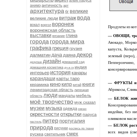
алые паруса
античность
анимэ
арт
архитектура
великие
бг
вода
витраж
великие люди
воронеж
вокал
воргол
Продукты из кот
воронежская область
выставки
глина
— ОВОЩИ, трав
вязание
города
города мира
Авокадо, Морков
графика
греция
грузия
капуста, Кольра
декор
далматин
дача
даяна
зеленый (перо),
дизайн
домашний сад
декупаж
Пепперончино,
индия
домашняя косметика
дч и гк
консервированны
история
интерьер
канары
карандаши
карты таро
— ФРУКТЫ и Я
кино
кипр
книги
керамика
китай
Абрикосы, Сливы
ленинградская область
липецкая
люди
мебель
мандалы
область
— БЕЛОК живо
моё творчество
муж сказал
Консервированно
музеи
музыка
одежда
океан
индейки, без н
окрестности
открытки
паруса
оливковом масле
питер
португалия
пастель
— БЕЛОК расти
природа
рисунки
роспись по ткани
всех видов (св
смех
рускеа
светильник