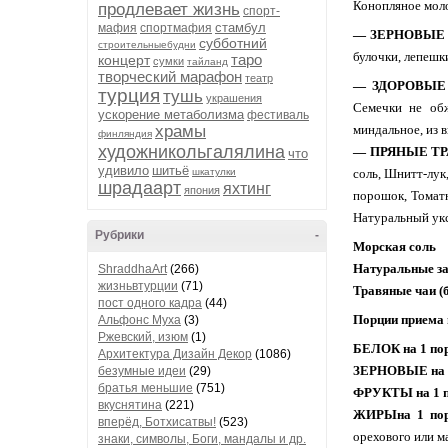
Конопляное моло
продлевает жизнь
спорт-
стамбул
мафия
спортмафия
— ЗЕРНОВЫ
субботний
строительныебудни
булочки, лепешк
таро
концерт
сумки
тайланд
творческий марафон
театр
— ЗДОРОВЫ
турция
тушь
украшения
Семечки не обж
ускорение метаболизма
фестиваль
храмы
миндальное, из 
финляндия
художникольгалялина
— ПРЯНЫЕ Т
что
удивило
шитьё
шкатулки
соль, Шнитт-лук
шрадаарт
яхтинг
япония
порошок, Томатн
Натуральный ук
Рубрики
-
Морская соль
Натуральные за
ShraddhaArt
(266)
жизньвтурции
(71)
Травяные чаи (
пост одного кадра
(44)
Порции приема в
Альфонс Муха
(3)
Ржевский, изюм
(1)
БЕЛОК на 1 по
Архитектура Дизайн Декор
(1086)
ЗЕРНОВЫЕ на 
безумные идеи
(29)
братья меньшие
(751)
ФРУКТЫ на 1 
вкуснятина
(221)
ЖИРЫна 1 пор
вперёд, Ботхисатвы!
(523)
орехового или м
знаки, символы, Боги, мандалы и др.