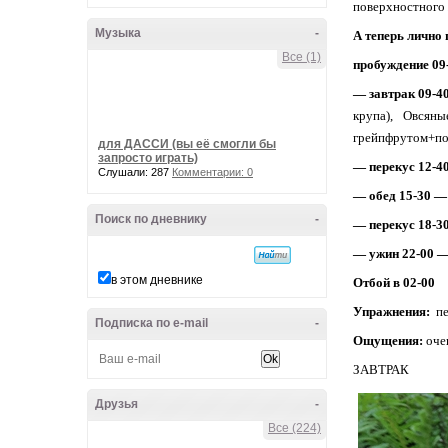
поверхностного
Музыка
-
А теперь лично 
Все (1)
пробуждение 09
— завтрак 09-4
крупа), Овсян
грейпфрутом+пом
для ДАССИ (вы её смогли бы
запросто играть)
— перекус 12-4
Слушали: 287
Комментарии: 0
— обед 15-30 —
Поиск по дневнику
-
— перекус 18-
— ужин 22-00 
в этом дневнике
Отбой в 02-00
Упражнения:
пе
Подписка по e-mail
-
Ощущения:
оче
ЗАВТРАК
Друзья
-
Все (224)