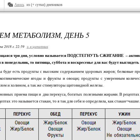
Авось
из (+ сутки) дневников
ЕМ МЕТАБОЛИЗМ, ДЕНЬ 5
та 2018 г. 22:59
+ в цитатник
лящаяся три дня, условно называется ПОДСТЕГНУТЬ СЖИГАНИЕ – активиз
в понедельник, то пятница, суббота и воскресенье для вас будут выглядеть 
ы буде есть продукты с высоким содержанием здоровых жиров;
белковые пр
зкогликемические ягоды и фрукты и овощи
;
продукты с умеренным количес
лом и холином, а так же стимуляторы щитовидной железы.
новных приема пищи и два перекуса, богатых полезными жирами. В рецептах 
ептах это называется стакан, то я так для себя и определила, как стакан=чашке.