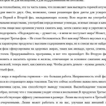
ьей фазе не для насыщения, а для поддразнивания метаболизма.
за теплообмена, это та часть плана, что позволяет вам выглядеть горячей штуч
 дня вместо двух. Она, возможно, самая решающая фаза диеты для ускорен
ез Первой и Второй фаз, закладывающих основу. Всю неделю вы употребля
льными веществами, употребляя определенные углеводы, зеленые овощи и кач
ства пищи ваш организм учился сжигать жир, затем сжигал жир и укреплял
подозревать. «Подождите-ка, – думает он, – в меня не поступает жира! Может,
 говорит Третья фаза. – Не стоит беспокоиться. Вот вам жир! Много вкусных и
ы характерны продукты с высоким содержанием жира, но в списке вы не найде
я фаза сфокусирована на здоровых жирах, таких как авокадо, орехи, семена
сточек. Придерживайтесь программы, и вот что произойдет. Во Вторую фа
ановить и насытить органы и железы, отвечающие за основное сжигание жи
елезой, теперь знает, как сжигать жир. Чтобы делать деньги – нужны деньги,
етьей фазе.
 жира и выработка гормонов – это большая работа. Напряженность этой фаз
я из сгорающего жира токсинов. Так что сейчас особенно важно пить много
ективна сауна, она способствует выводу токсинов. Высвобождение токси
браз, потому что с токсинами уходят отеки и воспаление.В продуктах Третье
пособствующая эффекту уменьшения в размере. Лизин вы получаете в Третьей
 очерченными. Лизин может работать и на вас, улучшая ваш внешний в