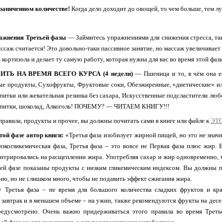
аниченном количестве!
Когда дело доходит до овощей, то чем больше, тем л
ажнения Третьей фазы
— Займитесь упражнениями для снижения стресса, так
ассаж считается! Это довольно-таки пассивное занятие, но массаж увеличивае
кортизола и делает ту самую работу, которая нужна для вас во время этой фаз
ТЬ НА ВРЕМЯ ВСЕГО КУРСА (4 недели)
— Пшеница и то, в чём она ес
ые продукты, Сухофрукты, Фруктовые соки, Обезжиренные, «диетические» ил
питки или жевательная резинка без сахара, Искусственные подсластители любо
апитки, шоколад, Алкоголь! ПОЧЕМУ? — ЧИТАЕМ КНИГУ!!!
правила, продукты и прочее, вы должны почитать сами в книге или файле к
ЭТ
той фазе автор книги:
«Третья фаза изобилует жирной пищей, но это не значит
изкогликемическая фаза, Третья фаза – это вовсе не Первая фаза плюс жир.
нтрировались на расщеплении жира. Употребляя сахар и жир одновременно, 
ей фазе показаны продукты с низким гликемическим индексом. Вы должны п
ию, но не слишком много, чтобы не подавить эффект сжигания жира.
 Третья фаза – не время для большого количества сладких фруктов и кр
 завтрак и в меньшем объеме – на ужин, также рекомендуются фрукты на дес
редусмотрено. Очень важно придерживаться этого правила во время Треть