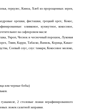
опья, геркулес, Киноа, Хлеб из пророщенных зерен,
кедровые орешки, фисташки, грецкий орех; Кокос,
финированные: оливковое, кунжутное, кокосовое,
очтительнее на сафлоровом масле
ушка, Укроп, Чеснок и чесночный порошок, Луковая
рех, Тмин, Карри, Табаско, Ваниль, Корица, Какао-
ства, Соевый соус, соус тамари, Кокосовое молоко,
ица или черные бобы)
ьков.
 гуакамоле, 2 столовые ложки нерафинированного
ловых ложек салатной заправки.