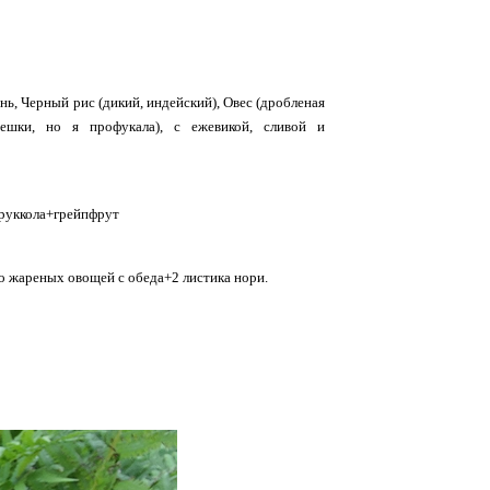
ень, Черный рис (дикий, индейский), Овес (дробленая
пешки, но я профукала), с ежевикой, сливой и
руккола+грейпфрут
о жареных овощей с обеда+2 листика нори.