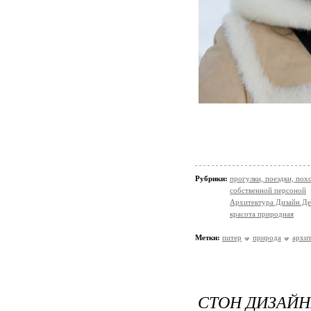
Рубрики:
прогулки, поездки, пох
собственной персоной
Архитектура Дизайн Де
красота природная
Метки:
питер
природа
архи
СТОН ДИЗАЙНЕ