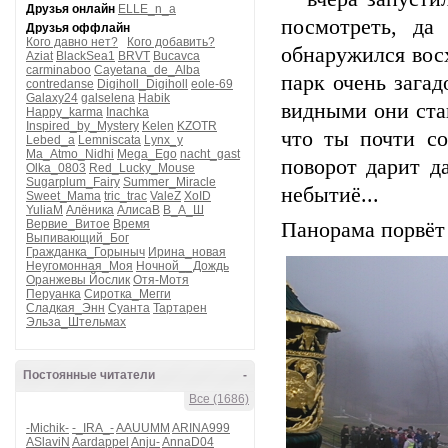
Друзья онлайн
ELLE_n_a
посмотреть, да
Друзья оффлайн
Кого давно нет?
Кого добавить?
обнаружился вос
Aziat
BlackSea1
BRVT
Bucavca
carminaboo
Cayetana_de_Alba
парк очень зага
contredanse
Digiholl_Digiholl
eole-69
Galaxy24
galselena
Habik
видными они стан
Happy_karma
Inachka
Inspired_by_Mystery
Kelen
KZOTR
что ты почти с
Lebed_a
Lemniscata
Lynx_y
Ma_Atmo_Nidhi
Mega_Ego
nacht_gast
поворот дарит д
Olka_0803
Red_Lucky_Mouse
Sugarplum_Fairy
Summer_Miracle
небытиё...
Sweet_Mama
tric_trac
ValeZ
XoID
YuliaM
Алёника
АлисаВ
В_А_Ш
Вервие_Витое
Время
Панорама порвёт л
Выпивающий_Бог
Гражданка_Горыныч
Ирина_новая
Неугомонная_Моя
Ночной__Дождь
Оранжевы Йослик
Отя-Мотя
Перуанка
Сиротка_Мегги
Сладкая_Энн
Суанта
Тартарен
Эльза_Штельмах
Постоянные читатели
-
Все (1686)
-Michik-
-_IRA_-
AAUUMM
ARINA999
ASlaviN
Aardappel
Anju-
AnnaD04