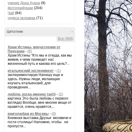
учение Дона Хуана
(9)
фотографушки
(204)
Чай
(84)
чудеса человека
(71)
Цитатник
-
Все (968)
Храм Истины, впечатления от
Перуанки
-
(0)
Храм Истины "Кто мы и откуда, как мы
живем, к чему приведет нас
жизненный путь и какова его цель?...
итальянский эксперимент
-
(1)
экспериментирую Напишу еще и
здесь. Нужны люди, желающие
изучать итальянский, для
проведения...
люблю, когда именно так)))
-
(2)
картина Это была любовь с первого
взгляда) Вообще, мне многие вещи от
нравятся, очень нравятся,...
книголюбам из Москвы
-
(0)
Книжная выставка Друзья москвичи и
гости столицы! Напомню, чтобы не
пропусти...