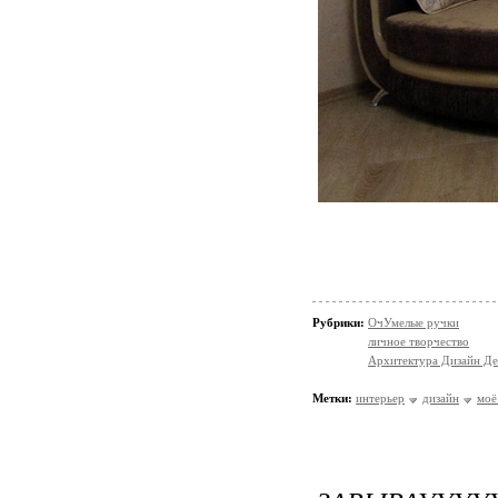
Рубрики:
ОчУмелые ручки
личное творчество
Архитектура Дизайн Де
Метки:
интерьер
дизайн
моё