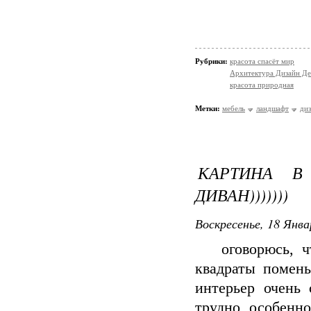
Рубрики:
красота спасёт мир
Архитектура Дизайн Де
красота природная
Метки:
мебель
ландшафт
ди
КАРТИНА В
ДИВАН)))))))
Воскресенье, 18 Янва
оговорюсь, что
квадраты помень
интерьер очень
трудно, особенно