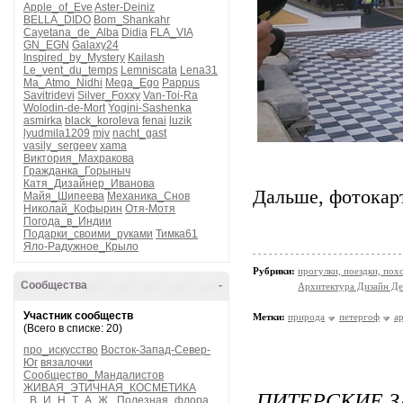
Apple_of_Eve
Aster-Deiniz
BELLA_DIDO
Bom_Shankahr
Cayetana_de_Alba
Didia
FLA_VIA
GN_EGN
Galaxy24
Inspired_by_Mystery
Kailash
Le_vent_du_temps
Lemniscata
Lena31
Ma_Atmo_Nidhi
Mega_Ego
Pappus
Savitridevi
Silver_Foxxy
Van-Toi-Ra
Wolodin-de-Mort
Yogini-Sashenka
asmirka
black_koroleva
fenai
luzik
lyudmila1209
mjv
nacht_gast
vasily_sergeev
xama
Виктория_Махракова
Гражданка_Горыныч
Катя_Дизайнер_Иванова
Дальше, фотокарт
Майя_Шипеева
Механика_Снов
Николай_Кофырин
Отя-Мотя
Погода_в_Индии
Подарки_своими_руками
Тимка61
Яло-Радужное_Крыло
Рубрики:
прогулки, поездки, пох
Сообщества
-
Архитектура Дизайн Де
Участник сообществ
Метки:
природа
петергоф
а
(Всего в списке: 20)
про_искусство
Восток-Запад-Север-
Юг
вязалочки
Сообщество_Мандалистов
ЖИВАЯ_ЭТИЧНАЯ_КОСМЕТИКА
ПИТЕРСКИЕ 
_В_И_Н_Т_А_Ж_
Полезная_флора