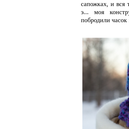
сапожках, и вся 
э... моя конст
побродили часок 