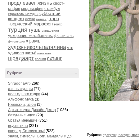
продлевает жизнь
спорт-
стамбул
мафия
спортмафия
субботний
строительныебудни
таро
концерт
сумки
тайланд
творческий марафон
театр
турция
тушь
украшения
ускорение метаболизма
фестиваль
храмы
финляндия
художникольгалялина
что
удивило
шитьё
шкатулки
шрадаарт
яхтинг
япония
Рубрики
-
ShraddhaArt
(266)
жизньвтурции
(71)
пост одного кадра
(44)
Альфонс Муха
(3)
Ржевский, изюм
(1)
Архитектура Дизайн Декор
(1086)
безумные идеи
(29)
братья меньшие
(751)
вкуснятина
(221)
вперёд, Ботхисатвы!
(523)
Рубрики:
прогулки, поездки, пох
знаки, символы, Боги, мандалы и др.