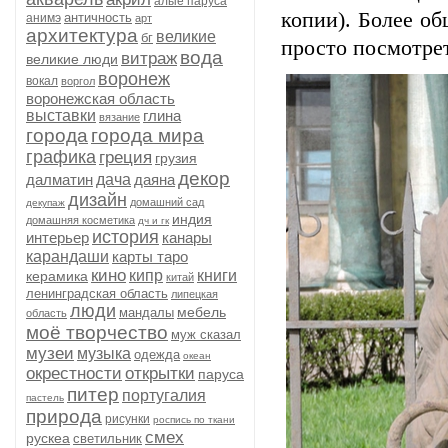
алые паруса
копии). Более о
античность
анимэ
арт
архитектура
великие
бг
просто посмотре
вода
витраж
великие люди
воронеж
вокал
воргол
воронежская область
выставки
глина
вязание
города
города мира
графика
греция
грузия
декор
далматин
дача
даяна
дизайн
домашний сад
декупаж
индия
домашняя косметика
дч и гк
история
интерьер
канары
карандаши
карты таро
кино
кипр
книги
керамика
китай
ленинградская область
липецкая
люди
мебель
мандалы
область
моё творчество
муж сказал
музеи
музыка
одежда
океан
окрестности
открытки
паруса
питер
португалия
пастель
природа
рисунки
роспись по ткани
смех
рускеа
светильник