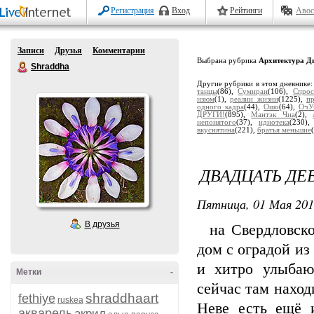
Регистрация
Вход
Рейтинги
Авос
Записи
Друзья
Комментарии
Выбрана рубрика
Архитектура Д
Shraddha
Другие рубрики в этом дневнике
танцы
(86),
Сумиран
(106),
Спрос
изюм
(1),
реалии жизни
(1225),
п
одного кадра
(44),
Ошо
(64),
ОчУ
ДРУГИ!
(895),
Мантэк Чиа
(2),
непонятого
(37),
идиотека
(230)
вкуснятина
(221),
братья меньшие
ДВАДЦАТЬ ДЕВ
Пятница, 01 Мая 201
В друзья
на Свердловской
дом с оградой из
и хитро улыбаю
Метки
-
сейчас там наход
shraddhaart
fethiye
ruskea
Неве есть ещё 
акварель
акрил