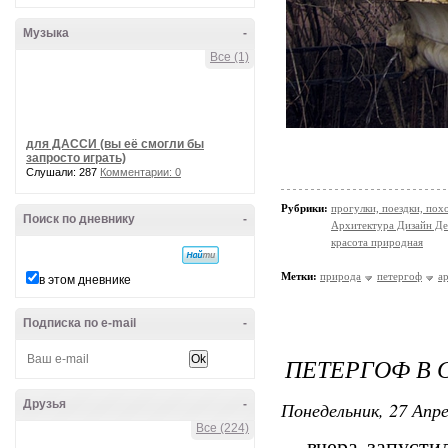
Музыка
-
Все (1)
для ДАССИ (вы её смогли бы
запросто играть)
Слушали: 287
Комментарии: 0
Рубрики:
прогулки, поездки, пох
Поиск по дневнику
-
Архитектура Дизайн Де
красота природная
Метки:
природа
петергоф
а
в этом дневнике
Подписка по e-mail
-
ПЕТЕРГОФ В 
Друзья
-
Понедельник, 27 Апре
Все (224)
вчера запустил