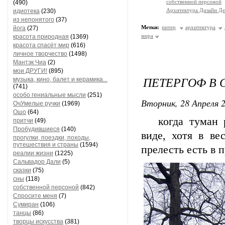
собственной персоной
(490)
Архитектура Дизайн Де
идиотека
(230)
из непонятого
(37)
Метки:
питер
архитектура
йога
(27)
мира
красота природная
(1369)
красота спасёт мир
(616)
личное творчество
(1498)
Мантэк Чиа
(2)
мои ДРУГИ!
(895)
ПЕТЕРГОФ В 
музыка, кино, балет и керамика...
(741)
особо гениальные мысли
(251)
Вторник, 28 Апреля 2
ОчУмелые ручки
(1969)
Ошо
(64)
когда туман ра
притчи
(49)
Пробудившиеся
(140)
виде, хотя в ве
прогулки, поездки, походы,
путешествия и страны
(1594)
прелесть есть в п
реалии жизни
(1225)
Сальвадор Дали
(5)
сказки
(75)
сны
(118)
собственной персоной
(842)
Спросите меня
(7)
Сумиран
(106)
танцы
(86)
творцы искусства
(381)