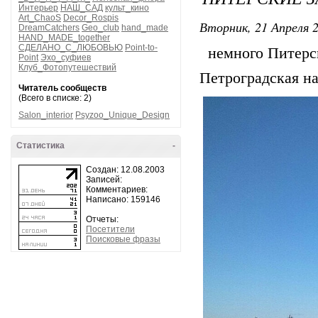
Интерьер
НАШ_САД
культ_кино
Art_ChaoS
Decor_Rospis
Вторник, 21 Апреля 2
DreamCatchers
Geo_club
hand_made
HAND_MADE_together
СДЕЛАНО_С_ЛЮБОВЬЮ
Point-to-
немного Питерск
Point
Эхо_суфиев
Клуб_Фотопутешествий
Петроградская на
Читатель сообществ
(Всего в списке: 2)
Salon_interior
Psyzoo_Unique_Design
Статистика
-
Создан: 12.08.2003
Записей:
Комментариев:
Написано: 159146
Отчеты:
Посетители
Поисковые фразы