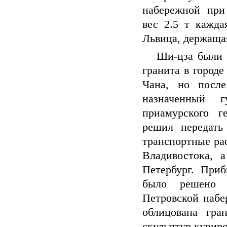
набережной при 
вес 2.5 т кажд
Львица, держащая
Ши-цза были из
гранита в город
Чана, но после
назначенный 
приамурского г
решил передать
транспортные ра
Владивостока, 
Петербург. При
было решено у
Петровской набе
облицована гра
скульптур куриро