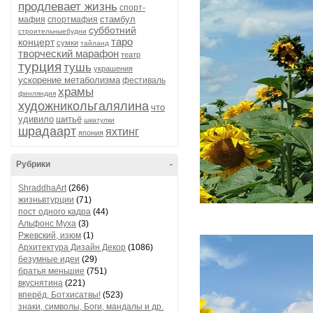
продлевает жизнь
спорт-
стамбул
мафия
спортмафия
субботний
строительныебудни
таро
концерт
сумки
тайланд
творческий марафон
театр
турция
тушь
украшения
ускорение метаболизма
фестиваль
храмы
финляндия
художникольгалялина
что
удивило
шитьё
шкатулки
шрадаарт
яхтинг
япония
Рубрики
-
ShraddhaArt
(266)
жизньвтурции
(71)
пост одного кадра
(44)
Альфонс Муха
(3)
Ржевский, изюм
(1)
Архитектура Дизайн Декор
(1086)
безумные идеи
(29)
братья меньшие
(751)
вкуснятина
(221)
вперёд, Ботхисатвы!
(523)
знаки, символы, Боги, мандалы и др.