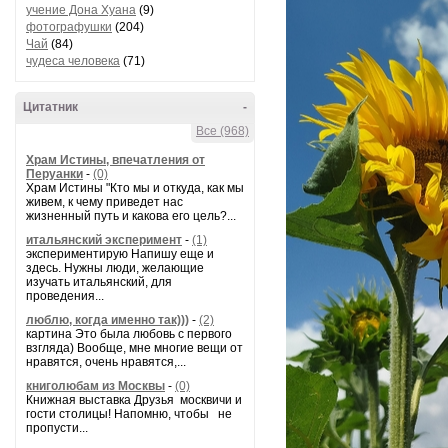
учение Дона Хуана
(9)
фотографушки
(204)
Чай
(84)
чудеса человека
(71)
Цитатник
-
Все (968)
Храм Истины, впечатления от
Перуанки
-
(0)
Храм Истины "Кто мы и откуда, как мы
живем, к чему приведет нас
жизненный путь и какова его цель?...
итальянский эксперимент
-
(1)
экспериментирую Напишу еще и
здесь. Нужны люди, желающие
изучать итальянский, для
проведения...
люблю, когда именно так)))
-
(2)
картина Это была любовь с первого
взгляда) Вообще, мне многие вещи от
нравятся, очень нравятся,...
книголюбам из Москвы
-
(0)
Книжная выставка Друзья москвичи и
гости столицы! Напомню, чтобы не
пропусти...