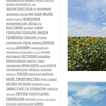
алые паруса
античность
анимэ
арт
архитектура
великие
бг
вода
витраж
великие люди
воронеж
вокал
воргол
воронежская область
выставки
глина
вязание
города
города мира
графика
греция
грузия
декор
далматин
дача
даяна
дизайн
домашний сад
декупаж
индия
домашняя косметика
дч и гк
история
интерьер
канары
карандаши
карты таро
кино
кипр
книги
керамика
китай
ленинградская область
липецкая
люди
мебель
мандалы
область
моё творчество
муж сказал
музеи
музыка
одежда
океан
окрестности
открытки
паруса
питер
португалия
пастель
природа
рисунки
роспись по ткани
смех
рускеа
светильник