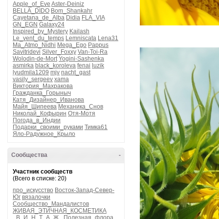
Apple_of_Eve
Aster-Deiniz
BELLA_DIDO
Bom_Shankahr
Cayetana_de_Alba
Didia
FLA_VIA
GN_EGN
Galaxy24
Inspired_by_Mystery
Kailash
Le_vent_du_temps
Lemniscata
Lena31
Ma_Atmo_Nidhi
Mega_Ego
Pappus
Savitridevi
Silver_Foxxy
Van-Toi-Ra
Wolodin-de-Mort
Yogini-Sashenka
asmirka
black_koroleva
fenai
luzik
lyudmila1209
mjv
nacht_gast
vasily_sergeev
xama
Виктория_Махракова
Гражданка_Горыныч
Катя_Дизайнер_Иванова
Майя_Шипеева
Механика_Снов
Николай_Кофырин
Отя-Мотя
Погода_в_Индии
Подарки_своими_руками
Тимка61
Яло-Радужное_Крыло
Сообщества
-
Участник сообществ
(Всего в списке: 20)
про_искусство
Восток-Запад-Север-
Юг
вязалочки
Сообщество_Мандалистов
ЖИВАЯ_ЭТИЧНАЯ_КОСМЕТИКА
_В_И_Н_Т_А_Ж_
Полезная_флора