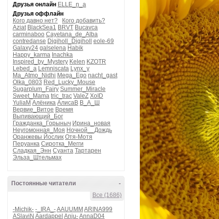
Друзья онлайн
ELLE_n_a
Друзья оффлайн
Кого давно нет?
Кого добавить?
Aziat
BlackSea1
BRVT
Bucavca
carminaboo
Cayetana_de_Alba
contredanse
Digiholl_Digiholl
eole-69
Galaxy24
galselena
Habik
Happy_karma
Inachka
Inspired_by_Mystery
Kelen
KZOTR
Lebed_a
Lemniscata
Lynx_y
Ma_Atmo_Nidhi
Mega_Ego
nacht_gast
Olka_0803
Red_Lucky_Mouse
Sugarplum_Fairy
Summer_Miracle
Sweet_Mama
tric_trac
ValeZ
XoID
YuliaM
Алёника
АлисаВ
В_А_Ш
Вервие_Витое
Время
Выпивающий_Бог
Гражданка_Горыныч
Ирина_новая
Неугомонная_Моя
Ночной__Дождь
Оранжевы Йослик
Отя-Мотя
Перуанка
Сиротка_Мегги
Сладкая_Энн
Суанта
Тартарен
Эльза_Штельмах
Постоянные читатели
-
Все (1686)
-Michik-
-_IRA_-
AAUUMM
ARINA999
ASlaviN
Aardappel
Anju-
AnnaD04