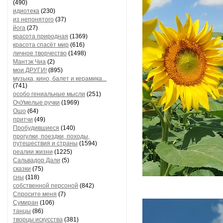
(490)
идиотека
(230)
из непонятого
(37)
йога
(27)
красота природная
(1369)
красота спасёт мир
(616)
личное творчество
(1498)
Мантэк Чиа
(2)
мои ДРУГИ!
(895)
музыка, кино, балет и керамика...
(741)
особо гениальные мысли
(251)
ОчУмелые ручки
(1969)
Ошо
(64)
притчи
(49)
Пробудившиеся
(140)
прогулки, поездки, походы,
путешествия и страны
(1594)
реалии жизни
(1225)
Сальвадор Дали
(5)
сказки
(75)
сны
(118)
собственной персоной
(842)
Спросите меня
(7)
Сумиран
(106)
танцы
(86)
творцы искусства
(381)