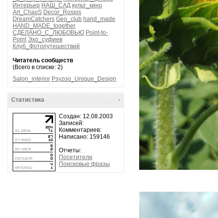
Интерьер
НАШ_САД
культ_кино
Art_ChaoS
Decor_Rospis
DreamCatchers
Geo_club
hand_made
HAND_MADE_together
СДЕЛАНО_С_ЛЮБОВЬЮ
Point-to-
Point
Эхо_суфиев
Клуб_Фотопутешествий
Читатель сообществ
(Всего в списке: 2)
Salon_interior
Psyzoo_Unique_Design
Статистика
-
Создан: 12.08.2003
Записей:
Комментариев:
Написано: 159146
Отчеты:
Посетители
Поисковые фразы