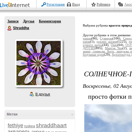
Регистрация
Вход
Рейтинги
Авос
Записи
Друзья
Комментарии
Выбрана рубрика
красота приро
Shraddha
Другие рубрики в этом дневнике
танцы
(86),
Сумиран
(106),
Спрос
изюм
(1),
реалии жизни
(1225),
п
одного кадра
(44),
Ошо
(64),
ОчУ
ДРУГИ!
(895),
Мантэк Чиа
(2),
л
знаки, символы, Боги, мандалы и
безумные идеи
(29),
Архитектура 
СОЛНЕЧНОЕ-
Воскресенье, 02 Авгу
В друзья
просто фотки по
Метки
-
shraddhaart
fethiye
ruskea
акварель
акрил