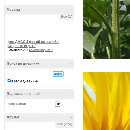
Музыка
-
Все (1)
для ДАССИ (вы её смогли бы
запросто играть)
Слушали: 287
Комментарии: 0
Поиск по дневнику
-
в этом дневнике
Подписка по e-mail
-
Друзья
-
Все (224)