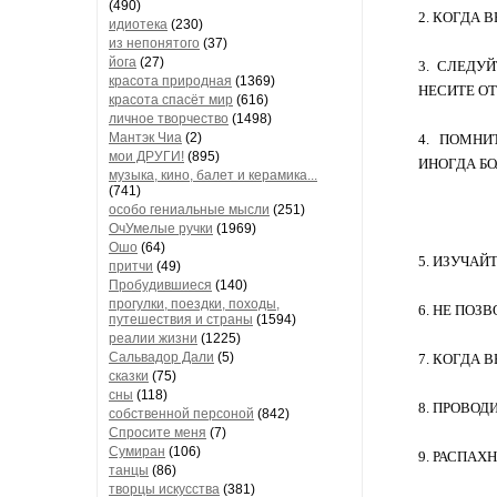
(490)
2. КОГДА 
идиотека
(230)
из непонятого
(37)
йога
(27)
3. СЛЕДУ
красота природная
(1369)
НЕСИТЕ ОТ
красота спасёт мир
(616)
личное творчество
(1498)
Мантэк Чиа
(2)
4. ПОМНИ
мои ДРУГИ!
(895)
ИНОГДА БО
музыка, кино, балет и керамика...
(741)
особо гениальные мысли
(251)
ОчУмелые ручки
(1969)
Ошо
(64)
5. ИЗУЧАЙ
притчи
(49)
Пробудившиеся
(140)
прогулки, поездки, походы,
6. НЕ ПО
путешествия и страны
(1594)
реалии жизни
(1225)
Сальвадор Дали
(5)
7. КОГДА 
сказки
(75)
сны
(118)
8. ПРОВОД
собственной персоной
(842)
Спросите меня
(7)
Сумиран
(106)
9. РАСПАХ
танцы
(86)
творцы искусства
(381)