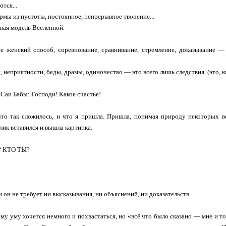
тся...
рмы из пустоты, постоянное, непрерывное творение...
ная модель Вселенной.
е женский способ, соревнование, сравнивание, стремление, доказывание — 
, неприятности, беды, драмы, одиночество — это всего лишь следствия. (это, ко
 Саи Бабы: Господи! Какое счастье!
 что так сложилось, и что я пришла. Пришла, понимая природу некоторых 
лик вставился и вышла картинка.
? КТО ТЫ?
 он не требует ни высказывания, ни объяснений, ни доказательств.
ему уму хочется немного и похвастаться, но «всё что было сказано — мне и то