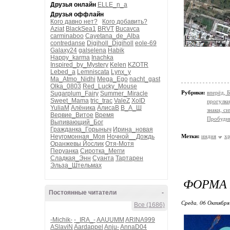
Друзья онлайн
ELLE_n_a
Друзья оффлайн
Кого давно нет?
Кого добавить?
Aziat
BlackSea1
BRVT
Bucavca
carminaboo
Cayetana_de_Alba
contredanse
Digiholl_Digiholl
eole-69
Galaxy24
galselena
Habik
Happy_karma
Inachka
Inspired_by_Mystery
Kelen
KZOTR
Lebed_a
Lemniscata
Lynx_y
Ma_Atmo_Nidhi
Mega_Ego
nacht_gast
Olka_0803
Red_Lucky_Mouse
Рубрики:
вперёд, 
Sugarplum_Fairy
Summer_Miracle
Sweet_Mama
tric_trac
ValeZ
XoID
прогулки
YuliaM
Алёника
АлисаВ
В_А_Ш
знаки, с
Вервие_Витое
Время
Пробуди
Выпивающий_Бог
Гражданка_Горыныч
Ирина_новая
Неугомонная_Моя
Ночной__Дождь
Метки:
индия
х
Оранжевы Йослик
Отя-Мотя
Перуанка
Сиротка_Мегги
Сладкая_Энн
Суанта
Тартарен
Эльза_Штельмах
ФОРМА 
Постоянные читатели
-
Среда, 06 Октября
Все (1686)
-Michik-
-_IRA_-
AAUUMM
ARINA999
ASlaviN
Aardappel
Anju-
AnnaD04