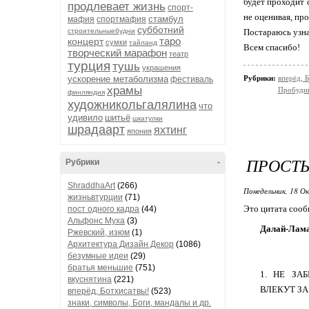
будет проходит 
продлевает жизнь
спорт-
не оценивая, пр
стамбул
мафия
спортмафия
субботний
строительныебудни
Постараюсь узна
таро
концерт
сумки
тайланд
Всем спасибо!
творческий марафон
театр
турция
тушь
украшения
ускорение метаболизма
Рубрики:
вперёд, 
фестиваль
храмы
Пробуди
финляндия
художникольгалялина
что
удивило
шитьё
шкатулки
шрадаарт
яхтинг
япония
ПРОСТЫ
Рубрики
-
ShraddhaArt
(266)
Понедельник, 18 О
жизньвтурции
(71)
Это цитата соо
пост одного кадра
(44)
Альфонс Муха
(3)
Далай-Лам
Ржевский, изюм
(1)
Архитектура Дизайн Декор
(1086)
безумные идеи
(29)
братья меньшие
(751)
1. НЕ ЗА
вкуснятина
(221)
ВЛЕКУТ ЗА
вперёд, Ботхисатвы!
(523)
знаки, символы, Боги, мандалы и др.