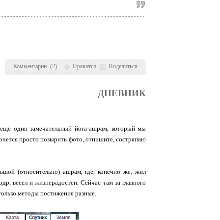
Комментарии
(
2
)
Нравится
Поделиться
ДНЕВНИК
о ещё один замечательный йога-ашрам, который мы
 хочется просто позырить фото, отпишите, состряпаю
ьшой (относительно) ашрам, где, конечно же, жил
др, весел и жизнерадостен. Сейчас там за главного
, только методы постижения разные.