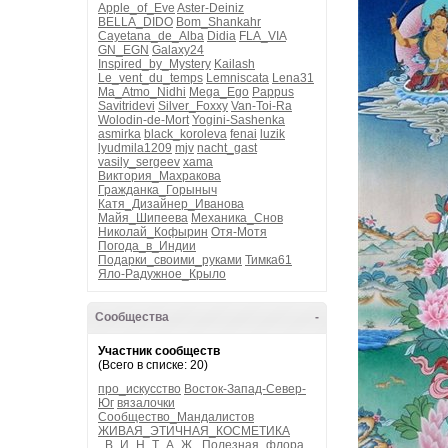
Apple_of_Eve
Aster-Deiniz
BELLA_DIDO
Bom_Shankahr
Cayetana_de_Alba
Didia
FLA_VIA
GN_EGN
Galaxy24
Inspired_by_Mystery
Kailash
Le_vent_du_temps
Lemniscata
Lena31
Ma_Atmo_Nidhi
Mega_Ego
Pappus
Savitridevi
Silver_Foxxy
Van-Toi-Ra
Wolodin-de-Mort
Yogini-Sashenka
asmirka
black_koroleva
fenai
luzik
lyudmila1209
mjv
nacht_gast
vasily_sergeev
xama
Виктория_Махракова
Гражданка_Горыныч
Катя_Дизайнер_Иванова
Майя_Шипеева
Механика_Снов
Николай_Кофырин
Отя-Мотя
Погода_в_Индии
Подарки_своими_руками
Тимка61
Яло-Радужное_Крыло
Сообщества
-
Участник сообществ
(Всего в списке: 20)
про_искусство
Восток-Запад-Север-
Юг
вязалочки
Сообщество_Мандалистов
ЖИВАЯ_ЭТИЧНАЯ_КОСМЕТИКА
_В_И_Н_Т_А_Ж_
Полезная_флора