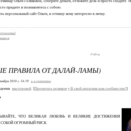
семинар Ольги Голиковой, соберите деньги, отложите дела и просто сходите. 
осто придите и познакомтесь с собою.
ть персональный сайт Ольги, и отпишу кому интересно в личку.
Ботхисатвы!
вшиеся
Е ПРАВИЛА ОТ ДАЛАЙ-ЛАМЫ)
ктября 2010 г. 14:19
+ в цитатник
бщения
мастеровой
[
Прочитать целиком
+
В свой цитатник или сообщество!
]
а
БЫВАЙТЕ, ЧТО ВЕЛИКАЯ ЛЮБОВЬ И ВЕЛИКИЕ ДОСТИЖЕНИЯ
 СОБОЙ ОГРОМНЫЙ РИСК.