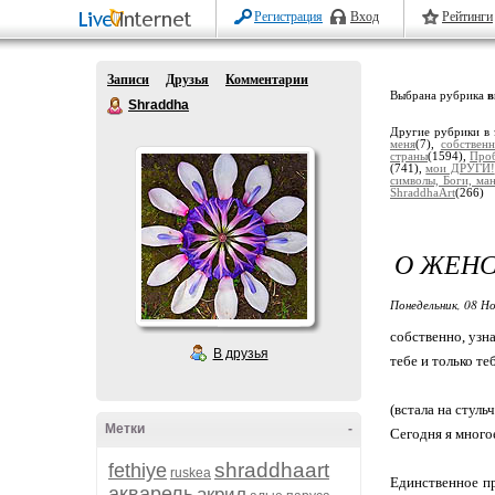
Регистрация
Вход
Рейтинги
Записи
Друзья
Комментарии
Выбрана рубрика
в
Shraddha
Другие рубрики в 
меня
(7),
собствен
страны
(1594),
Про
(741),
мои ДРУГИ!
символы, Боги, ма
ShraddhaArt
(266)
О ЖЕН
Понедельник, 08 Но
собственно, узн
В друзья
тебе и только те
(встала на стульч
Метки
-
Сегодня я многое
shraddhaart
fethiye
ruskea
Единственное пр
акварель
акрил