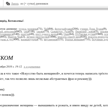
Авось
из (+ сутки) дневников
перёд, Ботхисатвы!
.
этом дневнике:
чудеса человека
(71),
Чай
(84),
фотографушки
(204),
учение Дона Хуана
(9)
ной персоной
(842),
сны
(118),
сказки
(75),
Сальвадор Дали
(5),
Ржевский, изюм
(1),
реали
будившиеся
(140),
притчи
(49),
пост одного кадра
(44),
Ошо
(64),
ОчУмелые ручки
(1969),
ос
(895),
Мантэк Чиа
(2),
личное творчество
(1498),
красота спасёт мир
(616),
красота природн
ндалы и др.
(490),
жизньвтурции
(71),
вкуснятина
(221),
братья меньшие
(751),
безумные ид
СКОМ
ября 2010 г. 19:12
+ в цитатник
ала я что такое «Искусство быть женщиной», и хочется теперь написать трёхт
бе», так что позволю лишь несколько абстрактных фраз и рекламу))).
ик):
 поняла))).
едназначение женщины — вынашивать и рожать, и имею ввиду не детей, хот