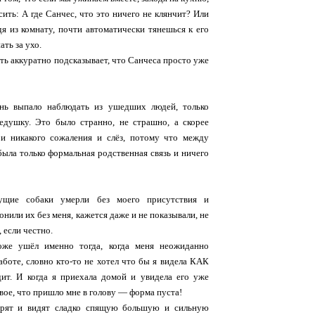
сить: А где Санчес, что это ничего не клянчит? Или
я из комнату, почти автоматически тянешься к его
ать за ухо.
ть аккуратно подсказывает, что Санчеса просто уже
ь выпало наблюдать из ушедших людей, только
едушку. Это было странно, не страшно, а скорее
 и никакого сожаления и слёз, потому что между
ыла только формальная родственная связь и ничего
ущие собаки умерли без моего присутствия и
онили их без меня, кажется даже и не показывали, не
 если честно.
же ушёл именно тогда, когда меня неожиданно
аботе, словно кто-то не хотел что бы я видела КАК
дит. И когда я приехала домой и увидела его уже
вое, что пришло мне в голову — форма пуста!
трят и видят сладко спящую большую и сильную