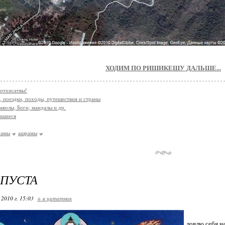
ХОДИМ ПО РИШИКЕШУ ДАЛЬШЕ...
Ботхисатвы!
, поездки, походы, путешествия и страны
имволы, Боги, мандалы и др.
вшиеся
рамы
ашрамы
ПУСТА
 2010 г. 15:03
+ в цитатник
ловлю себя н