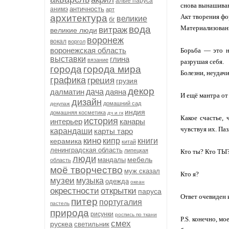
алые паруса
снова вынашиваю
античность
анимэ
арт
архитектура
Акт творения фо
великие
бг
вода
Материализован
витраж
великие люди
воронеж
вокал
воргол
воронежская область
Борьба — это н
выставки
глина
вязание
разрушая себя.
города
города мира
Болезни, неудачи
графика
греция
грузия
декор
далматин
дача
даяна
И ещё мантра от
дизайн
домашний сад
декупаж
индия
домашняя косметика
дч и гк
Какое счастье,
история
интерьер
канары
чувствуя их. Паз
карандаши
карты таро
кино
кипр
книги
керамика
китай
ленинградская область
липецкая
Кто ты? Кто ТЫ
люди
мебель
мандалы
область
моё творчество
муж сказал
Кто я?
музеи
музыка
одежда
океан
окрестности
открытки
паруса
Ответ очевиден и
питер
португалия
пастель
природа
рисунки
роспись по ткани
P.S. конечно, мо
смех
рускеа
светильник