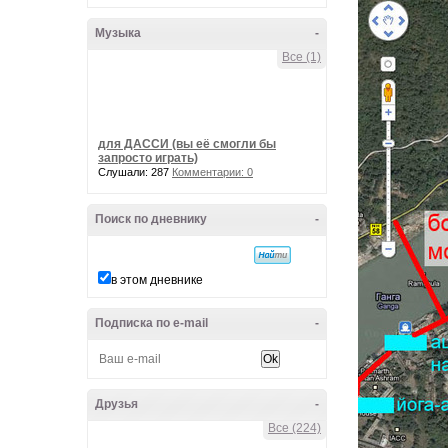
Музыка
-
Все (1)
для ДАССИ (вы её смогли бы
запросто играть)
Слушали: 287
Комментарии: 0
Поиск по дневнику
-
в этом дневнике
Подписка по e-mail
-
Друзья
-
Все (224)