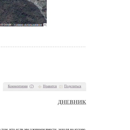
Комментарии
(
7
)
Нравится
Поделиться
ДНЕВНИК
а том, что если мы ужинаем вместе, заходя на кухню,