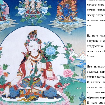
хочется спро
ночью, выход
месту, потреп
А потом памя
нет.
На мою жизн
бабушку и д
недоуменно,
мною и ими б
более.
Две предыд
родители хор
помню точно,
И Санчес то
вызвали по р
это происхо
мёртвым, пер
И глаза смо