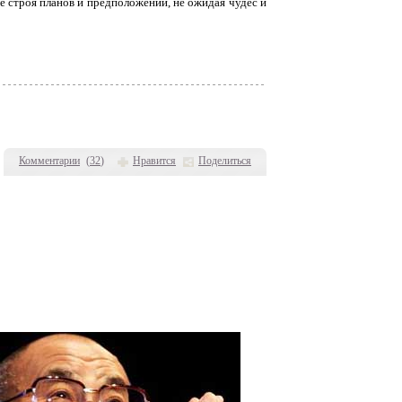
Не строя планов и предположений, не ожидая чудес и
Комментарии
(
32
)
Нравится
Поделиться