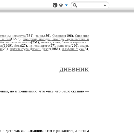
,
творцы искусства
(381),
танцы
(86),
Сумиран
(106),
Спросите
и жизни
(1225),
прогулки, поездки, походы, путешествия и
обо гениальные мысли
(251),
музыка, кино, балет и керамика...
ая
(1369),
йога
(27),
из непонятого
(37),
идиотека
(230),
знаки,
еи
(29),
Архитектура Дизайн Декор
(1086),
Альфонс Муха
(3),
ДНЕВНИК
омник, но я пониманию, что «всё что было сказано —
я и дети так же вынашиваются и рожаются, а потом