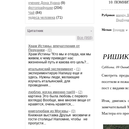
10. ПОМНИ
учение Дона Хуана
(9)
фотографушки
(204)
Чай
(84)
Рубрики:
вперёд, 
чудеса человека
(71)
Пробуди
Метки:
буддизм
Цитатник
-
Все (968)
Храм Истины, впечатления от
Перуанки
-
(0)
РИШИКЕ
Храм Истины "Кто мы и откуда, как мы
живем, к чему приведет нас
жизненный путь и какова его цель?...
Суббота, 09 Октяб
итальянский эксперимент
-
(1)
экспериментирую Напишу еще и
Смотреть преды
здесь. Нужны люди, желающие
изучать итальянский, для
посетили и пожа
проведения...
пост с видами вс
люблю, когда именно так)))
-
(2)
картина Это была любовь с первого
взгляда) Вообще, мне многие вещи от
Итак, двигаясь
нравятся, очень нравятся,...
замечательный М
книголюбам из Москвы
-
(0)
Мастера его прее
Книжная выставка Друзья москвичи и
гости столицы! Напомню, чтобы не
пропусти...