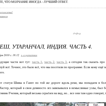
ТЕ, ЧТО МОЛЧАНИЕ ИНОГДА - ЛУЧШИЙ ОТВЕТ.
Ботхисатвы!
вшиеся
Ш, УТАРАНЧАЛ, ИНДИЯ. ЧАСТЬ 4.
ря 2010 г. 18:12
+ в цитатник
дущие части вот тут:
часть 1
,
часть 2
,
часть 3
, а сегодня так сказать пр
луй всё. Точнее, это было всё, что мы посетили по программе. Если кому ещё
его.
 от статуи Шивы в Ганге по той же дороге вдоль реки, мы попадаем в бол
астер, который в свои девяносто лез завязывался в немыслимые узлы, был бо
мник-Ученик, который весьма серьёзен на вид, но... все они там одно говорят