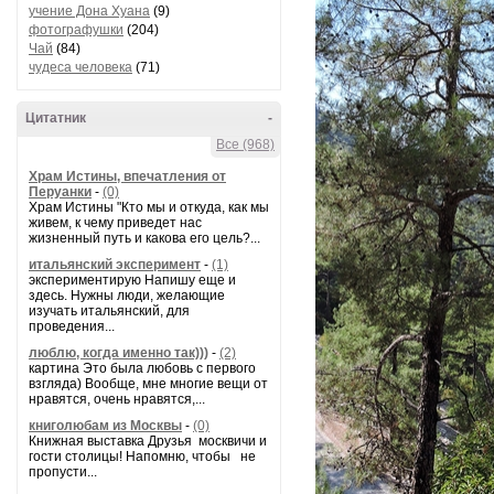
учение Дона Хуана
(9)
фотографушки
(204)
Чай
(84)
чудеса человека
(71)
Цитатник
-
Все (968)
Храм Истины, впечатления от
Перуанки
-
(0)
Храм Истины "Кто мы и откуда, как мы
живем, к чему приведет нас
жизненный путь и какова его цель?...
итальянский эксперимент
-
(1)
экспериментирую Напишу еще и
здесь. Нужны люди, желающие
изучать итальянский, для
проведения...
люблю, когда именно так)))
-
(2)
картина Это была любовь с первого
взгляда) Вообще, мне многие вещи от
нравятся, очень нравятся,...
книголюбам из Москвы
-
(0)
Книжная выставка Друзья москвичи и
гости столицы! Напомню, чтобы не
пропусти...