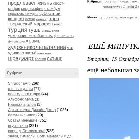
Рубрики:
прогулки, поездки, пох
продлевает жизнь
спорт-
Архитектура Дизайн Де
стамбул
мафия
спортмафия
субботний
строительныебудни
Метки:
турция
архитектура
таро
концерт
сумки
тайланд
творческий марафон
театр
турция
тушь
украшения
ускорение метаболизма
фестиваль
храмы
финляндия
ЕЩЁ МИНУТК
художникольгалялина
что
удивило
шитьё
шкатулки
Вторник, 15 Октября
шрадаарт
яхтинг
япония
ещё небольшая за
Рубрики
-
ShraddhaArt
(266)
жизньвтурции
(71)
пост одного кадра
(44)
Альфонс Муха
(3)
Ржевский, изюм
(1)
Архитектура Дизайн Декор
(1086)
безумные идеи
(29)
братья меньшие
(751)
вкуснятина
(221)
вперёд, Ботхисатвы!
(523)
знаки, символы, Боги, мандалы и др.