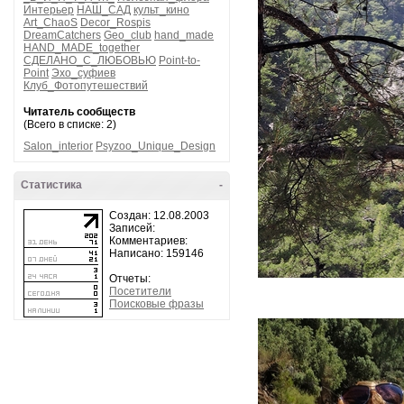
Интерьер
НАШ_САД
культ_кино
Art_ChaoS
Decor_Rospis
DreamCatchers
Geo_club
hand_made
HAND_MADE_together
СДЕЛАНО_С_ЛЮБОВЬЮ
Point-to-
Point
Эхо_суфиев
Клуб_Фотопутешествий
Читатель сообществ
(Всего в списке: 2)
Salon_interior
Psyzoo_Unique_Design
Статистика
-
Создан: 12.08.2003
Записей:
Комментариев:
Написано: 159146
Отчеты:
Посетители
Поисковые фразы