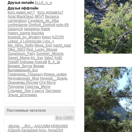
Друзья онлайн
ELLE_n_a
Друзья оффлайн
Кого давно нет?
Кого добавить?
Aziat
BlackSea1
BRVT
Bucavca
carminaboo
Cayetana_de_Alba
contredanse
Digiholl_Digiholl
eole-69
Galaxy24
galselena
Habik
Happy_karma
Inachka
Inspired_by_Mystery
Kelen
KZOTR
Lebed_a
Lemniscata
Lynx_y
Ma_Atmo_Nidhi
Mega_Ego
nacht_gast
Olka_0803
Red_Lucky_Mouse
Sugarplum_Fairy
Summer_Miracle
Sweet_Mama
tric_trac
ValeZ
XoID
YuliaM
Алёника
АлисаВ
В_А_Ш
Вервие_Витое
Время
Выпивающий_Бог
Гражданка_Горыныч
Ирина_новая
Неугомонная_Моя
Ночной__Дождь
Оранжевы Йослик
Отя-Мотя
Перуанка
Сиротка_Мегги
Сладкая_Энн
Суанта
Тартарен
Эльза_Штельмах
Постоянные читатели
-
Все (1686)
-Michik-
-_IRA_-
AAUUMM
ARINA999
ASlaviN
Aardappel
Anju-
AnnaD04