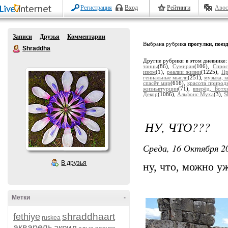
Регистрация
Вход
Рейтинги
Авос
Записи
Друзья
Комментарии
Выбрана рубрика
прогулки, поез
Shraddha
Другие рубрики в этом дневнике
танцы
(86),
Сумиран
(106),
Спрос
изюм
(1),
реалии жизни
(1225),
Пр
гениальные мысли
(251),
музыка, к
спасёт мир
(616),
красота природ
жизньвтурции
(71),
вперёд, Ботх
Декор
(1086),
Альфонс Муха
(3),
S
НУ, ЧТО???
Среда, 16 Октября 20
В друзья
ну, что, можно у
Метки
-
shraddhaart
fethiye
ruskea
акварель
акрил