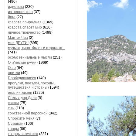
(490)
идиотека
(230)
из непонятого
(37)
йога
(27)
красота природная
(1369)
красота спасёт мир
(616)
личное творчество
(1498)
Мантэк Чиа
(2)
мои ДРУГИ!
(895)
музыка, кино, балет и керамика...
(741)
особо гениальные мысли
(251)
ОчУмелые ручки
(1969)
Ошо
(64)
притчи
(49)
Пробудившиеся
(140)
прогулки, поездки, походы,
путешествия и страны
(1594)
реалии жизни
(1225)
Сальвадор Дали
(5)
сказки
(75)
сны
(118)
собственной персоной
(842)
Спросите меня
(7)
Сумиран
(106)
танцы
(86)
творцы искусства
(381)