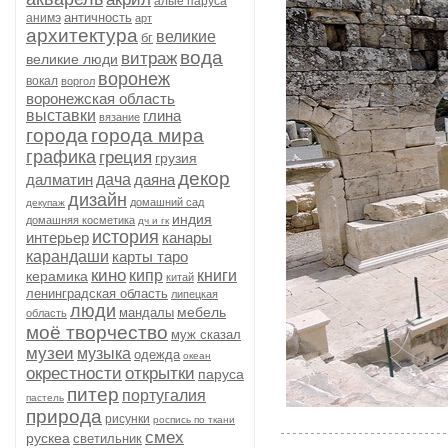
алые паруса
античность
анимэ
арт
архитектура
великие
бг
вода
витраж
великие люди
воронеж
вокал
воргол
воронежская область
выставки
глина
вязание
города
города мира
графика
греция
грузия
декор
далматин
дача
даяна
дизайн
домашний сад
декупаж
индия
домашняя косметика
дч и гк
история
интерьер
канары
карандаши
карты таро
кино
кипр
книги
керамика
китай
ленинградская область
липецкая
люди
мебель
мандалы
область
моё творчество
муж сказал
музеи
музыка
одежда
океан
окрестности
открытки
паруса
питер
португалия
пастель
природа
рисунки
роспись по ткани
смех
рускеа
светильник