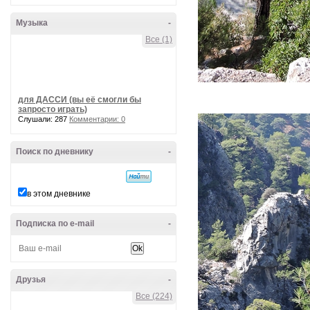
Музыка
-
Все (1)
для ДАССИ (вы её смогли бы
запросто играть)
Слушали: 287
Комментарии: 0
Поиск по дневнику
-
в этом дневнике
Подписка по e-mail
-
Друзья
-
Все (224)