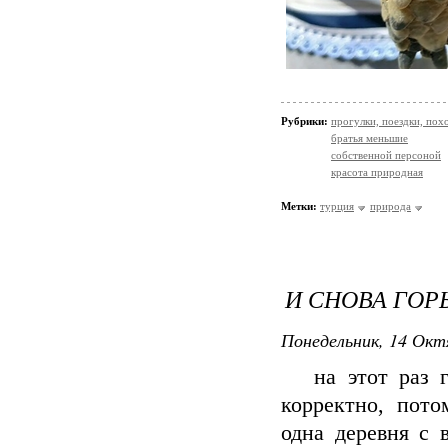
Рубрики:
прогулки, поездки, пох
братья меньшие
собственной персоной
красота природная
Метки:
турция
природа
И СНОВА ГОР
Понедельник, 14 Окт
на этот раз го
корректно, пото
одна деревня с