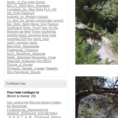
Apple_of_Eve
Aster-Deiniz
BELLA_DIDO
Bom_Shankahr
Cayetana_de_Alba
Didia
FLA_VIA
GN_EGN
Galaxy24
Inspired_by_Mystery
Kailash
Le_vent_du_temps
Lemniscata
Lena31
Ma_Atmo_Nidhi
Mega_Ego
Pappus
Savitridevi
Silver_Foxxy
Van-Toi-Ra
Wolodin-de-Mort
Yogini-Sashenka
asmirka
black_koroleva
fenai
luzik
lyudmila1209
mjv
nacht_gast
vasily_sergeev
xama
Виктория_Махракова
Гражданка_Горыныч
Катя_Дизайнер_Иванова
Майя_Шипеева
Механика_Снов
Николай_Кофырин
Отя-Мотя
Погода_в_Индии
Подарки_своими_руками
Тимка61
Яло-Радужное_Крыло
Сообщества
-
Участник сообществ
(Всего в списке: 20)
про_искусство
Восток-Запад-Север-
Юг
вязалочки
Сообщество_Мандалистов
ЖИВАЯ_ЭТИЧНАЯ_КОСМЕТИКА
_В_И_Н_Т_А_Ж_
Полезная_флора