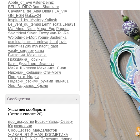
Apple_of_Eve
Aster-Deiniz
BELLA_DIDO
Bom_Shankahr
Cayetana_de_Alba
Didia
FLA_VIA
GN_EGN
Galaxy24
Inspired_by_Mystery
Kailash
Le_vent_du_temps
Lemniscata
Lena31
Ma_Atmo_Nidhi
Mega_Ego
Pappus
Savitridevi
Silver_Foxxy
Van-Toi-Ra
Wolodin-de-Mort
Yogini-Sashenka
asmirka
black_koroleva
fenai
luzik
lyudmila1209
mjv
nacht_gast
vasily_sergeev
xama
Виктория_Махракова
Гражданка_Горыныч
Катя_Дизайнер_Иванова
Майя_Шипеева
Механика_Снов
Николай_Кофырин
Отя-Мотя
Погода_в_Индии
Подарки_своими_руками
Тимка61
Яло-Радужное_Крыло
Сообщества
-
Участник сообществ
(Всего в списке: 20)
про_искусство
Восток-Запад-Север-
Юг
вязалочки
Сообщество_Мандалистов
ЖИВАЯ_ЭТИЧНАЯ_КОСМЕТИКА
_В_И_Н_Т_А_Ж_
Полезная_флора