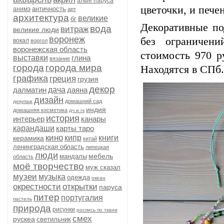
алые паруса
цветочки, и пече
античность
анимэ
арт
архитектура
великие
бг
Декоративные по
вода
витраж
великие люди
воронеж
без ограничени
вокал
воргол
воронежская область
стоимость 970 р
выставки
глина
вязание
города
города мира
Находятся в СПб.
графика
греция
грузия
декор
далматин
дача
даяна
дизайн
домашний сад
декупаж
индия
домашняя косметика
дч и гк
история
интерьер
канары
карандаши
карты таро
кино
кипр
книги
керамика
китай
ленинградская область
липецкая
люди
мебель
мандалы
область
моё творчество
муж сказал
музеи
музыка
одежда
океан
окрестности
открытки
паруса
питер
португалия
пастель
природа
рисунки
роспись по ткани
смех
рускеа
светильник