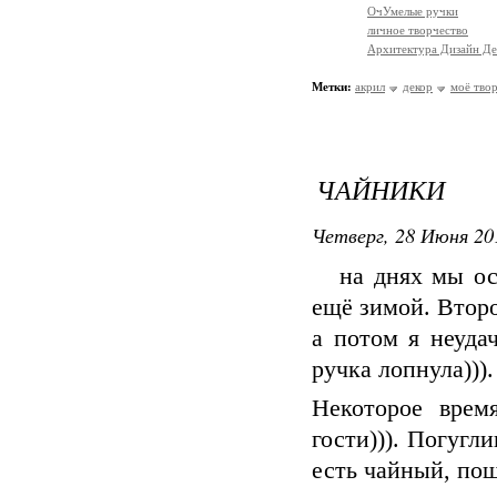
ОчУмелые ручки
личное творчество
Архитектура Дизайн Де
Метки:
акрил
декор
моё тво
ЧАЙНИКИ
Четверг, 28 Июня 20
на днях мы оста
ещё зимой. Втор
а потом я неуда
ручка лопнула))).
Некоторое врем
гости))). Погугл
есть чайный, по