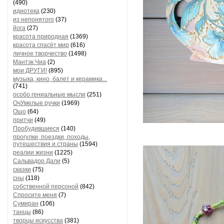
(490)
идиотека
(230)
из непонятого
(37)
йога
(27)
красота природная
(1369)
красота спасёт мир
(616)
личное творчество
(1498)
Мантэк Чиа
(2)
мои ДРУГИ!
(895)
музыка, кино, балет и керамика...
(741)
особо гениальные мысли
(251)
ОчУмелые ручки
(1969)
Ошо
(64)
притчи
(49)
Пробудившиеся
(140)
прогулки, поездки, походы,
путешествия и страны
(1594)
реалии жизни
(1225)
Сальвадор Дали
(5)
сказки
(75)
сны
(118)
собственной персоной
(842)
Спросите меня
(7)
Сумиран
(106)
танцы
(86)
творцы искусства
(381)