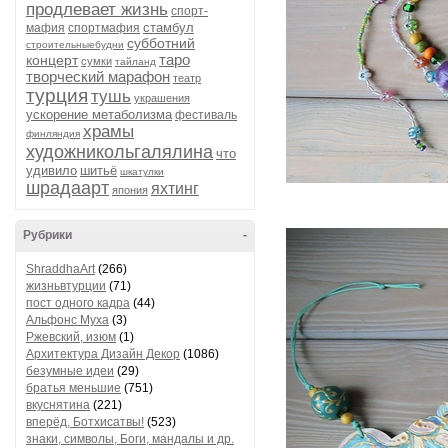
продлевает жизнь
спорт-
стамбул
мафия
спортмафия
субботний
строительныебудни
таро
концерт
сумки
тайланд
творческий марафон
театр
турция
тушь
украшения
ускорение метаболизма
фестиваль
храмы
финляндия
художникольгалялина
что
удивило
шитьё
шкатулки
шрадаарт
яхтинг
япония
Рубрики
-
ShraddhaArt
(266)
жизньвтурции
(71)
пост одного кадра
(44)
Альфонс Муха
(3)
Ржевский, изюм
(1)
Архитектура Дизайн Декор
(1086)
безумные идеи
(29)
братья меньшие
(751)
вкуснятина
(221)
вперёд, Ботхисатвы!
(523)
знаки, символы, Боги, мандалы и др.