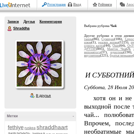
Регистрация
Вход
Рейтинги
Авос
Записи
Друзья
Комментарии
Выбрана рубрика
Чай
.
Shraddha
Другие рубрики в этом дневн
танцы
(86),
Сумиран
(106),
Спрос
изюм
(1),
реалии жизни
(1225),
п
одного кадра
(44),
Ошо
(64),
ОчУ
ДРУГИ!
(895),
Мантэк Чиа
(2),
непонятого
(37),
идиотека
(230)
вкуснятина
(221),
братья меньшие
И СУББОТНИЙ
Суббота, 28 Июля 20
В друзья
хотя он и не с
выходной после 
чай... полюбова
Метки
-
Впрочем, после
shraddhaart
fethiye
ruskea
необратимые мы
акварель
акрил