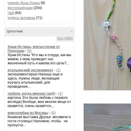
учение Дона Хуана
(9)
фотографушки
(204)
Чай
(84)
чудеса человека
(71)
Цитатник
-
Все (968)
Храм Истины, впечатления от
Перуанки
-
(0)
Храм Истины "Кто мы и откуда, как мы
живем, к чему приведет нас
жизненный путь и какова его цель?...
итальянский эксперимент
-
(1)
экспериментирую Напишу еще и
здесь. Нужны люди, желающие
изучать итальянский, для
проведения...
люблю, когда именно так)))
-
(2)
картина Это была любовь с первого
взгляда) Вообще, мне многие вещи от
нравятся, очень нравятся,...
книголюбам из Москвы
-
(0)
Книжная выставка Друзья москвичи и
гости столицы! Напомню, чтобы не
пропусти...