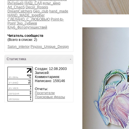
Интерьер
НАШ_САД
культ_кино
Art_ChaoS
Decor_Rospis
DreamCatchers
Geo_club
hand_made
HAND_MADE_together
СДЕЛАНО_С_ЛЮБОВЬЮ
Point-to-
Point
Эхо_суфиев
Клуб_Фотопутешествий
Читатель сообществ
(Всего в списке: 2)
Salon_interior
Psyzoo_Unique_Design
Статистика
-
Создан: 12.08.2003
Записей:
Комментариев:
Написано: 159146
Отчеты:
Посетители
Поисковые фразы