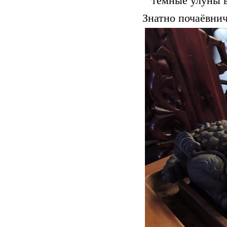
тёмные улуны в 
Знатно почаёвнич