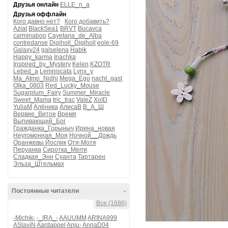
Друзья онлайн
ELLE_n_a
Друзья оффлайн
Кого давно нет?
Кого добавить?
Aziat
BlackSea1
BRVT
Bucavca
carminaboo
Cayetana_de_Alba
contredanse
Digiholl_Digiholl
eole-69
Galaxy24
galselena
Habik
Happy_karma
Inachka
Inspired_by_Mystery
Kelen
KZOTR
Lebed_a
Lemniscata
Lynx_y
Ma_Atmo_Nidhi
Mega_Ego
nacht_gast
Olka_0803
Red_Lucky_Mouse
Sugarplum_Fairy
Summer_Miracle
Sweet_Mama
tric_trac
ValeZ
XoID
YuliaM
Алёника
АлисаВ
В_А_Ш
Вервие_Витое
Время
Выпивающий_Бог
Гражданка_Горыныч
Ирина_новая
Неугомонная_Моя
Ночной__Дождь
Оранжевы Йослик
Отя-Мотя
Перуанка
Сиротка_Мегги
Сладкая_Энн
Суанта
Тартарен
Эльза_Штельмах
Постоянные читатели
-
Все (1686)
-Michik-
-_IRA_-
AAUUMM
ARINA999
ASlaviN
Aardappel
Anju-
AnnaD04