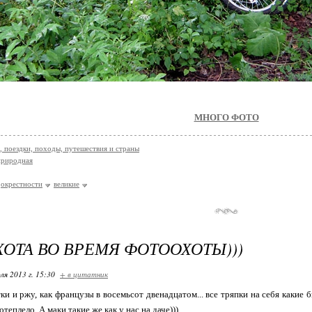
МНОГО ФОТО
, поездки, походы, путешествия и страны
природная
окрестности
великие
ОТА ВО ВРЕМЯ ФОТООХОТЫ)))
ля 2013 г. 15:30
+ в цитатник
 и ржу, как французы в восемьсот двенадцатом... все тряпки на себя какие б
отеплело. А маки такие же как у нас на даче))).