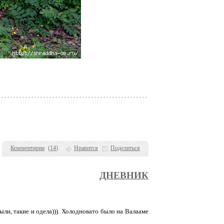
Комментарии
(
14
)
Нравится
Поделиться
ДНЕВНИК
ыли, такие и одела))). Холодновато было на Валааме