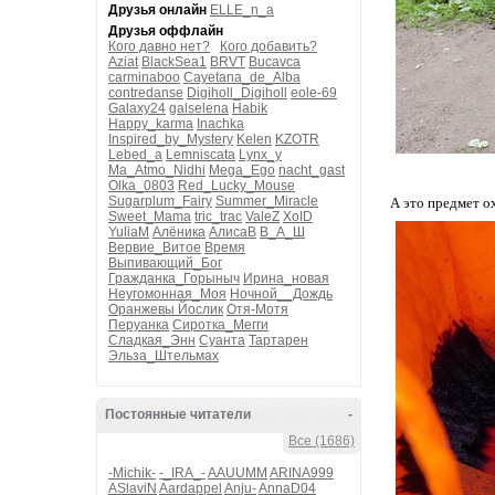
Друзья онлайн
ELLE_n_a
Друзья оффлайн
Кого давно нет?
Кого добавить?
Aziat
BlackSea1
BRVT
Bucavca
carminaboo
Cayetana_de_Alba
contredanse
Digiholl_Digiholl
eole-69
Galaxy24
galselena
Habik
Happy_karma
Inachka
Inspired_by_Mystery
Kelen
KZOTR
Lebed_a
Lemniscata
Lynx_y
Ma_Atmo_Nidhi
Mega_Ego
nacht_gast
Olka_0803
Red_Lucky_Mouse
Sugarplum_Fairy
Summer_Miracle
А это предмет о
Sweet_Mama
tric_trac
ValeZ
XoID
YuliaM
Алёника
АлисаВ
В_А_Ш
Вервие_Витое
Время
Выпивающий_Бог
Гражданка_Горыныч
Ирина_новая
Неугомонная_Моя
Ночной__Дождь
Оранжевы Йослик
Отя-Мотя
Перуанка
Сиротка_Мегги
Сладкая_Энн
Суанта
Тартарен
Эльза_Штельмах
Постоянные читатели
-
Все (1686)
-Michik-
-_IRA_-
AAUUMM
ARINA999
ASlaviN
Aardappel
Anju-
AnnaD04