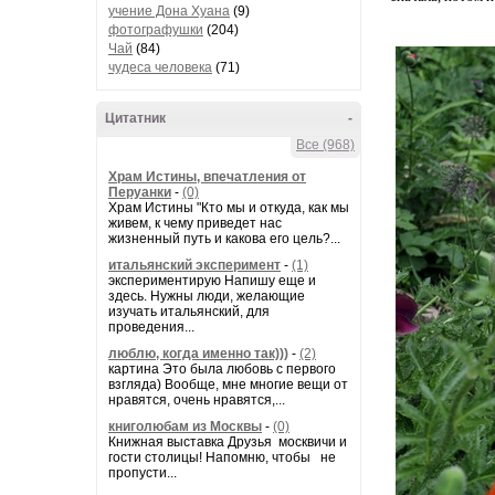
учение Дона Хуана
(9)
фотографушки
(204)
Чай
(84)
чудеса человека
(71)
Цитатник
-
Все (968)
Храм Истины, впечатления от
Перуанки
-
(0)
Храм Истины "Кто мы и откуда, как мы
живем, к чему приведет нас
жизненный путь и какова его цель?...
итальянский эксперимент
-
(1)
экспериментирую Напишу еще и
здесь. Нужны люди, желающие
изучать итальянский, для
проведения...
люблю, когда именно так)))
-
(2)
картина Это была любовь с первого
взгляда) Вообще, мне многие вещи от
нравятся, очень нравятся,...
книголюбам из Москвы
-
(0)
Книжная выставка Друзья москвичи и
гости столицы! Напомню, чтобы не
пропусти...