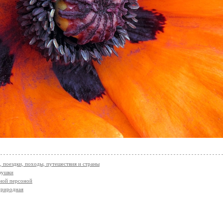
, поездки, походы, путешествия и страны
фушки
ной персоной
природная