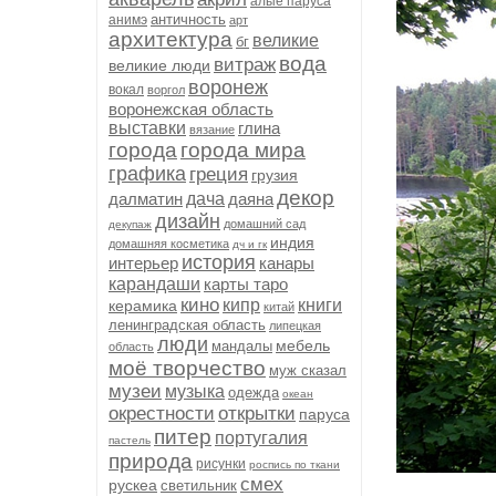
алые паруса
античность
анимэ
арт
архитектура
великие
бг
вода
витраж
великие люди
воронеж
вокал
воргол
воронежская область
выставки
глина
вязание
города
города мира
графика
греция
грузия
декор
далматин
дача
даяна
дизайн
домашний сад
декупаж
индия
домашняя косметика
дч и гк
история
интерьер
канары
карандаши
карты таро
кино
кипр
книги
керамика
китай
ленинградская область
липецкая
люди
мебель
мандалы
область
моё творчество
муж сказал
музеи
музыка
одежда
океан
окрестности
открытки
паруса
питер
португалия
пастель
природа
рисунки
роспись по ткани
смех
рускеа
светильник