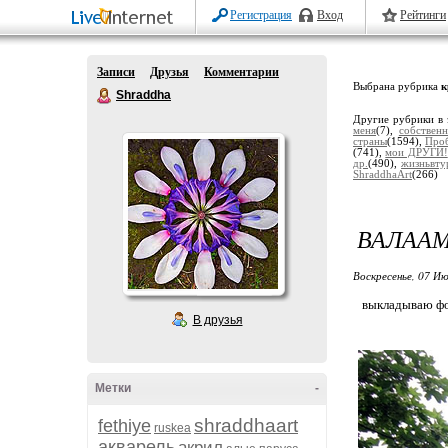
Регистрация
Вход
Рейтинги
Записи
Друзья
Комментарии
Выбрана рубрика
к
Shraddha
Другие рубрики в 
меня
(7),
собствен
страны
(1594),
Про
(741),
мои ДРУГИ!
др.
(490),
жизньвту
ShraddhaArt
(266)
ВАЛААМ
Воскресенье, 07 Ию
выкладываю фото
В друзья
Метки
-
shraddhaart
fethiye
ruskea
акварель
акрил