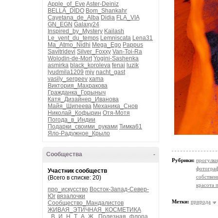
Apple_of_Eve
Aster-Deiniz
BELLA_DIDO
Bom_Shankahr
Cayetana_de_Alba
Didia
FLA_VIA
GN_EGN
Galaxy24
Inspired_by_Mystery
Kailash
Le_vent_du_temps
Lemniscata
Lena31
Ma_Atmo_Nidhi
Mega_Ego
Pappus
Savitridevi
Silver_Foxxy
Van-Toi-Ra
Wolodin-de-Mort
Yogini-Sashenka
asmirka
black_koroleva
fenai
luzik
lyudmila1209
mjv
nacht_gast
vasily_sergeev
xama
Виктория_Махракова
Гражданка_Горыныч
Катя_Дизайнер_Иванова
Майя_Шипеева
Механика_Снов
Николай_Кофырин
Отя-Мотя
Погода_в_Индии
Подарки_своими_руками
Тимка61
Яло-Радужное_Крыло
Сообщества
-
Рубрики:
прогулки
фотогра
Участник сообществ
собствен
(Всего в списке: 20)
красота 
про_искусство
Восток-Запад-Север-
Юг
вязалочки
Метки:
природа
Сообщество_Мандалистов
ЖИВАЯ_ЭТИЧНАЯ_КОСМЕТИКА
_В_И_Н_Т_А_Ж_
Полезная_флора