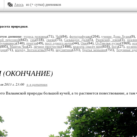
Авось
из (+ сутки) дневников
расота природная
.
этом дневнике:
чудеса человека
(71),
Чай
(84),
фотографушки
(204),
учение Дона Хуана
(9)
ной персоной
(842),
сны
(118),
сказки
(75),
Сальвадор Дали
(5),
Ржевский, изюм
(1),
реали
будившиеся
(140),
притчи
(49),
пост одного кадра
(44),
Ошо
(64),
ОчУмелые ручки
(1969),
ос
(895),
Мантэк Чиа
(2),
личное творчество
(1498),
красота спасёт мир
(616),
йога
(27),
из неп
рции
(71),
вперёд, Ботхисатвы!
(523),
вкуснятина
(221),
братья меньшие
(751),
безумные ид
 (ОКОНЧАНИЕ)
ля 2013 г. 23:00
+ в цитатник
 Валаамской природы большой кучей, а то растянется повествование, а там чт