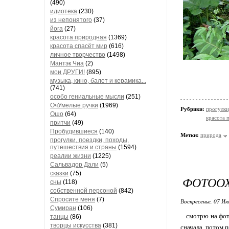
(490)
идиотека
(230)
из непонятого
(37)
йога
(27)
красота природная
(1369)
красота спасёт мир
(616)
личное творчество
(1498)
Мантэк Чиа
(2)
мои ДРУГИ!
(895)
музыка, кино, балет и керамика...
(741)
особо гениальные мысли
(251)
ОчУмелые ручки
(1969)
Рубрики:
прогулки
Ошо
(64)
красота 
притчи
(49)
Пробудившиеся
(140)
Метки:
природа
прогулки, поездки, походы,
путешествия и страны
(1594)
реалии жизни
(1225)
Сальвадор Дали
(5)
сказки
(75)
ФОТООХ
сны
(118)
собственной персоной
(842)
Спросите меня
(7)
Воскресенье, 07 Ию
Сумиран
(106)
смотрю на фотки
танцы
(86)
творцы искусства
(381)
сначала, потом п