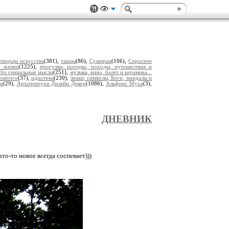
,
творцы искусства
(381),
танцы
(86),
Сумиран
(106),
Спросите
и жизни
(1225),
прогулки, поездки, походы, путешествия и
обо гениальные мысли
(251),
музыка, кино, балет и керамика...
онятого
(37),
идиотека
(230),
знаки, символы, Боги, мандалы и
еи
(29),
Архитектура Дизайн Декор
(1086),
Альфонс Муха
(3),
ДНЕВНИК
о-то новое всегда соспевает)))