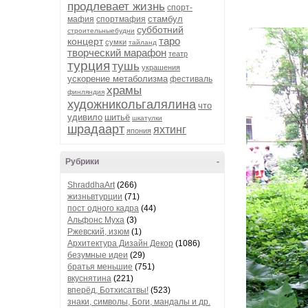
продлевает жизнь
спорт-
стамбул
мафия
спортмафия
субботний
строительныебудни
таро
концерт
сумки
тайланд
творческий марафон
театр
турция
тушь
украшения
ускорение метаболизма
фестиваль
храмы
финляндия
художникольгалялина
что
удивило
шитьё
шкатулки
шрадаарт
яхтинг
япония
Рубрики
-
ShraddhaArt
(266)
жизньвтурции
(71)
пост одного кадра
(44)
Альфонс Муха
(3)
Ржевский, изюм
(1)
Архитектура Дизайн Декор
(1086)
безумные идеи
(29)
братья меньшие
(751)
вкуснятина
(221)
вперёд, Ботхисатвы!
(523)
знаки, символы, Боги, мандалы и др.