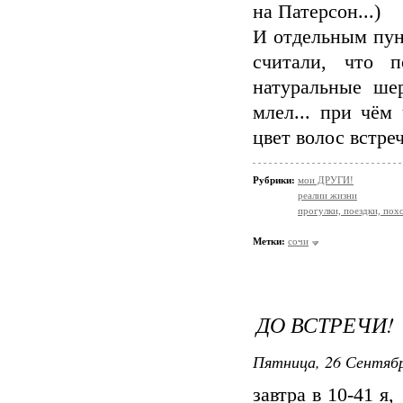
на Патерсон...)
И отдельным пун
считали, что 
натуральные ше
млел... при чём
цвет волос встреч
Рубрики:
мои ДРУГИ!
реалии жизни
прогулки, поездки, пох
Метки:
сочи
ДО ВСТРЕЧИ!
Пятница, 26 Сентябр
завтра в 10-41 я,