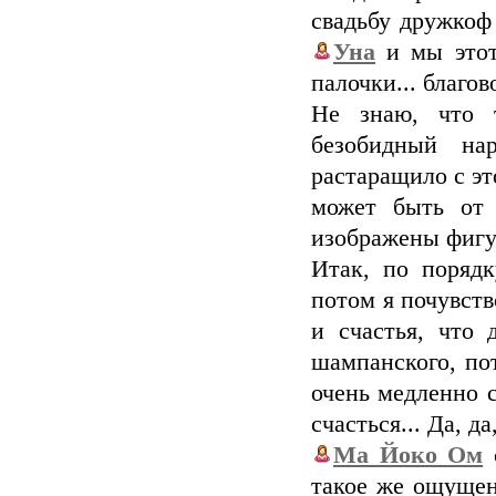
свадьбу дружкоф
Уна
и мы этот
палочки... благов
Не знаю, что 
безобидный на
растаращило с эт
может быть от 
изображены фигу
Итак, по порядк
потом я почувст
и счастья, что
шампанского, пот
очень медленно 
счасться... Да, д
Ма Йоко Ом
с
такое же ощущен