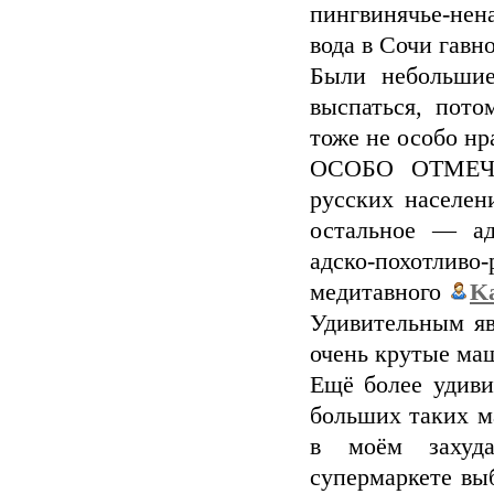
пингвинячье-нена
вода в Сочи гавн
Были небольшие
выспаться, пото
тоже не особо нра
ОСОБО ОТМЕЧУ:
русских населен
остальное — ад
адско-похотлив
медитавного
Ka
Удивительным яв
очень крутые ма
Ещё более удиви
больших таких ма
в моём захуда
супермаркете вы