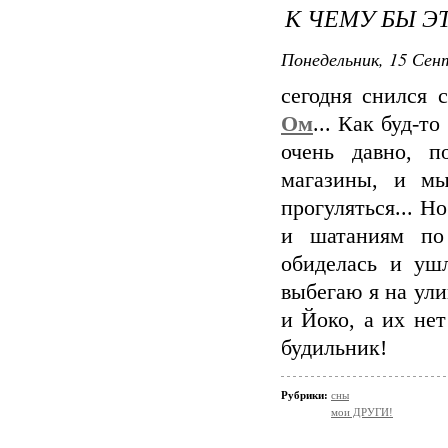
К ЧЕМУ БЫ Э
Понедельник, 15 Сент
сегодня снился 
Ом
... Как буд-то
очень давно, п
магазины, и мы
прогуляться... Н
и шатаниям по 
обиделась и уш
выбегаю я на ул
и Йоко, а их нет
будильник!
Рубрики:
сны
мои ДРУГИ!