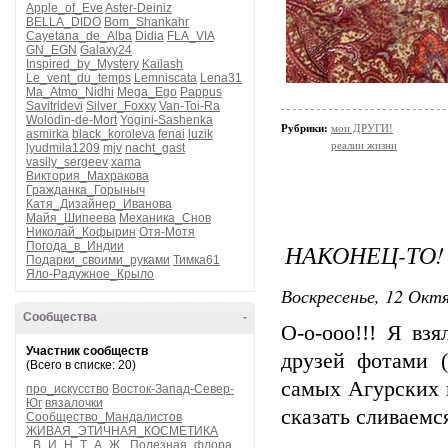
Apple_of_Eve
Aster-Deiniz
BELLA_DIDO
Bom_Shankahr
Cayetana_de_Alba
Didia
FLA_VIA
GN_EGN
Galaxy24
Inspired_by_Mystery
Kailash
Le_vent_du_temps
Lemniscata
Lena31
Ma_Atmo_Nidhi
Mega_Ego
Pappus
Savitridevi
Silver_Foxxy
Van-Toi-Ra
Wolodin-de-Mort
Yogini-Sashenka
Рубрики:
мои ДРУГИ!
asmirka
black_koroleva
fenai
luzik
реалии жизни
lyudmila1209
mjv
nacht_gast
vasily_sergeev
xama
Виктория_Махракова
Гражданка_Горыныч
Катя_Дизайнер_Иванова
Майя_Шипеева
Механика_Снов
Николай_Кофырин
Отя-Мотя
НАКОНЕЦ-ТО!
Погода_в_Индии
Подарки_своими_руками
Тимка61
Яло-Радужное_Крыло
Воскресенье, 12 Октя
Сообщества
-
О-о-ооо!!! Я вз
Участник сообществ
друзей фотами (
(Всего в списке: 20)
самых Агурских 
про_искусство
Восток-Запад-Север-
Юг
вязалочки
сказать сливаемс
Сообщество_Мандалистов
ЖИВАЯ_ЭТИЧНАЯ_КОСМЕТИКА
_В_И_Н_Т_А_Ж_
Полезная_флора