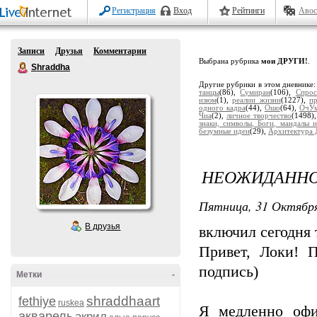
Регистрация
Вход
Рейтинги
Авос
Записи
Друзья
Комментарии
Выбрана рубрика
мои ДРУГИ!
.
Shraddha
Другие рубрики в этом дневнике
танцы
(86),
Сумиран
(106),
Спрос
изюм
(1),
реалии жизни
(1227),
п
одного кадра
(44),
Ошо
(64),
ОчУм
Чиа
(2),
личное творчество
(1498)
знаки, символы, Боги, мандалы и
безумные идеи
(29),
Архитектура 
НЕОЖИДАННО
Пятница, 31 Октября
В друзья
включил сегодня 
Привет, Локи! 
подпись)
Метки
-
shraddhaart
fethiye
ruskea
Я медленно офи
акварель
акрил