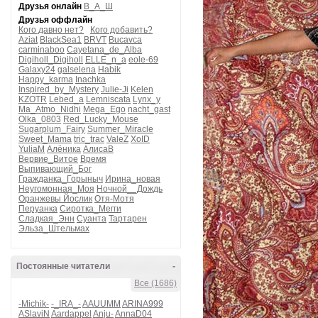
Друзья онлайн
В_А_Ш
Друзья оффлайн
Кого давно нет?
Кого добавить?
Aziat
BlackSea1
BRVT
Bucavca
carminaboo
Cayetana_de_Alba
Digiholl_Digiholl
ELLE_n_a
eole-69
Galaxy24
galselena
Habik
Happy_karma
Inachka
Inspired_by_Mystery
Julie-Ji
Kelen
KZOTR
Lebed_a
Lemniscata
Lynx_y
Ma_Atmo_Nidhi
Mega_Ego
nacht_gast
Olka_0803
Red_Lucky_Mouse
Sugarplum_Fairy
Summer_Miracle
Sweet_Mama
tric_trac
ValeZ
XoID
YuliaM
Алёника
АлисаВ
Вервие_Витое
Время
Выпивающий_Бог
Гражданка_Горыныч
Ирина_новая
Неугомонная_Моя
Ночной__Дождь
Оранжевы Йослик
Отя-Мотя
Перуанка
Сиротка_Мегги
Сладкая_Энн
Суанта
Тартарен
Эльза_Штельмах
Постоянные читатели
-
Все (1686)
-Michik-
-_IRA_-
AAUUMM
ARINA999
ASlaviN
Aardappel
Anju-
AnnaD04