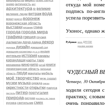
алые паруса
откуда мой номе
античность
анимэ
арт
архитектура
великие
бг
подпись по-англ
вода
витраж
великие люди
успела порезвить
воронеж
вокал
воргол
воронежская область
выставки
глина
вязание
Ухонос, однако же
города
города мира
графика
греция
грузия
декор
далматин
дача
даяна
Рубрики:
мои ДРУГИ!
дизайн
реалии жизни
домашний сад
декупаж
индия
домашняя косметика
дч и гк
история
интерьер
канары
карандаши
карты таро
кино
кипр
книги
керамика
китай
ленинградская область
липецкая
ЧУДЕСНЫЙ ВЕЧ
люди
мебель
мандалы
область
моё творчество
муж сказал
Четверг, 30 Октября
музеи
музыка
одежда
океан
окрестности
открытки
паруса
ходили сегодня 
питер
португалия
пастель
практику, словам
природа
рисунки
роспись по ткани
смех
очень понравило
рускеа
светильник