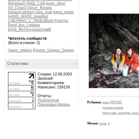
Интерьер
НАШ_САД
культ_кино
Art_ChaoS
Decor_Rospis
DreamCatchers
Geo_club
hand_made
HAND_MADE_together
СДЕЛАНО_С_ЛЮБОВЬЮ
Point-to-
Point
Эхо_суфиев
Клуб_Фотопутешествий
Читатель сообществ
(Всего в списке: 2)
Salon_interior
Psyzoo_Unique_Design
Статистика
-
Создан: 12.08.2003
Записей:
Комментариев:
Написано: 159156
Отчеты:
Посетители
Рубрики:
мои ДРУГИ!
Поисковые фразы
реалии жизни
прогулки, поездки, пох
Метки:
сочи