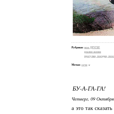
Рубрики:
мои ДРУГИ!
реалии жизни
прогулки, поездки, пох
Метки:
сочи
БУ-А-ГА-ГА!
Четверг, 09 Октября
а это так сказат