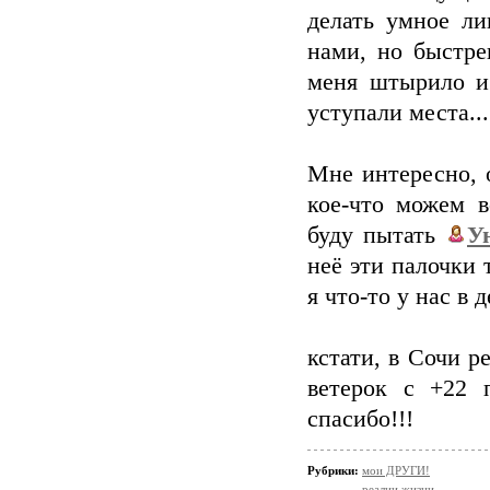
делать умное ли
нами, но быстре
меня штырило и
уступали места...
Мне интересно, 
кое-что можем в
буду пытать
У
неё эти палочки
я что-то у нас в 
кстати, в Сочи 
ветерок с +22 
спасибо!!!
Рубрики:
мои ДРУГИ!
реалии жизни