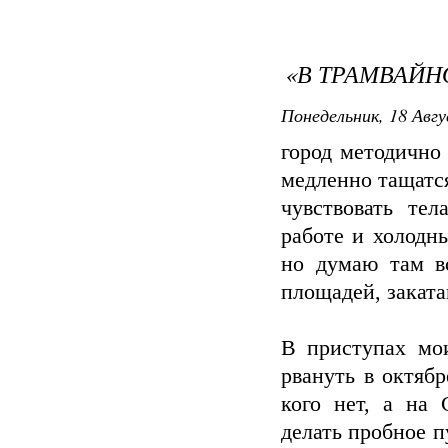
«В ТРАМВАЙН
Понедельник, 18 Авгу
город методично
медленно тащатся
чувствовать те
работе и холодн
но думаю там вс
площадей, заката
В приступах мо
рвануть в октяб
кого нет, а на 
делать пробное п