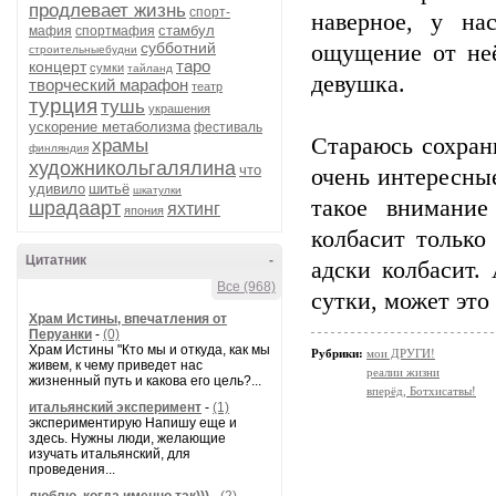
продлевает жизнь
спорт-
наверное, у на
стамбул
мафия
спортмафия
субботний
ощущение от неё
строительныебудни
таро
концерт
сумки
тайланд
девушка.
творческий марафон
театр
турция
тушь
украшения
ускорение метаболизма
фестиваль
Стараюсь сохран
храмы
финляндия
художникольгалялина
что
очень интересны
удивило
шитьё
шкатулки
такое внимание
шрадаарт
яхтинг
япония
колбасит только
Цитатник
-
адски колбасит.
Все (968)
сутки, может это
Храм Истины, впечатления от
Перуанки
-
(0)
Храм Истины "Кто мы и откуда, как мы
Рубрики:
мои ДРУГИ!
живем, к чему приведет нас
реалии жизни
жизненный путь и какова его цель?...
вперёд, Ботхисатвы!
итальянский эксперимент
-
(1)
экспериментирую Напишу еще и
здесь. Нужны люди, желающие
изучать итальянский, для
проведения...