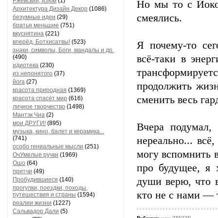
Ржевский, изюм
(1)
Но мы то с Йоко
Архитектура Дизайн Декор
(1086)
смеялись.
безумные идеи
(29)
братья меньшие
(751)
вкуснятина
(221)
вперёд, Ботхисатвы!
(523)
Я почему-то сег
знаки, символы, Боги, мандалы и др.
всё-таки в энер
(490)
идиотека
(230)
трансформируе
из непонятого
(37)
йога
(27)
продолжить жизн
красота природная
(1369)
сменить весь гард
красота спасёт мир
(616)
личное творчество
(1498)
Мантэк Чиа
(2)
мои ДРУГИ!
(895)
Вчера подумал,
музыка, кино, балет и керамика...
(741)
нереально... всё
особо гениальные мысли
(251)
могу вспомнить 
ОчУмелые ручки
(1969)
Ошо
(64)
про будущее, я 
притчи
(49)
души верю, что 
Пробудившиеся
(140)
прогулки, поездки, походы,
кто не с нами — 
путешествия и страны
(1594)
реалии жизни
(1227)
Сальвадор Дали
(5)