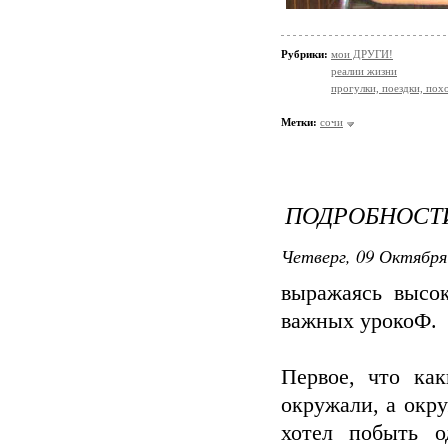
Рубрики:
мои ДРУГИ!
реалии жизни
прогулки, поездки, пох
Метки:
сочи
ПОДРОБНОСТ
Четверг, 09 Октября
выражаясь высок
важных урокоФ.
Первое, что ка
окружали, а окр
хотел побыть о