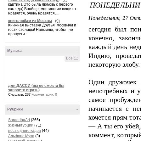
люблю, когда именно так)))
-
(2)
ПОНЕДЕЛЬНИЧ
картина Это была любовь с первого
взгляда) Вообще, мне многие вещи от
нравятся, очень нравятся,...
Понедельник, 27 Окт
книголюбам из Москвы
-
(0)
Книжная выставка Друзья москвичи и
сегодня был по
гости столицы! Напомню, чтобы не
пропусти...
конечно, закон
каждый день неде
Музыка
-
Индию, проведа
Все (1)
некоторую злобу.
Один дружочек 
для ДАССИ (вы её смогли бы
непотребных и у
запросто играть)
Слушали: 287
Комментарии: 0
самое пробужде
начинается с не
Рубрики
-
хочется прям тот
ShraddhaArt
(266)
— А ты его убей
жизньвтурции
(71)
пост одного кадра
(44)
коммент, который
Альфонс Муха
(3)