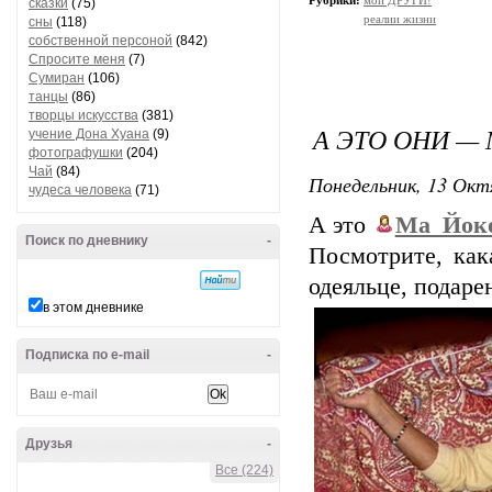
Рубрики:
мои ДРУГИ!
сказки
(75)
реалии жизни
сны
(118)
собственной персоной
(842)
Спросите меня
(7)
Сумиран
(106)
танцы
(86)
творцы искусства
(381)
А ЭТО ОНИ —
учение Дона Хуана
(9)
фотографушки
(204)
Чай
(84)
Понедельник, 13 Окт
чудеса человека
(71)
А это
Ма_Йок
Поиск по дневнику
-
Посмотрите, кака
одеяльце, подаре
в этом дневнике
Подписка по e-mail
-
Друзья
-
Все (224)