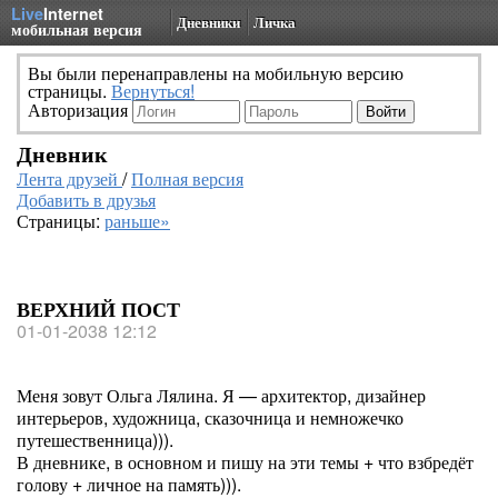
Live
Internet
Дневники
Личка
мобильная версия
Вы были перенаправлены на мобильную версию
страницы.
Вернуться!
Авторизация
Дневник
Лента друзей
/
Полная версия
Добавить в друзья
Страницы:
раньше»
ВЕРХНИЙ ПОСТ
01-01-2038 12:12
Меня зовут Ольга Лялина. Я — архитектор, дизайнер
интерьеров, художница, сказочница и немножечко
путешественница))).
В дневнике, в основном и пишу на эти темы + что взбредёт
голову + личное на память))).