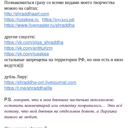
Познакомиться сразу со всеми видами моего творчества
можно на сайтах:
http://shraddhaart.com
https://russkea.ru
https://рускеа.рф
https://www.livemaster.ru/shraddha
другие соцсети:
https://vk.com/olga_shraddha
https://vk.com/antiturizm
https://vk.com/russkea
остальные запрещены на территории РФ, но они есть и вяло
ведутся)))
дубль Лиру:
https://shraddha-om.livejournal.com
https://t.me/shraddhalife
P.S.
говорят, что в мом дневнике частенько невозможно
оставить комментарий или отметку понравилось… Это всё
потому, что мой дневник на отдельном домене, а Лирушка
такого не любит.
Что можно сделать?