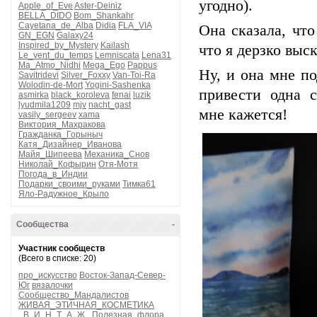
угодно).
Apple_of_Eve
Aster-Deiniz
BELLA_DIDO
Bom_Shankahr
Cayetana_de_Alba
Didia
FLA_VIA
Она сказала, чт
GN_EGN
Galaxy24
Inspired_by_Mystery
Kailash
что я дерзко выс
Le_vent_du_temps
Lemniscata
Lena31
Ma_Atmo_Nidhi
Mega_Ego
Pappus
Ну, и она мне п
Savitridevi
Silver_Foxxy
Van-Toi-Ra
Wolodin-de-Mort
Yogini-Sashenka
привести одна с
asmirka
black_koroleva
fenai
luzik
lyudmila1209
mjv
nacht_gast
мне кажется!
vasily_sergeev
xama
Виктория_Махракова
Гражданка_Горыныч
Катя_Дизайнер_Иванова
Майя_Шипеева
Механика_Снов
Николай_Кофырин
Отя-Мотя
Погода_в_Индии
Подарки_своими_руками
Тимка61
Яло-Радужное_Крыло
Сообщества
-
Участник сообществ
(Всего в списке: 20)
про_искусство
Восток-Запад-Север-
Юг
вязалочки
Сообщество_Мандалистов
ЖИВАЯ_ЭТИЧНАЯ_КОСМЕТИКА
_В_И_Н_Т_А_Ж_
Полезная_флора