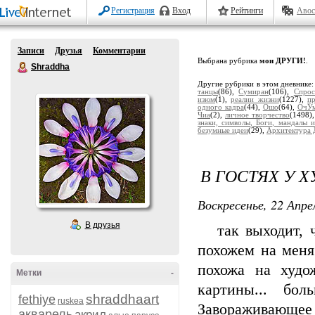
Регистрация
Вход
Рейтинги
Авос
Записи
Друзья
Комментарии
Выбрана рубрика
мои ДРУГИ!
.
Shraddha
Другие рубрики в этом дневнике
танцы
(86),
Сумиран
(106),
Спрос
изюм
(1),
реалии жизни
(1227),
п
одного кадра
(44),
Ошо
(64),
ОчУм
Чиа
(2),
личное творчество
(1498)
знаки, символы, Боги, мандалы и
безумные идеи
(29),
Архитектура 
В ГОСТЯХ У Х
Воскресенье, 22 Апре
В друзья
так выходит, чт
похожем на меня
похожа на худо
Метки
-
картины... бо
shraddhaart
fethiye
ruskea
Завораживающее 
акварель
акрил