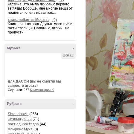
люблю, когда именно так)))
-
(2)
картина Это была любовь с первого
взгляда) Вообще, мне многие вещи от
нравятся, очень нравятся,...
книголюбам из Москвы
-
(0)
Книжная выставка Друзья москвичи и
гости столицы! Напомню, чтобы не
пропусти...
Музыка
-
Все (1)
для ДАССИ (вы её смогли бы
запросто играть)
Слушали: 287
Комментарии: 0
Рубрики
-
ShraddhaArt
(266)
жизньвтурции
(71)
пост одного кадра
(44)
Альфонс Муха
(3)