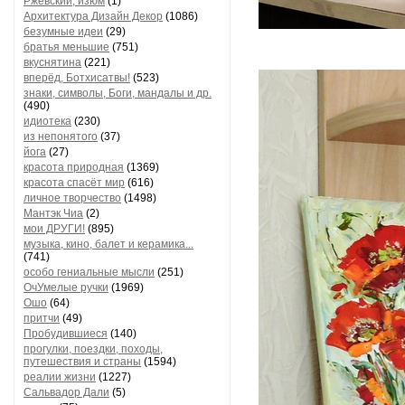
Ржевский, изюм
(1)
Архитектура Дизайн Декор
(1086)
безумные идеи
(29)
братья меньшие
(751)
вкуснятина
(221)
вперёд, Ботхисатвы!
(523)
знаки, символы, Боги, мандалы и др.
(490)
идиотека
(230)
из непонятого
(37)
йога
(27)
красота природная
(1369)
красота спасёт мир
(616)
личное творчество
(1498)
Мантэк Чиа
(2)
мои ДРУГИ!
(895)
музыка, кино, балет и керамика...
(741)
особо гениальные мысли
(251)
ОчУмелые ручки
(1969)
Ошо
(64)
притчи
(49)
Пробудившиеся
(140)
прогулки, поездки, походы,
путешествия и страны
(1594)
реалии жизни
(1227)
Сальвадор Дали
(5)