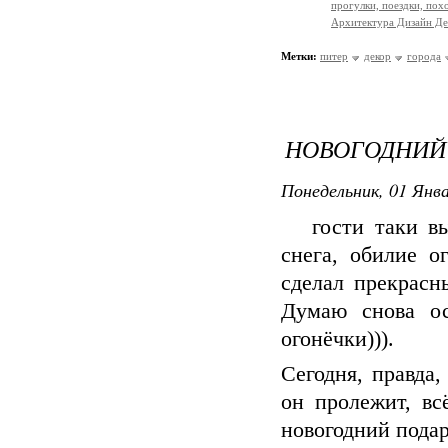
прогулки, поездки, пох
Архитектура Дизайн Де
Метки:
питер
декор
города
НОВОГОДНИЙ
Понедельник, 01 Янва
гости таки выт
снега, обилие о
сделал прекрасн
Думаю снова ос
огонёчки))).
Сегодня, правда,
он пролежит, вс
новогодний подар