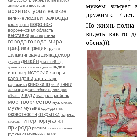
алые паруса
мужем зимует в
античность
анимэ
арт
архитектура
великие
бг
дружим с 17 лет.
вода
витраж
великие люди
воронеж
Но жизнь полна 
вокал
воргол
воронежская область
видеть, как то, 
выставки
глина
вязание
города
города мира
обеих))).
графика
греция
грузия
декор
далматин
дача
даяна
дизайн
домашний сад
декупаж
индия
домашняя косметика
дч и гк
история
интерьер
канары
карандаши
карты таро
кино
кипр
книги
керамика
китай
ленинградская область
липецкая
люди
мебель
мандалы
область
моё творчество
муж сказал
музеи
музыка
одежда
океан
окрестности
открытки
паруса
питер
португалия
пастель
природа
рисунки
роспись по ткани
смех
рускеа
светильник