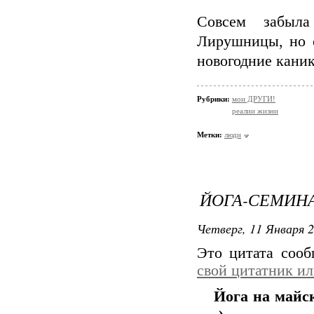
Совсем забыла
Лирушницы, но 
новогодние каник
Рубрики:
мои ДРУГИ!
реалии жизни
Метки:
люди
ЙОГА-СЕМИНА
Четверг, 11 Января 2
Это цитата соо
свой цитатник и
Йога на майс