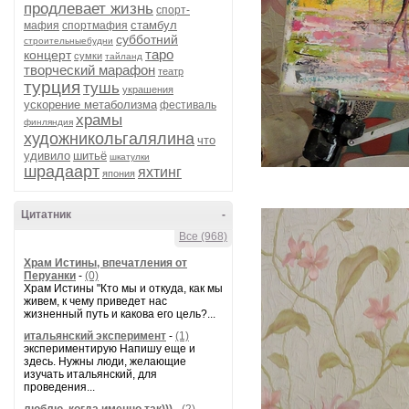
продлевает жизнь
спорт-
стамбул
мафия
спортмафия
субботний
строительныебудни
таро
концерт
сумки
тайланд
творческий марафон
театр
турция
тушь
украшения
ускорение метаболизма
фестиваль
храмы
финляндия
художникольгалялина
что
удивило
шитьё
шкатулки
шрадаарт
яхтинг
япония
Цитатник
-
Все (968)
Храм Истины, впечатления от
Перуанки
-
(0)
Храм Истины "Кто мы и откуда, как мы
живем, к чему приведет нас
жизненный путь и какова его цель?...
итальянский эксперимент
-
(1)
экспериментирую Напишу еще и
здесь. Нужны люди, желающие
изучать итальянский, для
проведения...