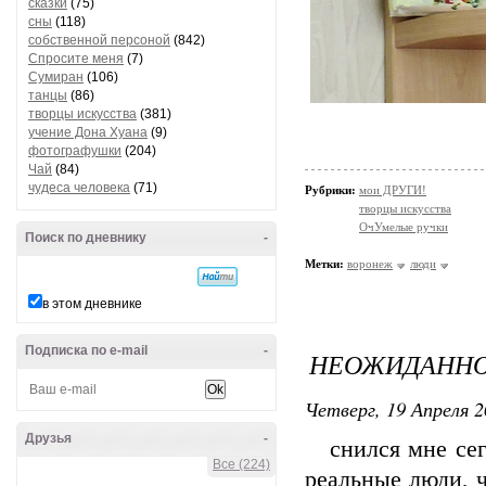
сказки
(75)
сны
(118)
собственной персоной
(842)
Спросите меня
(7)
Сумиран
(106)
танцы
(86)
творцы искусства
(381)
учение Дона Хуана
(9)
фотографушки
(204)
Чай
(84)
чудеса человека
(71)
Рубрики:
мои ДРУГИ!
творцы искусства
ОчУмелые ручки
Поиск по дневнику
-
Метки:
воронеж
люди
в этом дневнике
Подписка по e-mail
-
НЕОЖИДАНН
Четверг, 19 Апреля 2
Друзья
-
снился мне сего
Все (224)
реальные люди, ч