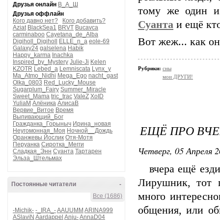
Друзья онлайн
В_А_Ш
тому же один и
Друзья оффлайн
Кого давно нет?
Кого добавить?
Суанта
и ещё кто
Aziat
BlackSea1
BRVT
Bucavca
carminaboo
Cayetana_de_Alba
Вот жеж... как он
Digiholl_Digiholl
ELLE_n_a
eole-69
Galaxy24
galselena
Habik
Happy_karma
Inachka
Inspired_by_Mystery
Julie-Ji
Kelen
KZOTR
Lebed_a
Lemniscata
Lynx_y
Рубрики:
сны
Ma_Atmo_Nidhi
Mega_Ego
nacht_gast
мои ДРУГИ!
Olka_0803
Red_Lucky_Mouse
Sugarplum_Fairy
Summer_Miracle
Sweet_Mama
tric_trac
ValeZ
XoID
YuliaM
Алёника
АлисаВ
Вервие_Витое
Время
Выпивающий_Бог
Гражданка_Горыныч
Ирина_новая
ЕЩЁ ПРО ВЧЕ
Неугомонная_Моя
Ночной__Дождь
Оранжевы Йослик
Отя-Мотя
Перуанка
Сиротка_Мегги
Четверг, 05 Апреля 2
Сладкая_Энн
Суанта
Тартарен
Эльза_Штельмах
вчера ещё ездил
Лирушник, тот 
Постоянные читатели
-
много интересно
Все (1686)
общения, или об
-Michik-
-_IRA_-
AAUUMM
ARINA999
ASlaviN
Aardappel
Anju-
AnnaD04