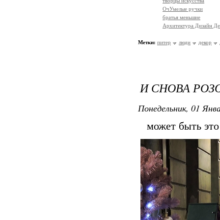
творцы искусства
ОчУмелые ручки
братья меньшие
Архитектура Дизайн Де
Метки:
питер
люди
декор
И СНОВА РОЗ
Понедельник, 01 Янва
может быть это н