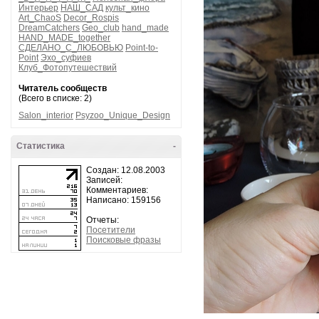
Интерьер
НАШ_САД
культ_кино
Art_ChaoS
Decor_Rospis
DreamCatchers
Geo_club
hand_made
HAND_MADE_together
СДЕЛАНО_С_ЛЮБОВЬЮ
Point-to-
Point
Эхо_суфиев
Клуб_Фотопутешествий
Читатель сообществ
(Всего в списке: 2)
Salon_interior
Psyzoo_Unique_Design
Статистика
-
Создан: 12.08.2003
Записей:
Комментариев:
Написано: 159156
Отчеты:
Посетители
Поисковые фразы