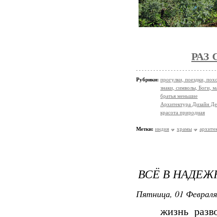
РАЗ 
Рубрики:
прогулки, поездки, пох
знаки, символы, Боги, м
братья меньшие
Архитектура Дизайн Де
красота природная
Метки:
индия
храмы
архите
ВСЁ В НАДЕЖН
Пятница, 01 Февраля
жизнь разворач