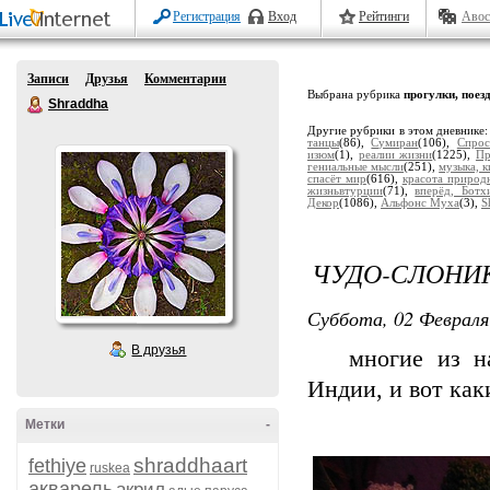
Регистрация
Вход
Рейтинги
Авос
Записи
Друзья
Комментарии
Выбрана рубрика
прогулки, поез
Shraddha
Другие рубрики в этом дневнике
танцы
(86),
Сумиран
(106),
Спрос
изюм
(1),
реалии жизни
(1225),
Пр
гениальные мысли
(251),
музыка, к
спасёт мир
(616),
красота природ
жизньвтурции
(71),
вперёд, Ботх
Декор
(1086),
Альфонс Муха
(3),
S
ЧУДО-СЛОНИ
Суббота, 02 Февраля
В друзья
многие из наш
Индии, и вот как
Метки
-
shraddhaart
fethiye
ruskea
акварель
акрил