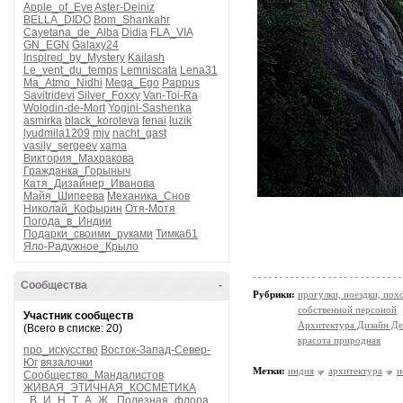
Apple_of_Eve
Aster-Deiniz
BELLA_DIDO
Bom_Shankahr
Cayetana_de_Alba
Didia
FLA_VIA
GN_EGN
Galaxy24
Inspired_by_Mystery
Kailash
Le_vent_du_temps
Lemniscata
Lena31
Ma_Atmo_Nidhi
Mega_Ego
Pappus
Savitridevi
Silver_Foxxy
Van-Toi-Ra
Wolodin-de-Mort
Yogini-Sashenka
asmirka
black_koroleva
fenai
luzik
lyudmila1209
mjv
nacht_gast
vasily_sergeev
xama
Виктория_Махракова
Гражданка_Горыныч
Катя_Дизайнер_Иванова
Майя_Шипеева
Механика_Снов
Николай_Кофырин
Отя-Мотя
Погода_в_Индии
Подарки_своими_руками
Тимка61
Яло-Радужное_Крыло
Сообщества
-
Рубрики:
прогулки, поездки, пох
собственной персоной
Участник сообществ
Архитектура Дизайн Де
(Всего в списке: 20)
красота природная
про_искусство
Восток-Запад-Север-
Юг
вязалочки
Метки:
индия
архитектура
и
Сообщество_Мандалистов
ЖИВАЯ_ЭТИЧНАЯ_КОСМЕТИКА
_В_И_Н_Т_А_Ж_
Полезная_флора