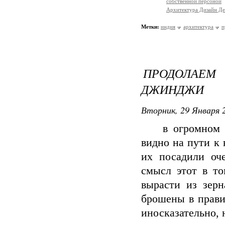
собственной персоной
Архитектура Дизайн Де
Метки:
индия
архитектура
п
ПРОДОЛАЕ
ДЖИНДЖИ
Вторник, 29 Января 2
в огромном пар
видно на пути к 
их посадили оче
смысл этот в то
вырасти из зерн
брошены в прави
иносказательно, 