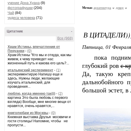
учение Дона Хуана
(9)
фотографушки
(204)
Метки:
архитектура
декор
Чай
(84)
чудеса человека
(71)
Цитатник
-
В ЦИТАДЕЛИ))
Все (968)
Пятница, 01 Февраля
Храм Истины, впечатления от
Перуанки
-
(0)
Храм Истины "Кто мы и откуда, как мы
пока поднимал
живем, к чему приведет нас
жизненный путь и какова его цель?...
глубокий ров
с к
итальянский эксперимент
-
(1)
Да, такую креп
экспериментирую Напишу еще и
здесь. Нужны люди, желающие
дальнобойного п
изучать итальянский, для
проведения...
большой эстет, в
люблю, когда именно так)))
-
(2)
картина Это была любовь с первого
взгляда) Вообще, мне многие вещи от
нравятся, очень нравятся,...
книголюбам из Москвы
-
(0)
Книжная выставка Друзья москвичи и
гости столицы! Напомню, чтобы не
пропусти...