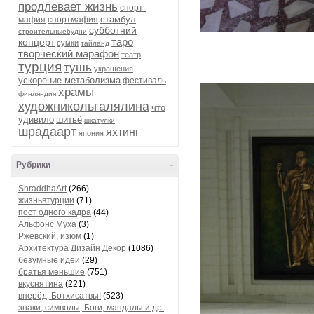
продлевает жизнь
спорт-
стамбул
мафия
спортмафия
субботний
строительныебудни
таро
концерт
сумки
тайланд
творческий марафон
театр
турция
тушь
украшения
ускорение метаболизма
фестиваль
храмы
финляндия
художникольгалялина
что
удивило
шитьё
шкатулки
шрадаарт
яхтинг
япония
Рубрики
-
ShraddhaArt
(266)
жизньвтурции
(71)
пост одного кадра
(44)
Альфонс Муха
(3)
Ржевский, изюм
(1)
Архитектура Дизайн Декор
(1086)
безумные идеи
(29)
братья меньшие
(751)
вкуснятина
(221)
вперёд, Ботхисатвы!
(523)
знаки, символы, Боги, мандалы и др.