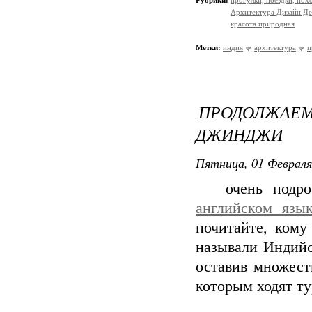
Рубрики:
прогулки, поездки, пох
Архитектура Дизайн Де
красота природная
Метки:
индия
архитектура
п
ПРОДОЛЖА
ДЖИНДЖИ
Пятница, 01 Февраля
очень подроб
английском язык
почитайте, кому
называли Индийс
оставив множест
которым ходят т