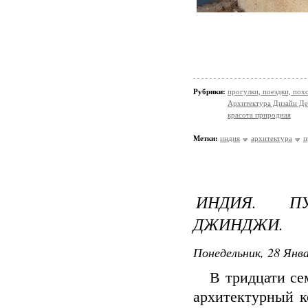
Рубрики:
прогулки, поездки, пох
Архитектура Дизайн Де
красота природная
Метки:
индия
архитектура
п
ИНДИЯ. П
ДЖИНДЖИ.
Понедельник, 28 Янва
В тридцати сем
архитектурный к