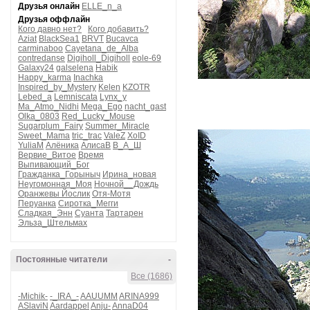
Друзья онлайн
ELLE_n_a
Друзья оффлайн
Кого давно нет?
Кого добавить?
Aziat
BlackSea1
BRVT
Bucavca
carminaboo
Cayetana_de_Alba
contredanse
Digiholl_Digiholl
eole-69
Galaxy24
galselena
Habik
Happy_karma
Inachka
Inspired_by_Mystery
Kelen
KZOTR
Lebed_a
Lemniscata
Lynx_y
Ma_Atmo_Nidhi
Mega_Ego
nacht_gast
Olka_0803
Red_Lucky_Mouse
Sugarplum_Fairy
Summer_Miracle
Sweet_Mama
tric_trac
ValeZ
XoID
YuliaM
Алёника
АлисаВ
В_А_Ш
Вервие_Витое
Время
Выпивающий_Бог
Гражданка_Горыныч
Ирина_новая
Неугомонная_Моя
Ночной__Дождь
Оранжевы Йослик
Отя-Мотя
Перуанка
Сиротка_Мегги
Сладкая_Энн
Суанта
Тартарен
Эльза_Штельмах
Постоянные читатели
-
Все (1686)
-Michik-
-_IRA_-
AAUUMM
ARINA999
ASlaviN
Aardappel
Anju-
AnnaD04