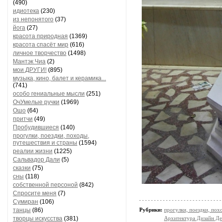
(490)
идиотека
(230)
из непонятого
(37)
йога
(27)
красота природная
(1369)
красота спасёт мир
(616)
личное творчество
(1498)
Мантэк Чиа
(2)
мои ДРУГИ!
(895)
музыка, кино, балет и керамика...
(741)
особо гениальные мысли
(251)
ОчУмелые ручки
(1969)
Ошо
(64)
притчи
(49)
Пробудившиеся
(140)
прогулки, поездки, походы,
путешествия и страны
(1594)
реалии жизни
(1225)
Сальвадор Дали
(5)
сказки
(75)
сны
(118)
собственной персоной
(842)
Спросите меня
(7)
Сумиран
(106)
танцы
(86)
Рубрики:
прогулки, поездки, пох
творцы искусства
(381)
Архитектура Дизайн Де