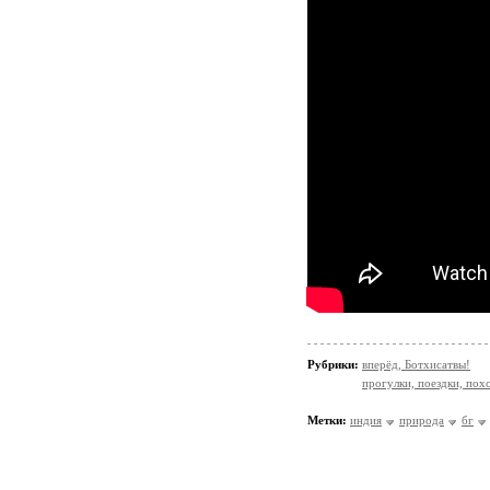
Рубрики:
вперёд, Ботхисатвы!
прогулки, поездки, пох
Метки:
индия
природа
бг