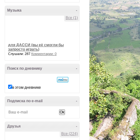
Музыка
-
Все (1)
для ДАССИ (вы её смогли бы
запросто играть)
Слушали: 287
Комментарии: 0
Поиск по дневнику
-
в этом дневнике
Подписка по e-mail
-
Друзья
-
Все (224)