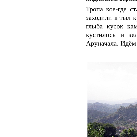
Тропа кое-где с
заходили в тыл к
глыба кусок ка
кустилось и зе
Аруначала. Идём 