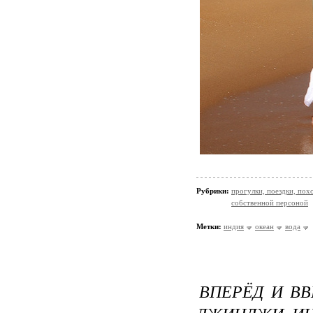
Рубрики:
прогулки, поездки, пох
собственной персоной
Метки:
индия
океан
вода
ВПЕРЁД И ВВ