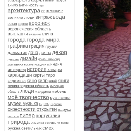
алые паруса
античность
анимэ
арт
архитектура
великие
бг
вода
витраж
великие люди
воронеж
вокал
воргол
воронежская область
выставки
глина
вязание
города
города мира
графика
греция
грузия
декор
далматин
дача
даяна
дизайн
домашний сад
декупаж
индия
домашняя косметика
дч и гк
история
интерьер
канары
карандаши
карты таро
кино
кипр
книги
керамика
китай
ленинградская область
липецкая
люди
мебель
мандалы
область
моё творчество
муж сказал
музеи
музыка
одежда
океан
окрестности
открытки
паруса
питер
португалия
пастель
природа
рисунки
роспись по ткани
смех
рускеа
светильник