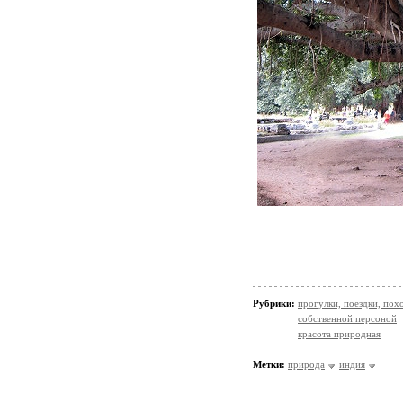
Рубрики:
прогулки, поездки, пох
собственной персоной
красота природная
Метки:
природа
индия