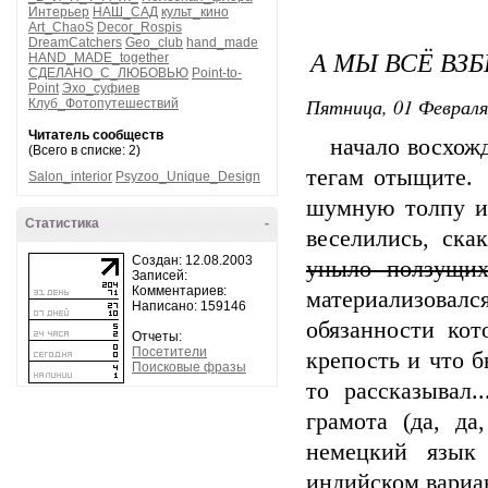
Интерьер
НАШ_САД
культ_кино
Art_ChaoS
Decor_Rospis
DreamCatchers
Geo_club
hand_made
А МЫ ВСЁ ВЗБ
HAND_MADE_together
СДЕЛАНО_С_ЛЮБОВЬЮ
Point-to-
Point
Эхо_суфиев
Пятница, 01 Февраля
Клуб_Фотопутешествий
Читатель сообществ
начало восхож
(Всего в списке: 2)
тегам отыщите. 
Salon_interior
Psyzoo_Unique_Design
шумную толпу и
Статистика
-
веселились, ска
Создан: 12.08.2003
уныло ползущи
Записей:
Комментариев:
материализовалс
Написано: 159146
обязанности кот
Отчеты:
Посетители
крепость и что б
Поисковые фразы
то рассказывал.
грамота (да, д
немецкий язык
индийском вариан